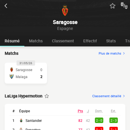
Saragosse
Espagne
Résumé
Matchs
Classement
Effectif
Stats
Tr
Matchs
Plus de matchs
31/05/26
Saragosse
0
Malaga
2
LaLiga Hypermotion
Classement détaillé
#
Équipe
Pts
J
Dom.
Ext.
1
Santander
82
42
2 - 0
2 - 3
2
Deportivo
77
42
0 - 2
2 - 1