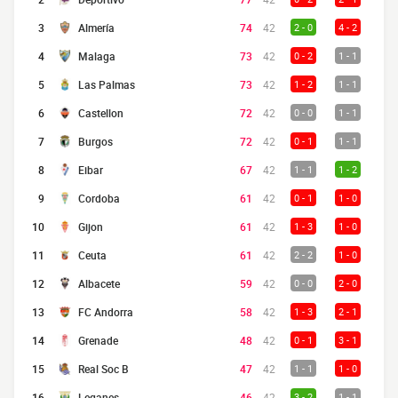
3
Almería
74
42
2 - 0
4 - 2
4
Malaga
73
42
0 - 2
1 - 1
5
Las Palmas
73
42
1 - 2
1 - 1
6
Castellon
72
42
0 - 0
1 - 1
7
Burgos
72
42
0 - 1
1 - 1
8
Eibar
67
42
1 - 1
1 - 2
9
Cordoba
61
42
0 - 1
1 - 0
10
Gijon
61
42
1 - 3
1 - 0
11
Ceuta
61
42
2 - 2
1 - 0
12
Albacete
59
42
0 - 0
2 - 0
13
FC Andorra
58
42
1 - 3
2 - 1
14
Grenade
48
42
0 - 1
3 - 1
15
Real Soc B
47
42
1 - 1
1 - 0
16
Leganes
46
42
3 - 2
1 - 1