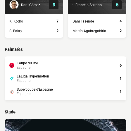
9
6
Dani Gómez
Francho Serrano
K. Kodro
7
Dani Tasende
4
S. Bakış
2
Martín Aguirregabiria
2
Palmarès
Coupe du Roi
6
Espagne
LaLiga Hypermotion
1
Espagne
Supercoupe d'Espagne
1
Espagne
Stade