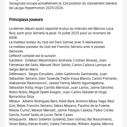
Saragosse occupe actuellement la 22e position du classement Général
de LaLiga Hypermotion 2025/2026.
Principaux joueurs
Le dernier départ ayant rapporté le plus au mercato est Marcos Luna
Ruiz, parti pour Almería le jeudi 10 juillet 2025 pour un montant de
600K .
Le meilleur buteur du club est Dani Gómez avec 9 réalisations.
Le meilleur passeur du club est Francho Serrano avec 6 passes
décisives.
L'effectif complet est le suivant:
Gardiens : Esteban Maximiliano Andrada, Cristian Álvarez, Joan
Femenías del Salto, Manuel Obón Salido, Carlos Calavia Larroya et
Sergio Berrar Marin
Défenseurs : Sergio Escudero, Jokin Gabilondo Garmendia, Juan
Sebastián Serrano, Dani Tasende, Pablo Insua Blanco, Carlos Pomares,
Aleksandar Radovanović, Jawad Yamiq, Martín Aguirregabiria,
Sebastián Kóša, Hugo Carrillo Mariscal, Juan Larios, Jaime Sánchez
Rubio Rubio, Miguel Operé Aragón, Juan Carlos Sabater et Hugo
Barrachina Diloy
Milieux : Alberto Rodríguez Baró, Keidi Bare, Antonio Moya Vega, Raúl
Guti, Róber, Francho Serrano, Sebas Moyano, Paulino de la Fuente,
Nikola Čumić, Mawuli Mensah, Jaime Tobajas Cabeza, Pablo Cortés
García, Yussif Saidu et Lucas Terrer Casas
Attaquants : Mario Soberón Gutiérrez, Dani Gómez, Raí Nascimento,
Sinan Bakış, Kenan Kodro, Valery Fernández, William Agada, Marcos