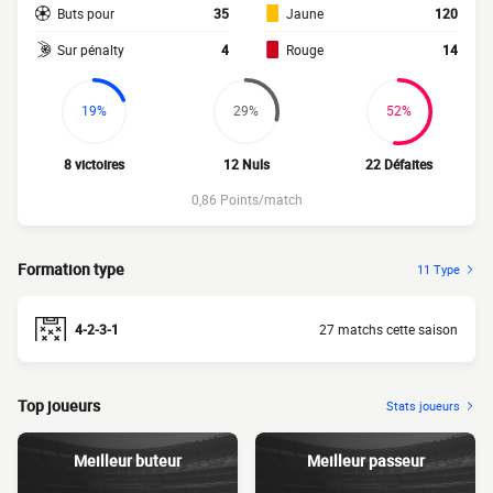
Buts pour
35
Jaune
120
Sur pénalty
4
Rouge
14
19%
29%
52%
8 victoires
12 Nuls
22 Défaites
0,86 Points/match
Formation type
11 Type
4-2-3-1
27 matchs cette saison
Top joueurs
Stats joueurs
Meilleur buteur
Meilleur passeur