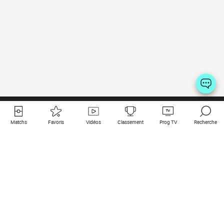
Matchs
Favoris
Vidéos
Classement
Prog TV
Recherche
Liens utiles
Clubs à la une
Tous les matchs
PSG
Matchs en live
Bayern Munich
Derniers résultats
Real Madrid
Matchs à venir
Inter
Match en streaming
Juventus
Contact
Manchester City
Mentions légales
Manchester United