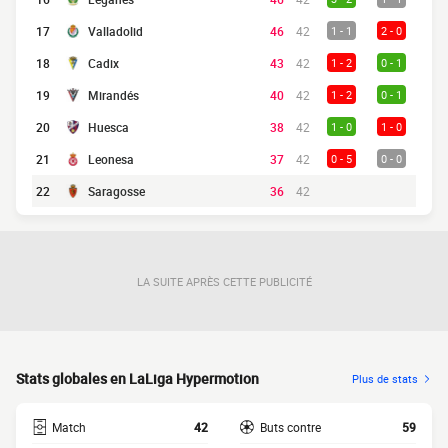
17
Valladolid
46
42
1 - 1
2 - 0
18
Cadix
43
42
1 - 2
0 - 1
19
Mirandés
40
42
1 - 2
0 - 1
20
Huesca
38
42
1 - 0
1 - 0
21
Leonesa
37
42
0 - 5
0 - 0
22
Saragosse
36
42
LA SUITE APRÈS CETTE PUBLICITÉ
Stats globales en LaLiga Hypermotion
Plus de stats
Match
42
Buts contre
59