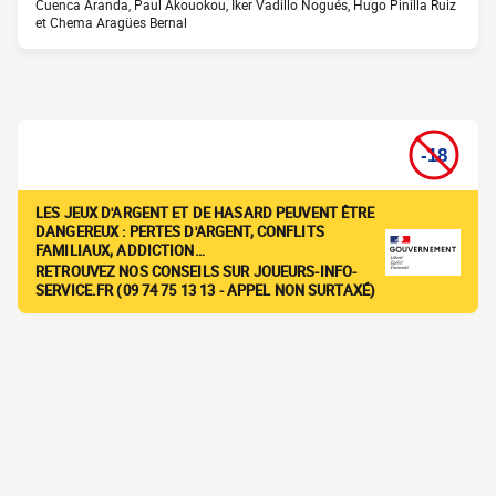
Cuenca Aranda, Paul Akouokou, Iker Vadillo Nogués, Hugo Pinilla Ruiz
et Chema Aragües Bernal
LES JEUX D'ARGENT ET DE HASARD PEUVENT ÊTRE
DANGEREUX : PERTES D'ARGENT, CONFLITS
FAMILIAUX, ADDICTION…
RETROUVEZ NOS CONSEILS SUR JOUEURS-INFO-
SERVICE.FR (09 74 75 13 13 - APPEL NON SURTAXÉ)