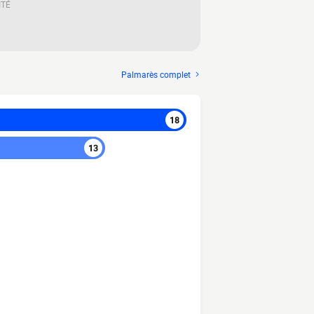
ITÉ
Palmarès complet
18
13