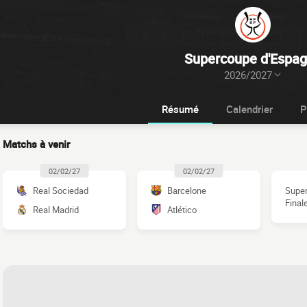
Supercoupe d'Espa
2026/2027
Résumé
Calendrier
P
Matchs à venir
02/02/27
02/02/27
Real Sociedad
Barcelone
Supe
Final
Real Madrid
Atlético