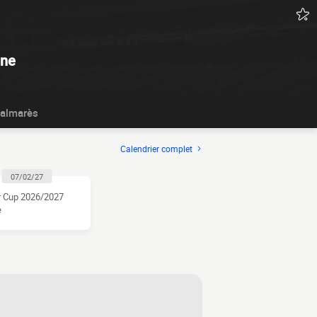
gne
almarès
Calendrier complet
07/02/27
r Cup 2026/2027
e