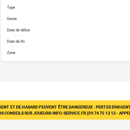
Type
Genre
Date de début
Date de fin
Zone
GENT ET DE HASARD PEUVENT ÊTRE DANGEREUX : PERTES D'ARGENT
 CONSEILS SUR JOUEURS-INFO-SERVICE.FR (09 74 75 13 13 - APP