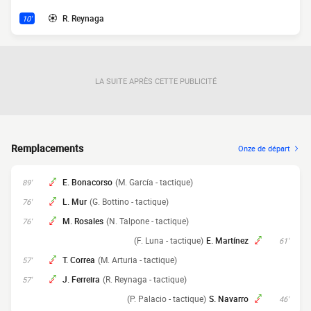
R. Reynaga
10'
LA SUITE APRÈS CETTE PUBLICITÉ
Remplacements
Onze de départ
E. Bonacorso
(M. García - tactique)
89'
L. Mur
(G. Bottino - tactique)
76'
M. Rosales
(N. Talpone - tactique)
76'
(F. Luna - tactique)
E. Martínez
61'
T. Correa
(M. Arturia - tactique)
57'
J. Ferreira
(R. Reynaga - tactique)
57'
(P. Palacio - tactique)
S. Navarro
46'