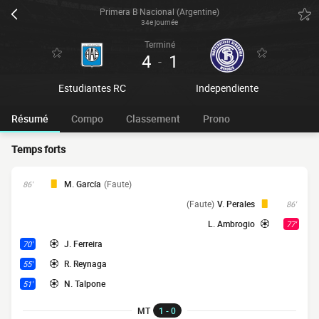
Primera B Nacional (Argentine)
34e journée
Terminé
4
1
-
Estudiantes RC
Independiente
Résumé
Compo
Classement
Prono
Temps forts
M. García
(Faute)
86'
(Faute)
V. Perales
86'
L. Ambrogio
77'
J. Ferreira
70'
R. Reynaga
55'
N. Talpone
51'
MT
1 - 0