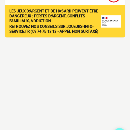
LES JEUX D'ARGENT ET DE HASARD PEUVENT ÊTRE
DANGEREUX : PERTES D'ARGENT, CONFLITS
FAMILIAUX, ADDICTION…
RETROUVEZ NOS CONSEILS SUR JOUEURS-INFO-
SERVICE.FR (09 74 75 13 13 - APPEL NON SURTAXÉ)