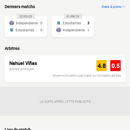
Derniers matchs
Stats & prono
22/02/20
01/09/19
Independiente
0
Estudiantes RC
3
Estudiantes RC
0
Independiente
1
Arbitres
Nahuel Viñas
4.8
0.5
arbitre principal
Moyenne de cartons par match sur 25 matchs arbitrés
LA SUITE APRÈS CETTE PUBLICITÉ
Lieu du match