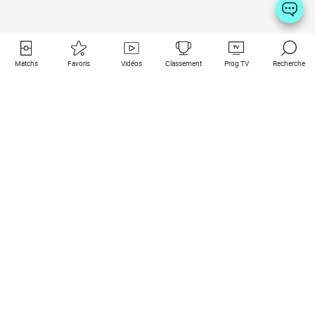
Matchs
Favoris
Vidéos
Classement
Prog TV
Recherche
Liens utiles
Clubs à la une
Tous les matchs
PSG
Matchs en live
Bayern Munich
Derniers résultats
Real Madrid
Matchs à venir
Inter
Match en streaming
Juventus
Contact
Manchester City
Mentions légales
Manchester United
Les amis de Foot Direct
Liverpool
Les guides de Foot Direct