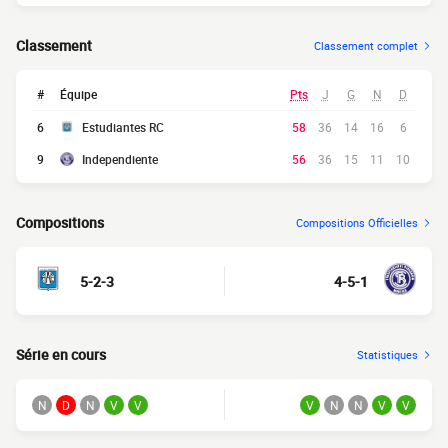
Classement
Classement complet
#
Équipe
Pts
J
G
N
D
6
Estudiantes RC
58
36
14
16
6
9
Independiente
56
36
15
11
10
Compositions
Compositions Officielles
5-2-3
4-5-1
Série en cours
Statistiques
N
D
N
V
V
V
N
N
V
V