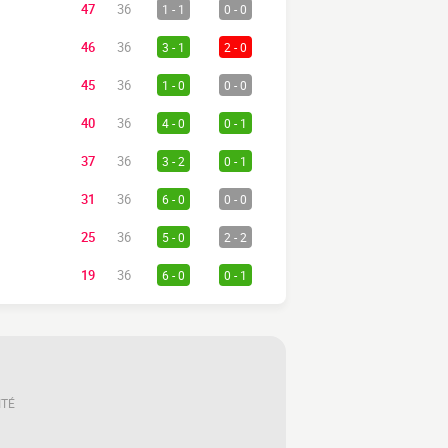
47
36
1 - 1
0 - 0
46
36
3 - 1
2 - 0
45
36
1 - 0
0 - 0
40
36
4 - 0
0 - 1
37
36
3 - 2
0 - 1
31
36
6 - 0
0 - 0
25
36
5 - 0
2 - 2
19
36
6 - 0
0 - 1
ITÉ