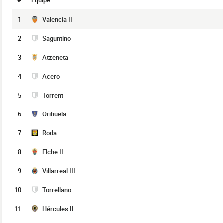
#
Équipe
1
Valencia II
2
Saguntino
3
Atzeneta
4
Acero
5
Torrent
6
Orihuela
7
Roda
8
Elche II
9
Villarreal III
10
Torrellano
11
Hércules II