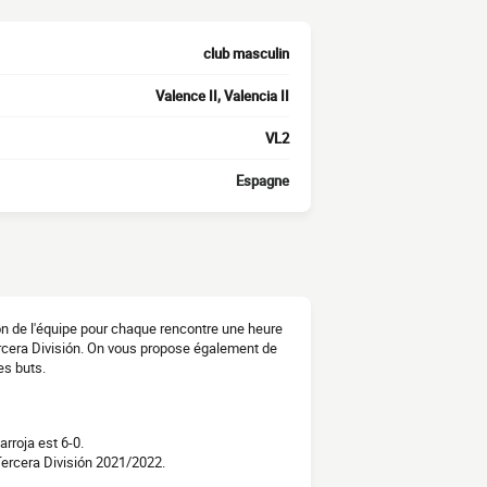
club masculin
Valence II, Valencia II
VL2
Espagne
ion de l'équipe pour chaque rencontre une heure
ercera División. On vous propose également de
es buts.
rroja est 6-0.
Tercera División 2021/2022.