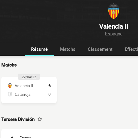
Valencia II
Espagne
Résumé
Matchs
Classement
Effecti
Matchs
29/04/22
Valencia II
6
Catarroja
0
Tercera División