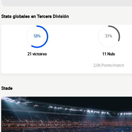
Stats globales en Tercera División
58%
31%
21 victoires
11 Nuls
2,06 Points/match
Stade