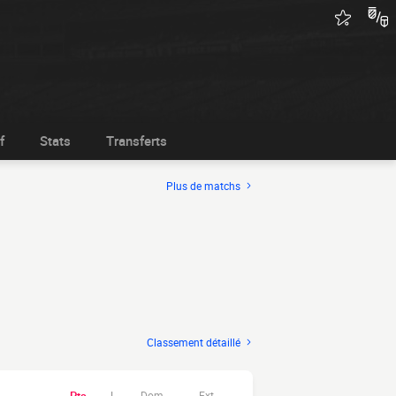
f
Stats
Transferts
Plus de matchs
Classement détaillé
Dom.
Ext.