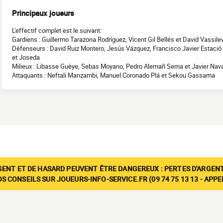
Principaux joueurs
L'effectif complet est le suivant:
Gardiens : Guillermo Tarazona Rodríguez, Vicent Gil Bellés et David Vassile
Défenseurs : David Ruiz Montero, Jesús Vázquez, Francisco Javier Estació 
et Joseda
Milieux : Libasse Guèye, Sebas Moyano, Pedro Alemañ Serna et Javier Nava
Attaquants : Neftali Manzambi, Manuel Coronado Plá et Sekou Gassama
GENT ET DE HASARD PEUVENT ÊTRE DANGEREUX : PERTES D'ARGENT
 CONSEILS SUR JOUEURS-INFO-SERVICE.FR (09 74 75 13 13 - APP