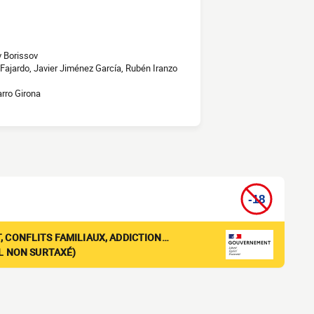
v Borissov
Fajardo, Javier Jiménez García, Rubén Iranzo
rro Girona
, CONFLITS FAMILIAUX, ADDICTION…
EL NON SURTAXÉ)