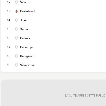
12
Silla
13
Castellón II
14
Jove
15
Xàtiva
16
Callosa
17
Catarroja
18
Benigànim
19
Villajoyosa
LA SUITE APRÈS CETTE PUBLIC