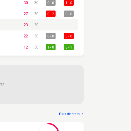
30
30
0 - 0
1 - 0
27
30
0 - 2
0 - 0
23
30
22
30
0 - 0
3 - 0
12
30
1 - 0
0 - 1
ITÉ
Plus de stats