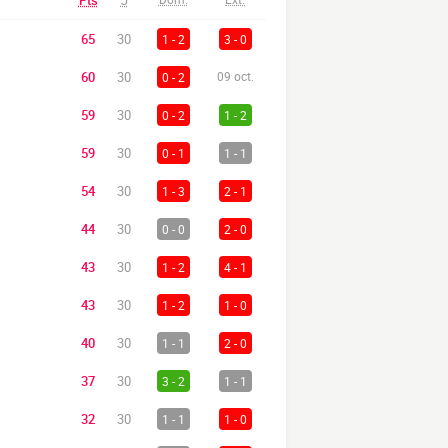
Pts
J
65
30
1 - 2
3 - 0
60
30
0 - 2
09 oct.
59
30
0 - 2
1 - 2
59
30
0 - 1
1 - 1
54
30
1 - 3
2 - 1
44
30
0 - 0
2 - 0
43
30
1 - 2
4 - 1
43
30
1 - 2
1 - 0
40
30
1 - 1
2 - 0
37
30
3 - 2
1 - 1
32
30
1 - 1
1 - 0