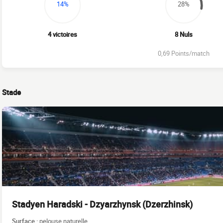
14%
28%
4 victoires
8 Nuls
0,69 Points/match
Stade
Stadyen Haradski - Dzyarzhynsk (Dzerzhinsk)
Surface :
pelouse naturelle