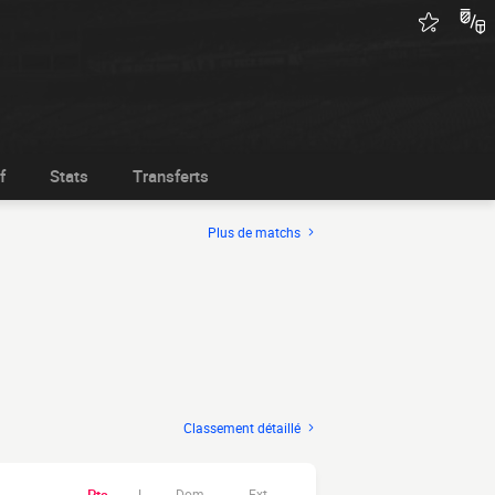
f
Stats
Transferts
Plus de matchs
Classement détaillé
Dom.
Ext.