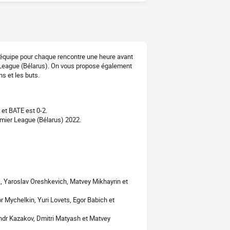
 l'équipe pour chaque rencontre une heure avant
r League (Bélarus). On vous propose également
s et les buts.
 et BATE est 0-2.
mier League (Bélarus) 2022.
ik, Yaroslav Oreshkevich, Matvey Mikhayrin et
gor Mychelkin, Yuri Lovets, Egor Babich et
andr Kazakov, Dmitri Matyash et Matvey