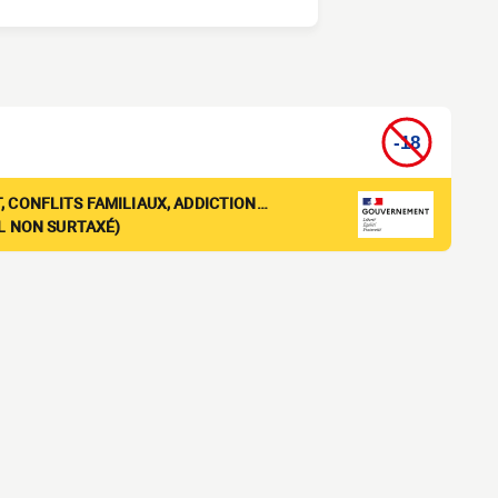
, CONFLITS FAMILIAUX, ADDICTION…
EL NON SURTAXÉ)