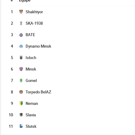
#
Équipe
1
Shakhtyor
2
SKA-1938
3
BATE
4
Dynamo Minsk
5
Isloch
6
Minsk
7
Gomel
8
Torpedo BelAZ
9
Neman
10
Slavia
11
Slutsk