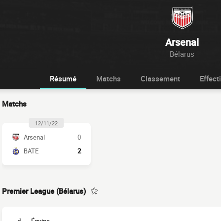
Arsenal
Bélarus
Résumé
Matchs
Classement
Effecti
Matchs
12/11/22
Arsenal
0
BATE
2
Premier League (Bélarus)