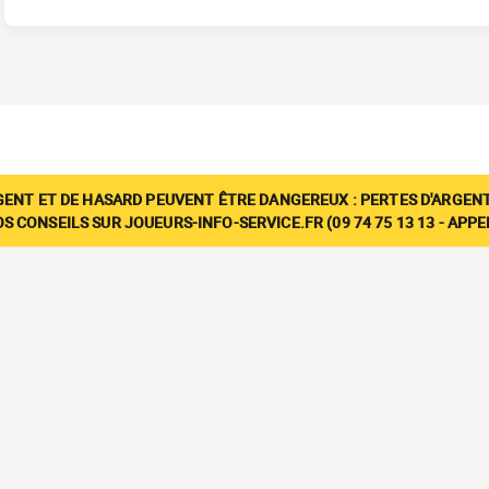
GENT ET DE HASARD PEUVENT ÊTRE DANGEREUX : PERTES D'ARGENT
 CONSEILS SUR JOUEURS-INFO-SERVICE.FR (09 74 75 13 13 - APP