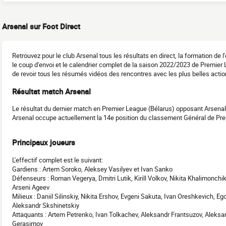
Arsenal sur Foot Direct
Retrouvez pour le club Arsenal tous les résultats en direct, la formation de
le coup d'envoi et le calendrier complet de la saison 2022/2023 de Premie
de revoir tous les résumés vidéos des rencontres avec les plus belles action
Résultat match Arsenal
Le résultat du dernier match en Premier League (Bélarus) opposant Arsenal
Arsenal occupe actuellement la 14e position du classement Général de Pre
Principaux joueurs
L'effectif complet est le suivant:
Gardiens : Artem Soroko, Aleksey Vasilyev et Ivan Sanko
Défenseurs : Roman Vegerya, Dmitri Lutik, Kirill Volkov, Nikita Khalimonch
Arseni Ageev
Milieux : Daniil Silinskiy, Nikita Ershov, Evgeni Sakuta, Ivan Oreshkevich, E
Aleksandr Skshinetskiy
Attaquants : Artem Petrenko, Ivan Tolkachev, Aleksandr Frantsuzov, Aleks
Gerasimov