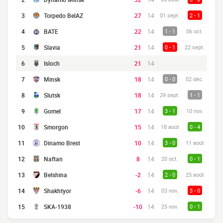
3
Torpedo BelAZ
27
14
01 sept.
2 - 1
4
BATE
22
14
1 - 1
06 oct.
5
Slavia
21
14
0 - 1
22 sept.
6
Isloch
21
14
7
Minsk
18
14
0 - 0
02 déc.
8
Slutsk
18
14
29 sept.
1 - 1
9
Gomel
17
14
3 - 1
10 nov.
10
Smorgon
15
14
18 août
0 - 4
11
Dinamo Brest
10
14
3 - 0
11 août
12
Naftan
8
14
20 oct.
0 - 1
13
Belshina
-2
14
2 - 0
25 août
14
Shakhtyor
-6
14
03 nov.
3 - 0
15
SKA-1938
-10
14
25 nov.
0 - 1