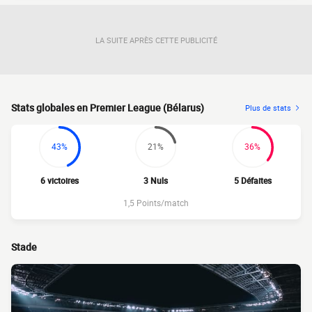
LA SUITE APRÈS CETTE PUBLICITÉ
Stats globales en Premier League (Bélarus)
Plus de stats
43%
21%
36%
6 victoires
3 Nuls
5 Défaites
1,5 Points/match
Stade