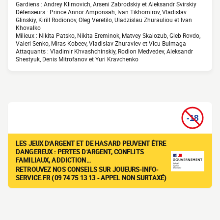
Gardiens : Andrey Klimovich, Arseni Zabrodskiy et Aleksandr Svirskiy
Défenseurs : Prince Annor Amponsah, Ivan Tikhomirov, Vladislav
Glinskiy, Kirill Rodionov, Oleg Veretilo, Uladzislau Zhurauliou et Ivan
Khovalko
Milieux : Nikita Patsko, Nikita Ereminok, Matvey Skalozub, Gleb Rovdo,
Valeri Senko, Miras Kobeev, Vladislav Zhuravlev et Vicu Bulmaga
Attaquants : Vladimir Khvashchinskiy, Rodion Medvedev, Aleksandr
Shestyuk, Denis Mitrofanov et Yuri Kravchenko
LES JEUX D'ARGENT ET DE HASARD PEUVENT ÊTRE
DANGEREUX : PERTES D'ARGENT, CONFLITS
FAMILIAUX, ADDICTION…
RETROUVEZ NOS CONSEILS SUR JOUEURS-INFO-
SERVICE.FR (09 74 75 13 13 - APPEL NON SURTAXÉ)