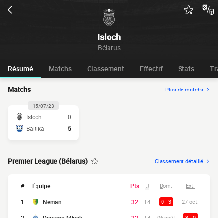
Isloch
Bélarus
Résumé
Matchs
Classement
Effectif
Stats
Tr
Matchs
Plus de matchs
15/07/23
Isloch
0
Baltika
5
Premier League (Bélarus)
Classement détaillé
#
Équipe
Pts
J
Dom.
Ext.
1
Neman
32
14
0 - 3
27 oct.
2
Dynamo Minsk
32
14
06 août
3 - 0