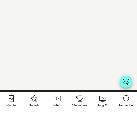
Matchs
Favoris
Vidéos
Classement
Prog TV
Recherche
Liens utiles
Clubs à la une
Tous les matchs
PSG
Matchs en live
Bayern Munich