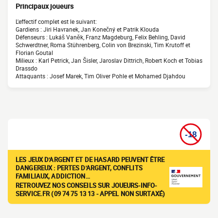
Principaux joueurs
L'effectif complet est le suivant:
Gardiens : Jiri Havranek, Jan Konečný et Patrik Klouda
Défenseurs : Lukáš Vaněk, Franz Magdeburg, Felix Behling, David
Schwerdtner, Roma Stührenberg, Colin von Brezinski, Tim Krutoff et
Florian Goutal
Milieux : Karl Petrick, Jan Šisler, Jaroslav Dittrich, Robert Koch et Tobias
Drassdo
Attaquants : Josef Marek, Tim Oliver Pohle et Mohamed Djahdou
LES JEUX D'ARGENT ET DE HASARD PEUVENT ÊTRE
DANGEREUX : PERTES D'ARGENT, CONFLITS
FAMILIAUX, ADDICTION…
RETROUVEZ NOS CONSEILS SUR JOUEURS-INFO-
SERVICE.FR (09 74 75 13 13 - APPEL NON SURTAXÉ)