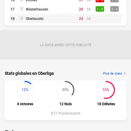
17
Westerhausen
28
34
1 - 0
2 - 2
18
Oberlausitz
24
34
LA SUITE APRÈS CETTE PUBLICITÉ
Stats globales en Oberliga
Plus de stats
12%
35%
53%
4 victoires
12 Nuls
18 Défaites
0,71 Points/match