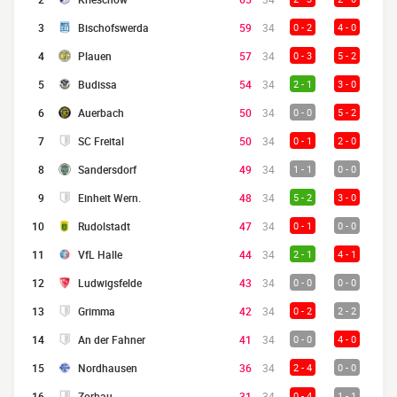
3
Bischofswerda
59
34
0 - 2
4 - 0
4
Plauen
57
34
0 - 3
5 - 2
5
Budissa
54
34
2 - 1
3 - 0
6
Auerbach
50
34
0 - 0
5 - 2
7
SC Freital
50
34
0 - 1
2 - 0
8
Sandersdorf
49
34
1 - 1
0 - 0
9
Einheit Wern.
48
34
5 - 2
3 - 0
10
Rudolstadt
47
34
0 - 1
0 - 0
11
VfL Halle
44
34
2 - 1
4 - 1
12
Ludwigsfelde
43
34
0 - 0
0 - 0
13
Grimma
42
34
0 - 2
2 - 2
14
An der Fahner
41
34
0 - 0
4 - 0
15
Nordhausen
36
34
2 - 4
0 - 0
16
Zorbau
31
34
0 - 4
1 - 1