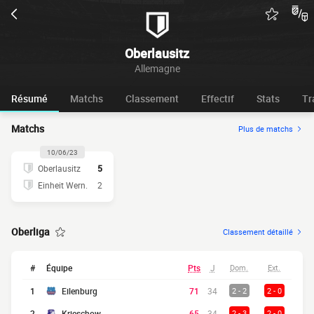
Oberlausitz
Allemagne
Résumé
Matchs
Classement
Effectif
Stats
Tr
Matchs
Plus de matchs
10/06/23
Oberlausitz
5
Einheit Wern.
2
Oberliga
Classement détaillé
#
Équipe
Pts
J
Dom.
Ext.
1
Eilenburg
71
34
2 - 2
2 - 0
2
Krieschow
65
34
2 - 3
2 - 0