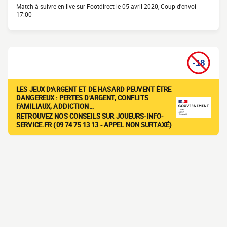
Match à suivre en live sur Footdirect le 05 avril 2020, Coup d'envoi
17:00
LES JEUX D'ARGENT ET DE HASARD PEUVENT ÊTRE
DANGEREUX : PERTES D'ARGENT, CONFLITS
FAMILIAUX, ADDICTION…
RETROUVEZ NOS CONSEILS SUR JOUEURS-INFO-
SERVICE.FR (09 74 75 13 13 - APPEL NON SURTAXÉ)