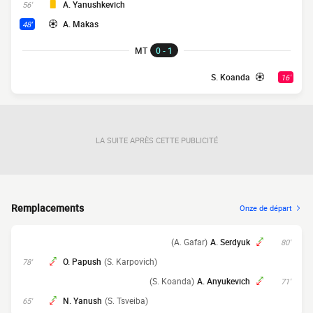
A. Yanushkevich
56'
A. Makas
48'
MT
0 - 1
S. Koanda
16'
LA SUITE APRÈS CETTE PUBLICITÉ
Remplacements
Onze de départ
(A. Gafar)
A. Serdyuk
80'
O. Papush
(S. Karpovich)
78'
(S. Koanda)
A. Anyukevich
71'
N. Yanush
(S. Tsveiba)
65'