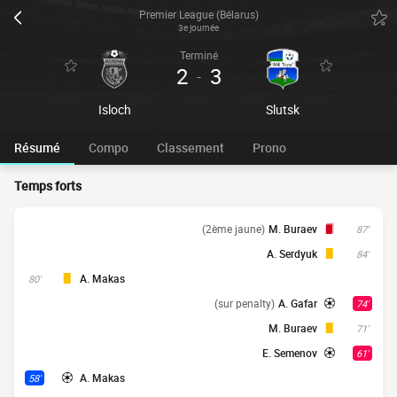
Premier League (Bélarus)
3e journée
Terminé
2
3
-
Isloch
Slutsk
Résumé
Compo
Classement
Prono
Temps forts
(2ème jaune)
M. Buraev
87'
A. Serdyuk
84'
A. Makas
80'
(sur penalty)
A. Gafar
74'
M. Buraev
71'
E. Semenov
61'
A. Makas
58'