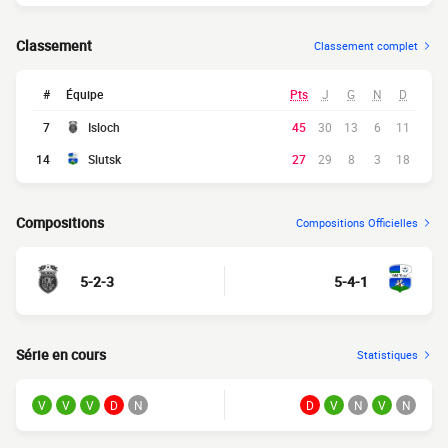
Classement
Classement complet
#
Équipe
Pts
J
G
N
D
7
Isloch
45
30
13
6
11
14
Slutsk
27
29
8
3
18
Compositions
Compositions Officielles
5-2-3
5-4-1
Série en cours
Statistiques
V
V
V
D
N
D
V
N
V
N