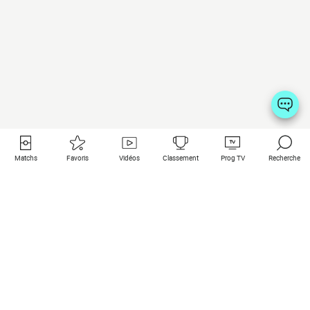
Matchs
Favoris
Vidéos
Classement
Prog TV
Recherche
Liens utiles
Clubs à la une
Tous les matchs
PSG
Matchs en live
Bayern Munich