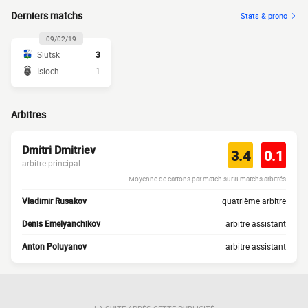
Derniers matchs
Stats & prono
09/02/19
Slutsk
3
Isloch
1
Arbitres
Dmitri Dmitriev
3.4
0.1
arbitre principal
Moyenne de cartons par match sur 8 matchs arbitrés
Vladimir Rusakov
quatrième arbitre
Denis Emelyanchikov
arbitre assistant
Anton Poluyanov
arbitre assistant