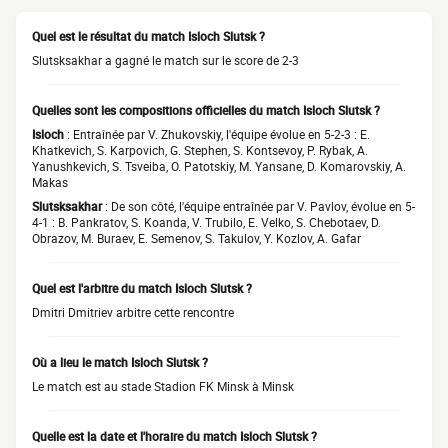
Quel est le résultat du match Isloch Slutsk ?
Slutsksakhar a gagné le match sur le score de 2-3
Quelles sont les compositions officielles du match Isloch Slutsk ?
Isloch
: Entraînée par V. Zhukovskiy, l'équipe évolue en 5-2-3 : E.
Khatkevich, S. Karpovich, G. Stephen, S. Kontsevoy, P. Rybak, A.
Yanushkevich, S. Tsveiba, O. Patotskiy, M. Yansane, D. Komarovskiy, A.
Makas
Slutsksakhar
: De son côté, l'équipe entraînée par V. Pavlov, évolue en 5-
4-1 : B. Pankratov, S. Koanda, V. Trubilo, E. Velko, S. Chebotaev, D.
Obrazov, M. Buraev, E. Semenov, S. Takulov, Y. Kozlov, A. Gafar
Quel est l'arbitre du match Isloch Slutsk ?
Dmitri Dmitriev arbitre cette rencontre
Où a lieu le match Isloch Slutsk ?
Le match est au stade Stadion FK Minsk à Minsk
Quelle est la date et l'horaire du match Isloch Slutsk ?