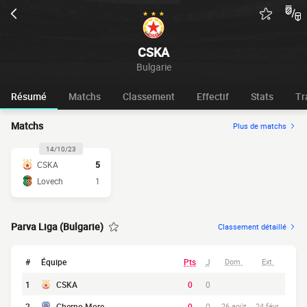
CSKA
Bulgarie
Résumé
Matchs
Classement
Effectif
Stats
Tr
Matchs
Plus de matchs
14/10/23
CSKA
5
Lovech
1
Parva Liga (Bulgarie)
Classement détaillé
#
Équipe
Pts
J
Dom.
Ext.
1
CSKA
0
0
2
Cherno More
0
0
26 août
24 févr.