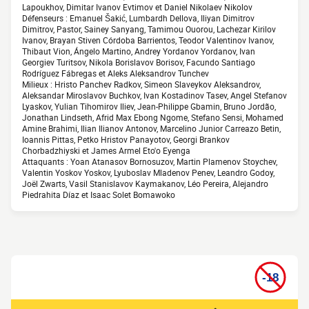
Lapoukhov, Dimitar Ivanov Evtimov et Daniel Nikolaev Nikolov
Défenseurs : Emanuel Šakić, Lumbardh Dellova, Iliyan Dimitrov
Dimitrov, Pastor, Sainey Sanyang, Tamimou Ouorou, Lachezar Kirilov
Ivanov, Brayan Stiven Córdoba Barrientos, Teodor Valentinov Ivanov,
Thibaut Vion, Ángelo Martino, Andrey Yordanov Yordanov, Ivan
Georgiev Turitsov, Nikola Borislavov Borisov, Facundo Santiago
Rodríguez Fábregas et Aleks Aleksandrov Tunchev
Milieux : Hristo Panchev Radkov, Simeon Slaveykov Aleksandrov,
Aleksandar Miroslavov Buchkov, Ivan Kostadinov Tasev, Angel Stefanov
Lyaskov, Yulian Tihomirov Iliev, Jean-Philippe Gbamin, Bruno Jordão,
Jonathan Lindseth, Afrid Max Ebong Ngome, Stefano Sensi, Mohamed
Amine Brahimi, Ilian Ilianov Antonov, Marcelino Junior Carreazo Betin,
Ioannis Pittas, Petko Hristov Panayotov, Georgi Brankov
Chorbadzhiyski et James Armel Eto'o Eyenga
Attaquants : Yoan Atanasov Bornosuzov, Martin Plamenov Stoychev,
Valentin Yoskov Yoskov, Lyuboslav Mladenov Penev, Leandro Godoy,
Joël Zwarts, Vasil Stanislavov Kaymakanov, Léo Pereira, Alejandro
Piedrahita Díaz et Isaac Solet Bomawoko