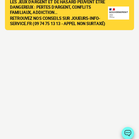
LES JEUX D'ARGENT ET DE HASARD PEUVENT ÊTRE
DANGEREUX : PERTES D'ARGENT, CONFLITS
FAMILIAUX, ADDICTION…
RETROUVEZ NOS CONSEILS SUR JOUEURS-INFO-
SERVICE.FR (09 74 75 13 13 - APPEL NON SURTAXÉ)