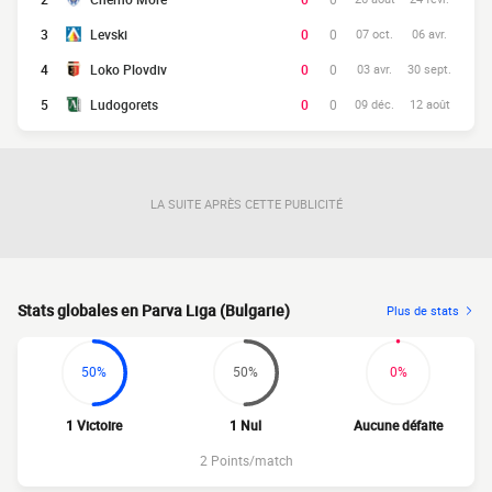
3
Levski
0
0
07 oct.
06 avr.
4
Loko Plovdiv
0
0
03 avr.
30 sept.
5
Ludogorets
0
0
09 déc.
12 août
LA SUITE APRÈS CETTE PUBLICITÉ
Stats globales en Parva Liga (Bulgarie)
Plus de stats
50%
50%
0%
1 Victoire
1 Nul
Aucune défaite
2 Points/match