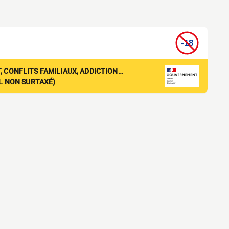
, CONFLITS FAMILIAUX, ADDICTION…
EL NON SURTAXÉ)