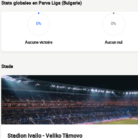
Stats globales en Parva Liga (Bulgarie)
0%
0%
Aucune victoire
Aucun nul
Stade
Stadion Ivailo - Veliko Târnovo