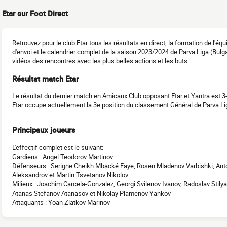
Etar sur Foot Direct
Retrouvez pour le club Etar tous les résultats en direct, la formation de l'
d'envoi et le calendrier complet de la saison 2023/2024 de Parva Liga (Bulga
vidéos des rencontres avec les plus belles actions et les buts.
Résultat match Etar
Le résultat du dernier match en Amicaux Club opposant Etar et Yantra est 3-
Etar occupe actuellement la 3e position du classement Général de Parva Li
Principaux joueurs
L'effectif complet est le suivant:
Gardiens : Angel Teodorov Martinov
Défenseurs : Serigne Cheikh Mbacké Faye, Rosen Mladenov Varbishki, Anto
Aleksandrov et Martin Tsvetanov Nikolov
Milieux : Joachim Carcela-Gonzalez, Georgi Svilenov Ivanov, Radoslav Stily
Atanas Stefanov Atanasov et Nikolay Plamenov Yankov
Attaquants : Yoan Zlatkov Marinov