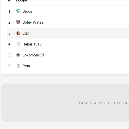
#
Équipe
1
Beroe
2
Botev Vratsa
3
Etar
4
Hebar 1918
5
Lokomotiv Sf
6
Pirin
LA SUITE APRÈS CETTE PUBLIC