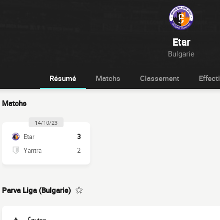
Etar
Bulgarie
Résumé
Matchs
Classement
Effecti
Matchs
14/10/23
Etar
3
Yantra
2
Parva Liga (Bulgarie)