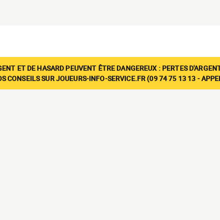
GENT ET DE HASARD PEUVENT ÊTRE DANGEREUX : PERTES D'ARGENT
 CONSEILS SUR JOUEURS-INFO-SERVICE.FR (09 74 75 13 13 - APP