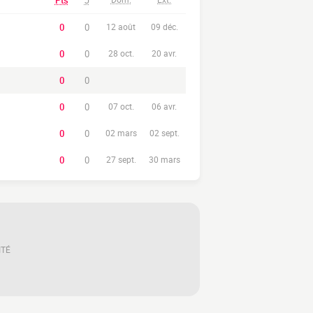
Pts
J
0
0
12 août
09 déc.
0
0
28 oct.
20 avr.
0
0
0
0
07 oct.
06 avr.
0
0
02 mars
02 sept.
0
0
27 sept.
30 mars
ITÉ