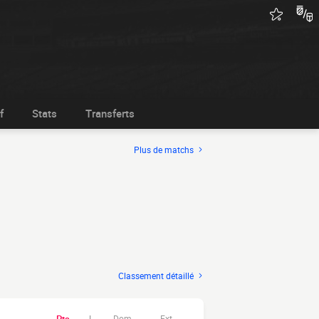
f
Stats
Transferts
Plus de matchs
Classement détaillé
Dom.
Ext.