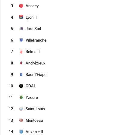
3
Annecy
4
Lyon II
5
Jura Sud
6
Villefranche
7
Reims II
8
Andrézieux
9
Raon l'Etape
10
GOAL
11
Yzeure
12
Saint-Louis
13
Montceau
14
Auxerre II