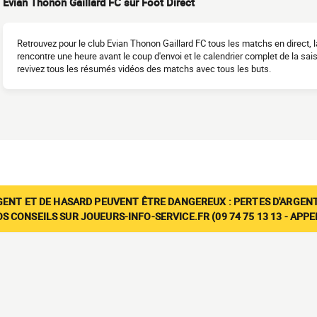
Evian Thonon Gaillard FC sur Foot Direct
Retrouvez pour le club Evian Thonon Gaillard FC tous les matchs en direct, 
rencontre une heure avant le coup d'envoi et le calendrier complet de la sa
revivez tous les résumés vidéos des matchs avec tous les buts.
GENT ET DE HASARD PEUVENT ÊTRE DANGEREUX : PERTES D'ARGENT
 CONSEILS SUR JOUEURS-INFO-SERVICE.FR (09 74 75 13 13 - APP