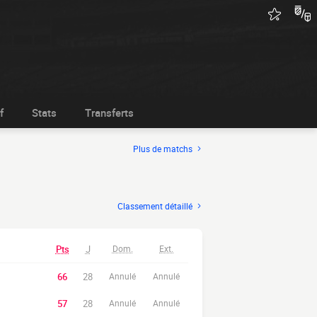
f
Stats
Transferts
Plus de matchs
Classement détaillé
Pts
J
Dom.
Ext.
66
28
Annulé
Annulé
57
28
Annulé
Annulé