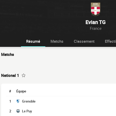
Evian TG
France
Résumé
Matchs
Classement
Effecti
Matchs
National 1
#
Équipe
1
Grenoble
2
Le Puy