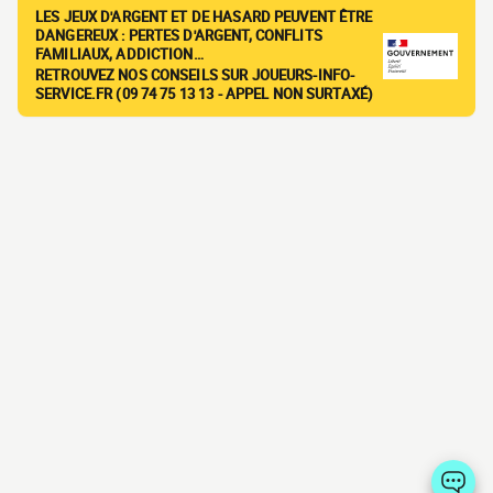
LES JEUX D'ARGENT ET DE HASARD PEUVENT ÊTRE
DANGEREUX : PERTES D'ARGENT, CONFLITS
FAMILIAUX, ADDICTION…
RETROUVEZ NOS CONSEILS SUR JOUEURS-INFO-
SERVICE.FR (09 74 75 13 13 - APPEL NON SURTAXÉ)