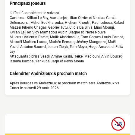
Principaux joueurs
L'effectif complet est le suivant:
Gardiens : Killian Le Roy, Axel Jorjet, Lilian Olivier et Nicolas Garcia
Défenseurs : Mehdi Boukharouba, Hichem Khoutri, Paul Lehoux, Rafael
Mazzei Ribeiro Chagas, Gabriel Tutu, Clidis Da Silva, Elias Mounji,
Kylian Le Her, Sidy Mamadou Aubin Diagne et Pierre Nouvel
Milieux : Valentin Paclet, Malik Abdelmoula, Tom Gomes, Louis Carnot,
Mickaël Mathieu Latour, Mathéo Remars, Jérémy Mangonzo, Maël
Yazid, Antoine Baumel, Lonan Zielyk, Tom Meyer, Hugo Arnaud et Felix
Ley
Attaquants : Idriss Saadi, Amine Kashi, Heikel Madiouni, Alvin Doucet,
Issiaka Bamba, Yankuba Jarju et Kévin Mbala
Calendrier Andrézieux & prochain match
Après Bourges vs Andrézieux, le prochain match sera Andrézieux vs
Canet le samedi 29 août 2026.