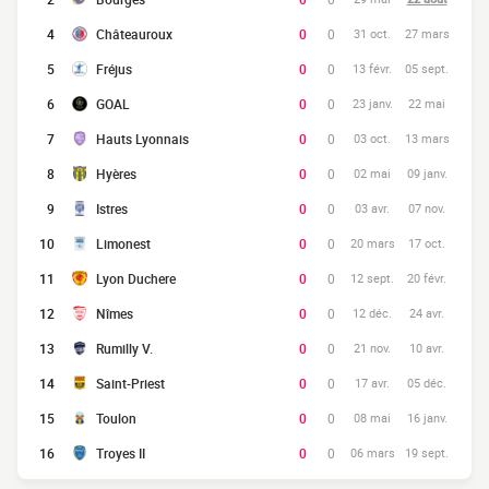
4
Châteauroux
0
0
31 oct.
27 mars
5
Fréjus
0
0
13 févr.
05 sept.
6
GOAL
0
0
23 janv.
22 mai
7
Hauts Lyonnais
0
0
03 oct.
13 mars
8
Hyères
0
0
02 mai
09 janv.
9
Istres
0
0
03 avr.
07 nov.
10
Limonest
0
0
20 mars
17 oct.
11
Lyon Duchere
0
0
12 sept.
20 févr.
12
Nîmes
0
0
12 déc.
24 avr.
13
Rumilly V.
0
0
21 nov.
10 avr.
14
Saint-Priest
0
0
17 avr.
05 déc.
15
Toulon
0
0
08 mai
16 janv.
16
Troyes II
0
0
06 mars
19 sept.