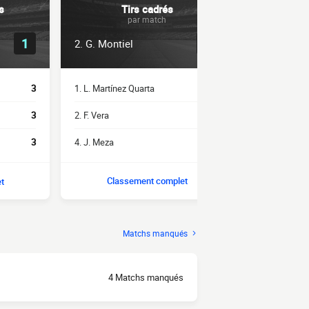
s
Tirs cadrés
P
par match
2.3
1
2. G. Montiel
4. G. Monti
1. L. Martínez Quarta
2.7
1. A. Moreno
3
2. F. Vera
2.3
2. J. Meza
3
4. J. Meza
2
2. L. Rivero
3
Classement complet
Clas
t
Matchs manqués
4 Matchs manqués