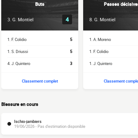
Buts
Passes décisive
4
3. G. Montiel
8. G. Montiel
1. F. Colidio
5
1. A. Moreno
1. S. Driussi
5
1. F. Colidio
4. J. Quintero
3
1. J. Quintero
Classement complet
Classement comple
Blessure en cours
Ischio-jambiers
19/06/2026 - Pas d'estimation disponible