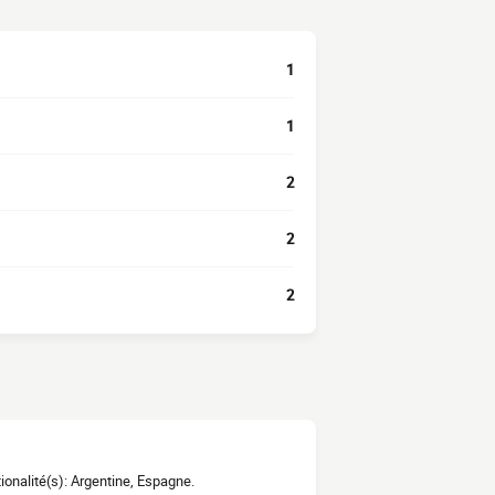
1
1
2
2
2
ionalité(s): Argentine, Espagne.