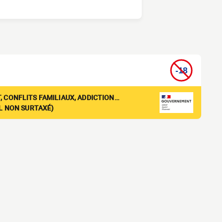
, CONFLITS FAMILIAUX, ADDICTION…
EL NON SURTAXÉ)