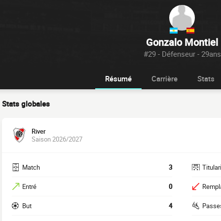
Gonzalo Montiel
#29 - Défenseur - 29ans
Résumé
Carrière
Stats
Stats globales
River
Saison 2026/2027
Match
3
Titular
Entré
0
Rempl
But
4
Passe