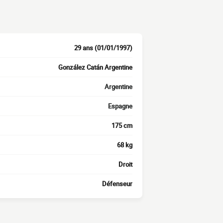
29 ans (01/01/1997)
González Catán Argentine
Argentine
Espagne
175 cm
68 kg
Droit
Défenseur