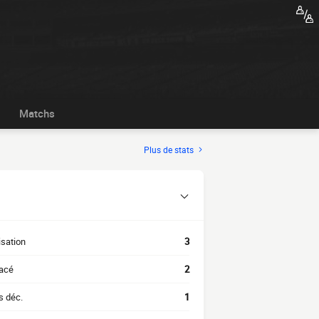
Matchs
Plus de stats
isation
3
acé
2
s déc.
1