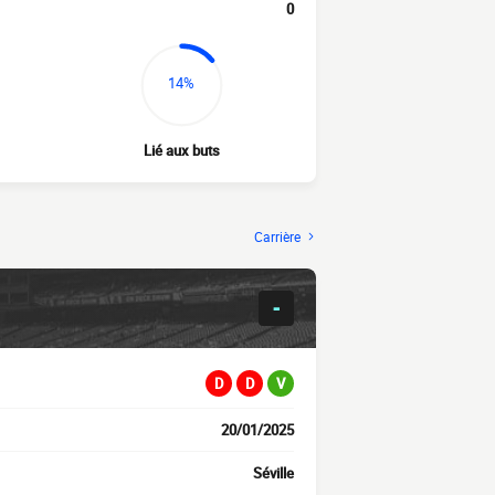
0
14%
Lié aux buts
Carrière
-
D
D
V
20/01/2025
Séville