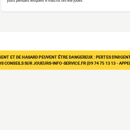
jours pendant lesquels 4 matchs ont été joués.
GENT ET DE HASARD PEUVENT ÊTRE DANGEREUX : PERTES D'ARGENT
 CONSEILS SUR JOUEURS-INFO-SERVICE.FR (09 74 75 13 13 - APP