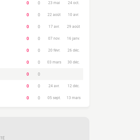
0
0
23 mai
24 oct.
0
0
22 août
10 avr.
0
0
17 avr.
29 août
0
0
07 nov.
16 janv.
0
0
20 févr.
26 déc.
0
0
03 mars
30 déc.
0
0
0
0
24 avr.
12 déc.
0
0
05 sept.
13 mars
ITÉ