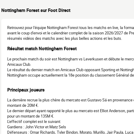
Nottingham Forest sur Foot Direct
Retrouvez pour l'équipe Nottingham Forest tous les matchs en live, la form
avant le coup d'envoi et le calendrier complet de la saison 2026/2027 de Pr
résumés vidéos des matchs avec les plus belles actions et les buts.
Résultat match Nottingham Forest
Le prochain match du soir est Nottingham vs Leverkusen et débute le mercr
Amicaux Club.
Le résultat du dernier match en Amicaux Club opposant Sporting et Notting
Nottingham occupe actuellement la 18e position du classement Général d
Principaux joueurs
La dernière recrue la plus chère du mercato est Gustavo Sá en provenance d
montant de 20M €.
Le dernier départ ayant rapporté le plus au mercato est Elliot Anderson, parti
pour un montant de 135M €.
L'effectif complet est le suivant:
Gardiens : John Victor et Matz Sels
Défenseurs : Omar Richards, Tyler Bindon, Morato, Murillo, Jair Paula, Luca 