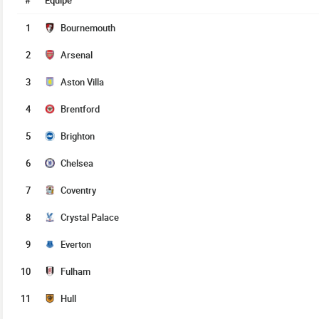
#
Équipe
1
Bournemouth
2
Arsenal
3
Aston Villa
4
Brentford
5
Brighton
6
Chelsea
7
Coventry
8
Crystal Palace
9
Everton
10
Fulham
11
Hull