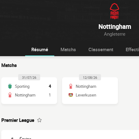
Nottingham
Angleterre
Résumé
Matchs
Classement
Effecti
Matchs
31/07/26
12/08/26
Sporting
4
Nottingham
Nottingham
1
Leverkusen
Premier League