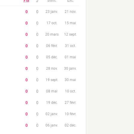
Pts
J
0
0
23 janv.
21 nov.
0
0
17 oct.
15 mai
0
0
20 mars
12 sept.
0
0
06 févr.
31 oct.
0
0
05 déc.
01 mai
0
0
28 nov.
30 janv.
0
0
19 sept.
30 mai
0
0
08 mai
10 oct.
0
0
19 déc.
27 févr.
0
0
02 janv.
10 févr.
0
0
06 janv.
02 déc.