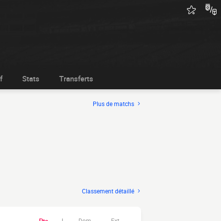
f
Stats
Transferts
Plus de matchs
Classement détaillé
Dom.
Ext.