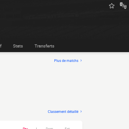
f
Stats
Transferts
Plus de matchs
Classement détaillé
Dom.
Ext.