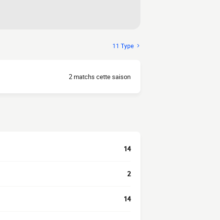
11 Type
2 matchs cette saison
14
2
14