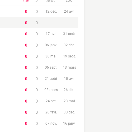
Pts
J
0
0
12 déc.
24 avr.
0
0
0
0
17 avr.
31 août
0
0
06 janv.
02 déc.
0
0
30 mai
19 sept.
0
0
06 sept.
13 mars
0
0
21 août
10 avr.
0
0
03 mars
26 déc.
0
0
24 oct.
23 mai
0
0
20 févr.
30 déc.
0
0
07 nov.
16 janv.