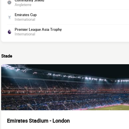
Community Shield
Angleterre
Emirates Cup
International
Premier League Asia Trophy
International
Stade
Emirates Stadium - London