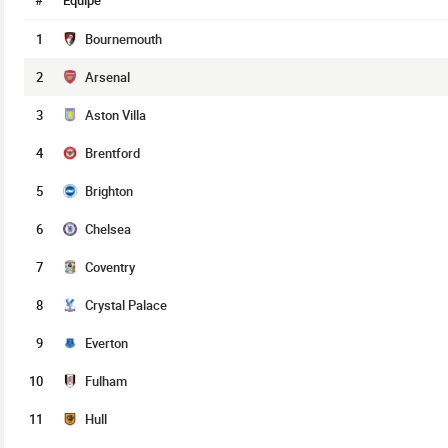
#
Équipe
1
Bournemouth
2
Arsenal
3
Aston Villa
4
Brentford
5
Brighton
6
Chelsea
7
Coventry
8
Crystal Palace
9
Everton
10
Fulham
11
Hull