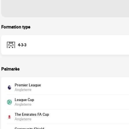
Formation type
4-3-3
Palmarès
Premier League
Angleterre
League Cup
Angleterre
The Emirates FA Cup
Angleterre