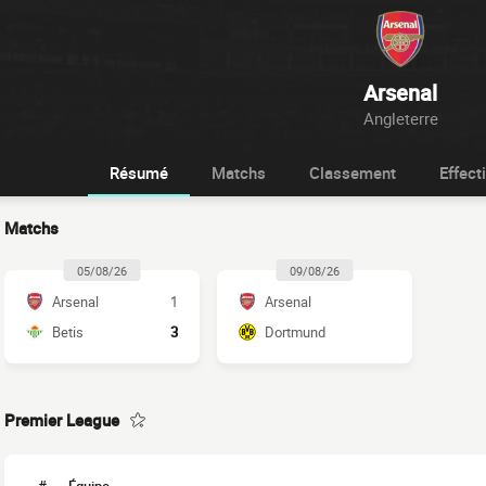
Arsenal
Angleterre
Résumé
Matchs
Classement
Effecti
Matchs
05/08/26
09/08/26
Arsenal
1
Arsenal
Betis
3
Dortmund
Premier League