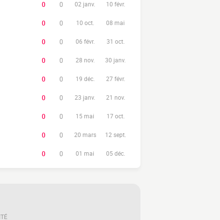
0
0
02 janv.
10 févr.
0
0
10 oct.
08 mai
0
0
06 févr.
31 oct.
0
0
28 nov.
30 janv.
0
0
19 déc.
27 févr.
0
0
23 janv.
21 nov.
0
0
15 mai
17 oct.
0
0
20 mars
12 sept.
0
0
01 mai
05 déc.
ITÉ