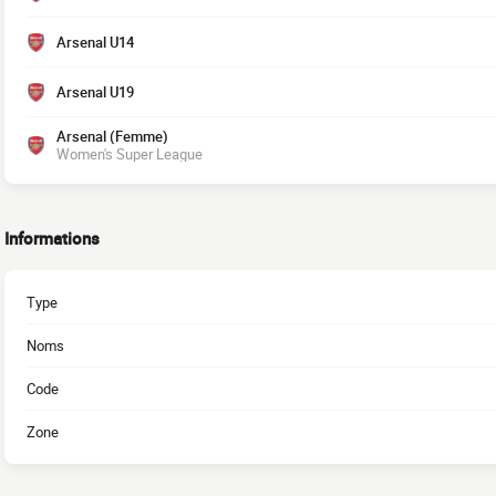
Arsenal U14
Arsenal U19
Arsenal (Femme)
Women's Super League
Informations
Type
Noms
Code
Zone