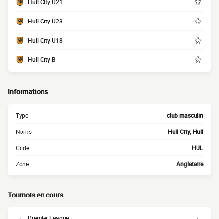
Hull City U21
Hull City U23
Hull City U18
Hull City B
Informations
Type
club masculin
Noms
Hull City, Hull
Code
HUL
Zone
Angleterre
Tournois en cours
Premier League