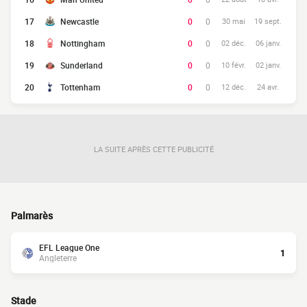
17
Newcastle
0
0
30 mai
19 sept.
18
Nottingham
0
0
02 déc.
06 janv.
19
Sunderland
0
0
10 févr.
02 janv.
20
Tottenham
0
0
12 déc.
24 avr.
LA SUITE APRÈS CETTE PUBLICITÉ
Palmarès
EFL League One
1
Angleterre
Stade