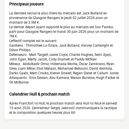
Principaux joueurs
La dernière recrue la plus chère du mercato est Jack Butland en
provenance de Glasgow Rangers le jeudi 02 juillet 2026 pour un
montant de 3.5M €.
Le dernier départ ayant rapporté le plus au mercato est Ivor Pandur,
parti pour Glasgow Rangers le mardi 30 juin 2026 pour un montant de
7M €.
L'effectif complet est le suivant:
Gardiens : Thimothée Lo-Tutala, Jack Butland, Harvey Cartwright et
Dillon Phillips
Défenseurs : Matt Targett, Lewie Coyle, Charlie Hughes, Semi Ajayi,
John Egan, Matty Jacob, Cody Drameh et Paddy McNair
Milieux : Abdülkadir Ömür, Hidemasa Morita, Óscar Zambrano, Ryan
Giles, Liam Millar, Eliot Matazo, Mohamed Belloumi, David Akintola,
Darko Gyabi, Matt Crooks, Kieran Dowell, Regan Slater et Callum Jones
Attaquants : Enis Destan, Abu Kamara, Mason Burstow, Hugh Parker et
Oli McBurnie
Calendrier Hull & prochain match
Après Francfort vs Hull, le prochain match sera Hull vs Nice le samedi
15 août 2026. L'entraîneur Sergej Jakirović communiquera la tactique
et la composition quelques heures plus tôt.