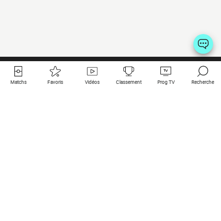
Matchs
Favoris
Vidéos
Classement
Prog TV
Recherche
Liens utiles
Clubs à la une
Tous les matchs
PSG
Matchs en live
Bayern Munich
Derniers résultats
Real Madrid
Matchs à venir
Inter
Match en streaming
Juventus
Contact
Manchester City
Mentions légales
Manchester United
Les amis de Foot Direct
Liverpool
Les guides de Foot Direct