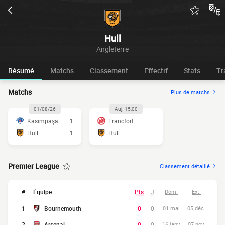
Hull
Angleterre
Résumé
Matchs
Classement
Effectif
Stats
Tr
Matchs
Plus de matchs
01/08/26
Auj. 15:00
Kasımpaşa
1
Francfort
Hull
1
Hull
Premier League
Classement détaillé
#
Équipe
Pts
J
Dom.
Ext.
1
Bournemouth
0
0
01 mai
05 déc.
2
Arsenal
0
0
16 janv.
07 nov.