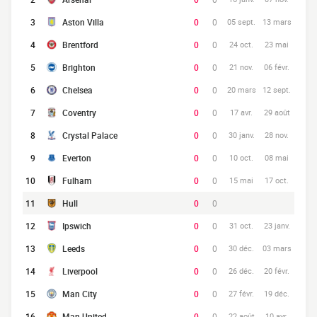
3
Aston Villa
0
0
05 sept.
13 mars
4
Brentford
0
0
24 oct.
23 mai
5
Brighton
0
0
21 nov.
06 févr.
6
Chelsea
0
0
20 mars
12 sept.
7
Coventry
0
0
17 avr.
29 août
8
Crystal Palace
0
0
30 janv.
28 nov.
9
Everton
0
0
10 oct.
08 mai
10
Fulham
0
0
15 mai
17 oct.
11
Hull
0
0
12
Ipswich
0
0
31 oct.
23 janv.
13
Leeds
0
0
30 déc.
03 mars
14
Liverpool
0
0
26 déc.
20 févr.
15
Man City
0
0
27 févr.
19 déc.
16
Man United
0
0
22 août
10 avr.