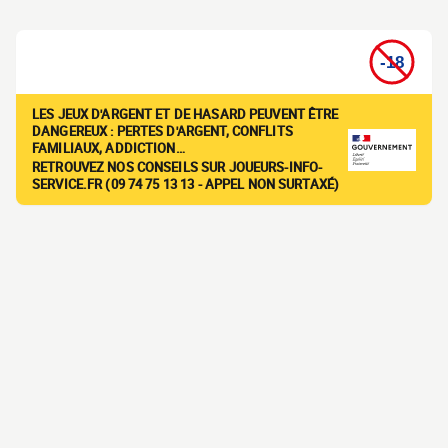
LES JEUX D'ARGENT ET DE HASARD PEUVENT ÊTRE
DANGEREUX : PERTES D'ARGENT, CONFLITS
FAMILIAUX, ADDICTION…
RETROUVEZ NOS CONSEILS SUR JOUEURS-INFO-
SERVICE.FR (09 74 75 13 13 - APPEL NON SURTAXÉ)