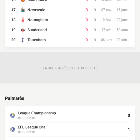
17
Newcastle
0
0
07 nov.
16 janv.
18
Nottingham
0
0
10 févr.
02 janv.
19
Sunderland
0
0
17 avr.
30 août
20
Tottenham
0
0
06 janv.
02 déc.
LA SUITE APRÈS CETTE PUBLICITÉ
Palmarès
League Championship
3
Angleterre
EFL League One
1
Angleterre