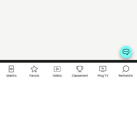
Matchs
Favoris
Vidéos
Classement
Prog TV
Recherche
Liens utiles
Clubs à la une
Tous les matchs
PSG
Matchs en live
Bayern Munich
Derniers résultats
Real Madrid
Matchs à venir
Inter
Match en streaming
Juventus
Contact
Manchester City
Mentions légales
Manchester United