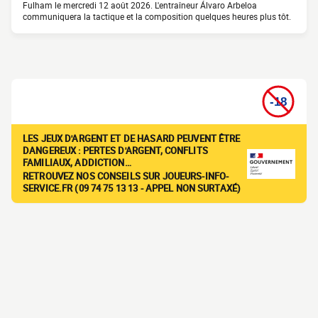
Fulham le mercredi 12 août 2026. L'entraîneur Álvaro Arbeloa
communiquera la tactique et la composition quelques heures plus tôt.
LES JEUX D'ARGENT ET DE HASARD PEUVENT ÊTRE
DANGEREUX : PERTES D'ARGENT, CONFLITS
FAMILIAUX, ADDICTION…
RETROUVEZ NOS CONSEILS SUR JOUEURS-INFO-
SERVICE.FR (09 74 75 13 13 - APPEL NON SURTAXÉ)