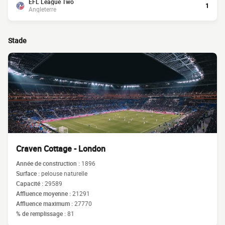
EFL League Two
1
Angleterre
Stade
Craven Cottage - London
Année de construction :
1896
Surface :
pelouse naturelle
Capacité :
29589
Affluence moyenne :
21291
Affluence maximum :
27770
% de remplissage :
81