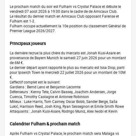
Le prochain match du soir est Fulham vs Crystal Palace et débute le
vendredi 07 août 2026 à 19:00 dans le cadre de de Amicaux Club.
Le résultat du dernier match en Amicaux Club opposant Farense et
Fulham est 1-2.
Fulham occupe actuellement la 10e position du classement Général de
Premier League 2026/2027.
Principaux joueurs
La dernière recrue la plus chère du mercato est Jonah Kusi-Asare en
provenance de Bayern Munich le samedi 27 juin 2026 pour un montant
de 6M €.
Le dernier départ ayant rapporté le plus au mercato est Issa Diop, parti
pour Ipswich Town le mercredi 22 juillet 2026 pour un montant de 10M
€.
L'effectif complet est le suivant:
Gardiens : Bernd Leno et Benjamin Lecomte
Défenseurs : Kenny Tete, Calvin Bassey, Joachim Andersen, Jorge
Cuenca, Timothy Castagne et Antonee Robinson
Milieux : Luke Harris, Tom Cairney, Oscar Bobb, Sander Berge, Saša
Lukić, Harrison Reed, Josh King, Ryan Sessegnon et Emile Smith Rowe
Attaquants : Jonah Kusi-Asare, Rodrigo Muniz, Alex Iwobi et Kevin
Calendrier Fulham & prochain match
Après Fulham vs Crystal Palace, le prochain match sera Malaga vs