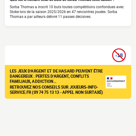
Sorba Thomas a inscrit 10 buts toutes compétitions confondues avec
Stoke lors de la saison 2025/2026 en 47 rencontres jouées. Sorba
Thomas a par ailleurs délivré 11 passes décisives.
LES JEUX D'ARGENT ET DE HASARD PEUVENT ÊTRE
DANGEREUX : PERTES D'ARGENT, CONFLITS
FAMILIAUX, ADDICTION…
RETROUVEZ NOS CONSEILS SUR JOUEURS-INFO-
SERVICE.FR (09 74 75 13 13 - APPEL NON SURTAXÉ)