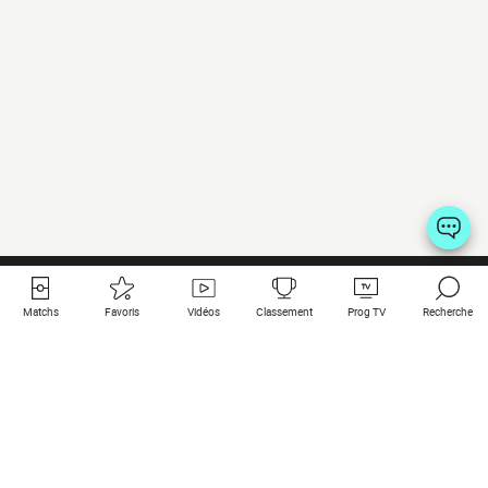
Matchs
Favoris
Vidéos
Classement
Prog TV
Recherche
Liens utiles
Clubs à la une
Tous les matchs
PSG
Matchs en live
Bayern Munich
Derniers résultats
Real Madrid
Matchs à venir
Inter
Match en streaming
Juventus