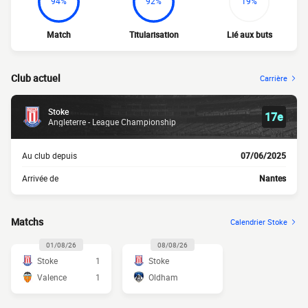
94%
92%
19%
Match
Titularisation
Lié aux buts
Club actuel
Carrière
Stoke
17e
Angleterre - League Championship
Au club depuis
07/06/2025
Arrivée de
Nantes
Matchs
Calendrier Stoke
01/08/26
08/08/26
Stoke
1
Stoke
Valence
1
Oldham