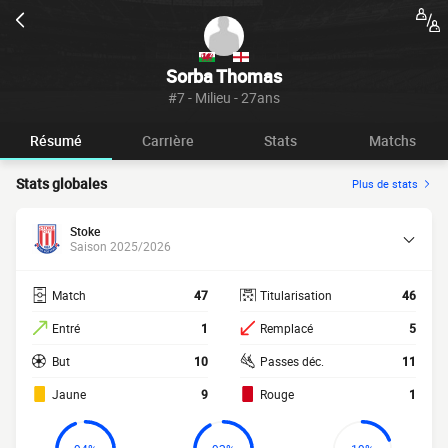
Sorba Thomas
#7 - Milieu - 27ans
Résumé
Carrière
Stats
Matchs
Stats globales
Plus de stats
Stoke
Saison 2025/2026
Match
47
Titularisation
46
Entré
1
Remplacé
5
But
10
Passes déc.
11
Jaune
9
Rouge
1