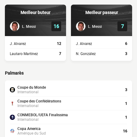
Meilleur buteur
Meilleur passeur
16
7
L. Messi
L. Messi
J. Alvarez
12
J. Alvarez
6
Lautaro Martínez
7
N. González
3
Palmarès
Coupe du Monde
3
International
Coupe des Confédérations
1
International
CONMEBOL/UEFA Finalissima
1
International
Copa America
16
Amérique du Sud