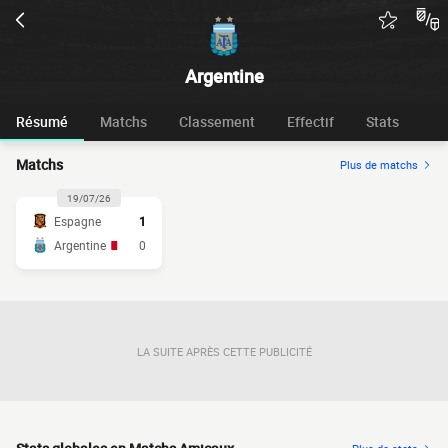
Argentine
Résumé
Matchs
Classement
Effectif
Stats
Matchs
Plus de matchs
19/07/26
Espagne
1
Argentine
0
LA SUITE APRÈS CETTE PUBLICITÉ