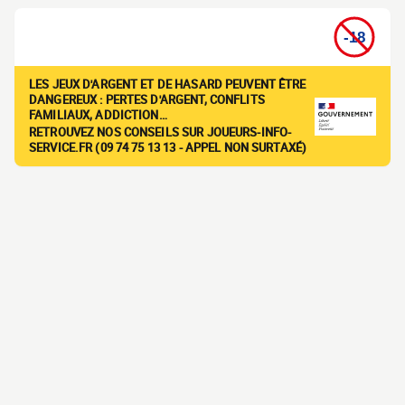
LES JEUX D'ARGENT ET DE HASARD PEUVENT ÊTRE
DANGEREUX : PERTES D'ARGENT, CONFLITS
FAMILIAUX, ADDICTION…
RETROUVEZ NOS CONSEILS SUR JOUEURS-INFO-
SERVICE.FR (09 74 75 13 13 - APPEL NON SURTAXÉ)