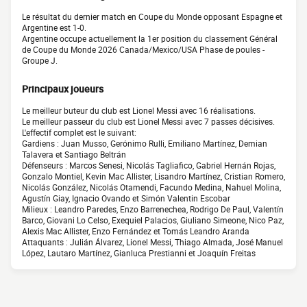
Le résultat du dernier match en Coupe du Monde opposant Espagne et
Argentine est 1-0.
Argentine occupe actuellement la 1er position du classement Général
de Coupe du Monde 2026 Canada/Mexico/USA Phase de poules -
Groupe J.
Principaux joueurs
Le meilleur buteur du club est Lionel Messi avec 16 réalisations.
Le meilleur passeur du club est Lionel Messi avec 7 passes décisives.
L'effectif complet est le suivant:
Gardiens : Juan Musso, Gerónimo Rulli, Emiliano Martínez, Demian
Talavera et Santiago Beltrán
Défenseurs : Marcos Senesi, Nicolás Tagliafico, Gabriel Hernán Rojas,
Gonzalo Montiel, Kevin Mac Allister, Lisandro Martínez, Cristian Romero,
Nicolás González, Nicolás Otamendi, Facundo Medina, Nahuel Molina,
Agustín Giay, Ignacio Ovando et Simón Valentin Escobar
Milieux : Leandro Paredes, Enzo Barrenechea, Rodrigo De Paul, Valentín
Barco, Giovani Lo Celso, Exequiel Palacios, Giuliano Simeone, Nico Paz,
Alexis Mac Allister, Enzo Fernández et Tomás Leandro Aranda
Attaquants : Julián Álvarez, Lionel Messi, Thiago Almada, José Manuel
López, Lautaro Martínez, Gianluca Prestianni et Joaquín Freitas