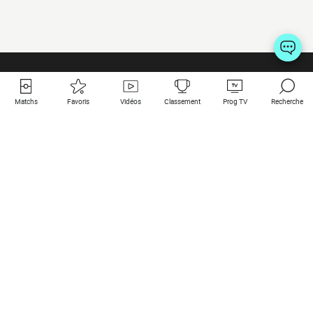
Matchs
Favoris
Vidéos
Classement
Prog TV
Recherche
Liens utiles
Clubs à la une
Tous les matchs
PSG
Matchs en live
Bayern Munich
Derniers résultats
Real Madrid
Matchs à venir
Inter
Match en streaming
Juventus
Contact
Manchester City
Mentions légales
Manchester United
Les amis de Foot Direct
Liverpool
Les guides de Foot Direct