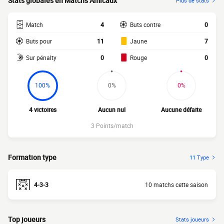
Stats globales en Matchs Amicaux
Plus de stats
Match
4
Buts contre
0
Buts pour
11
Jaune
7
Sur pénalty
0
Rouge
0
100%
0%
0%
4 victoires
Aucun nul
Aucune défaite
3 Points/match
Formation type
11 Type
4-3-3
10 matchs cette saison
Top joueurs
Stats joueurs