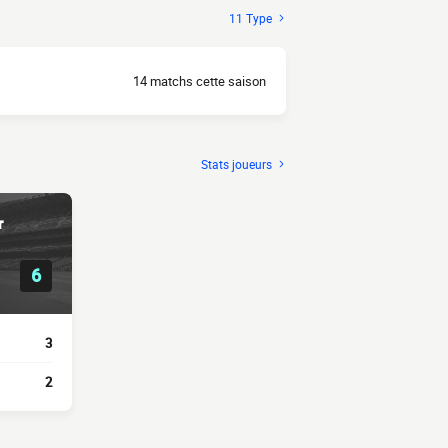
11 Type
14 matchs cette saison
Stats joueurs
r
6
3
2