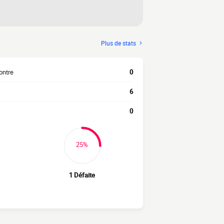
Plus de stats
ontre
0
6
0
25%
1 Défaite