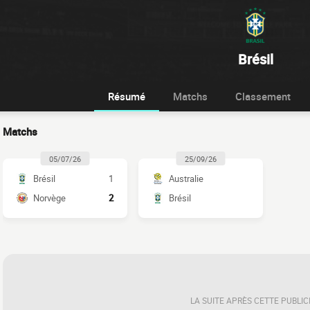
Brésil
Résumé
Matchs
Classement
Matchs
05/07/26
25/09/26
Brésil
1
Australie
Norvège
2
Brésil
LA SUITE APRÈS CETTE PUBLIC