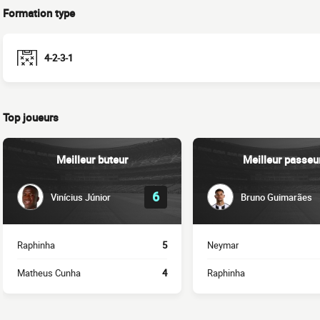
Formation type
4-2-3-1
Top joueurs
Meilleur buteur
Meilleur passeu
6
Vinícius Júnior
Bruno Guimarães
Raphinha
5
Neymar
Matheus Cunha
4
Raphinha