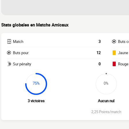
Stats globales en Matchs Amicaux
Match
3
Buts c
Buts pour
12
Jaune
Sur pénalty
0
Rouge
75%
0%
3 victoires
Aucun nul
2,25 Points/match