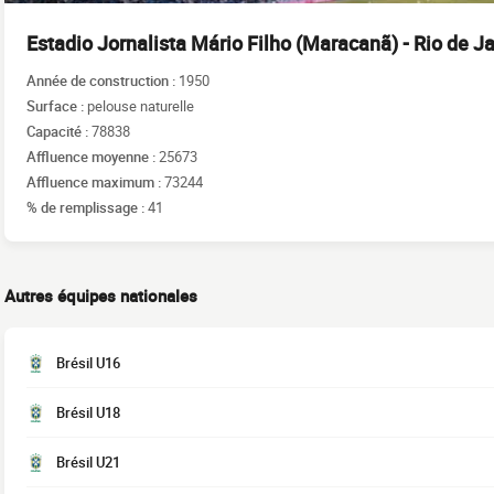
Estadio Jornalista Mário Filho (Maracanã) - Rio de Ja
Année de construction :
1950
Surface :
pelouse naturelle
Capacité :
78838
Affluence moyenne :
25673
Affluence maximum :
73244
% de remplissage :
41
Autres équipes nationales
Brésil U16
Brésil U18
Brésil U21