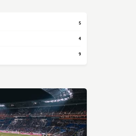
5
4
9