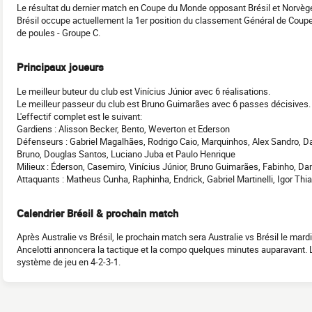
Le résultat du dernier match en Coupe du Monde opposant Brésil et Norvège
Brésil occupe actuellement la 1er position du classement Général de C
de poules - Groupe C.
Principaux joueurs
Le meilleur buteur du club est Vinícius Júnior avec 6 réalisations.
Le meilleur passeur du club est Bruno Guimarães avec 6 passes décisives.
L'effectif complet est le suivant:
Gardiens : Alisson Becker, Bento, Weverton et Ederson
Défenseurs : Gabriel Magalhães, Rodrigo Caio, Marquinhos, Alex Sandro, Dan
Bruno, Douglas Santos, Luciano Juba et Paulo Henrique
Milieux : Éderson, Casemiro, Vinícius Júnior, Bruno Guimarães, Fabinho, Da
Attaquants : Matheus Cunha, Raphinha, Endrick, Gabriel Martinelli, Igor Thi
Calendrier Brésil & prochain match
Après Australie vs Brésil, le prochain match sera Australie vs Brésil le mard
Ancelotti annoncera la tactique et la compo quelques minutes auparavant. L
système de jeu en 4-2-3-1.