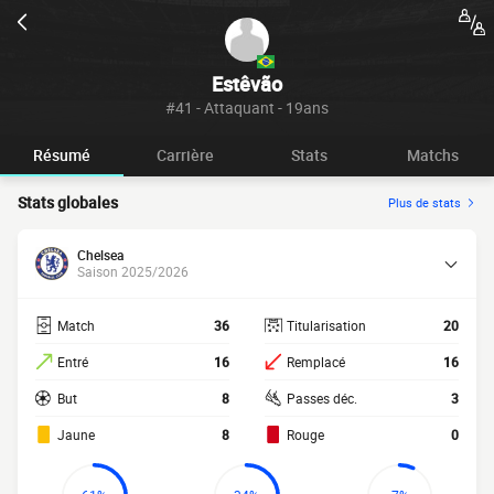
Estêvão
#41 - Attaquant - 19ans
Résumé
Carrière
Stats
Matchs
Stats globales
Plus de stats
Chelsea
Saison 2025/2026
Match
36
Titularisation
20
Entré
16
Remplacé
16
But
8
Passes déc.
3
Jaune
8
Rouge
0