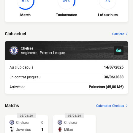
61%
34%
7%
Match
Titularisation
Lié aux buts
Club actuel
Carrière
Chelsea
6e
Angleterre - Premier League
Au club depuis
14/07/2025
En contrat jusqu'au
30/06/2033
Arrivée de
Palmeiras (45,00 M€)
Matchs
Calendrier Chelsea
05/08/26
08/08/26
Chelsea
0
Chelsea
Juventus
1
Milan