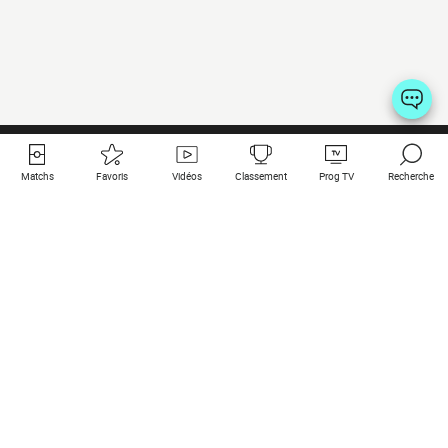
Matchs
Favoris
Vidéos
Classement
Prog TV
Recherche
Liens utiles
Clubs à la une
Tous les matchs
PSG
Matchs en live
Bayern Munich
Derniers résultats
Real Madrid
Matchs à venir
Inter
Match en streaming
Juventus
Contact
Manchester City
Mentions légales
Manchester United
Les amis de Foot Direct
Liverpool
Les guides de Foot Direct