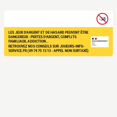
LES JEUX D'ARGENT ET DE HASARD PEUVENT ÊTRE
DANGEREUX : PERTES D'ARGENT, CONFLITS
FAMILIAUX, ADDICTION…
RETROUVEZ NOS CONSEILS SUR JOUEURS-INFO-
SERVICE.FR (09 74 75 13 13 - APPEL NON SURTAXÉ)