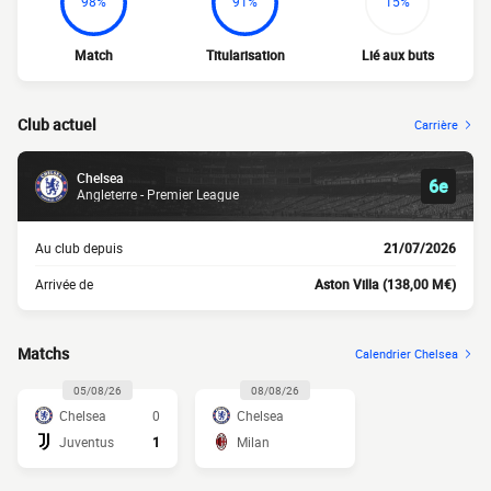
98%
91%
15%
Match
Titularisation
Lié aux buts
Club actuel
Carrière
Chelsea
6e
Angleterre - Premier League
Au club depuis
21/07/2026
Arrivée de
Aston Villa (138,00 M€)
Matchs
Calendrier Chelsea
05/08/26
08/08/26
Chelsea
0
Chelsea
Juventus
1
Milan