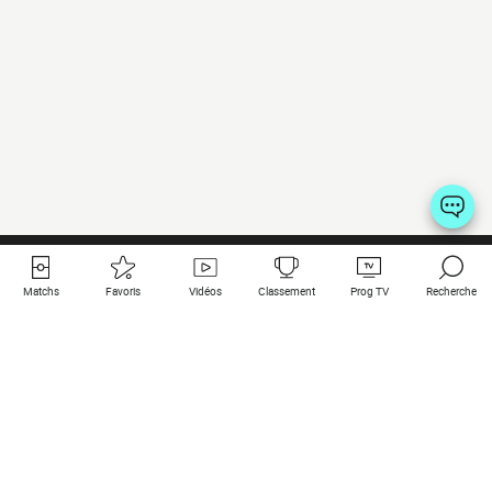
Matchs
Favoris
Vidéos
Classement
Prog TV
Recherche
Liens utiles
Clubs à la une
Tous les matchs
PSG
Matchs en live
Bayern Munich
Derniers résultats
Real Madrid
Matchs à venir
Inter
Match en streaming
Juventus
Contact
Manchester City