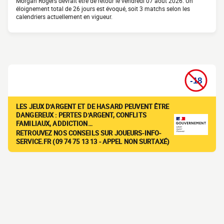
Morgan Rogers devrait être de retour le vendredi 07 août 2026. Un
éloignement total de 26 jours est évoqué, soit 3 matchs selon les
calendriers actuellement en vigueur.
LES JEUX D'ARGENT ET DE HASARD PEUVENT ÊTRE
DANGEREUX : PERTES D'ARGENT, CONFLITS
FAMILIAUX, ADDICTION…
RETROUVEZ NOS CONSEILS SUR JOUEURS-INFO-
SERVICE.FR (09 74 75 13 13 - APPEL NON SURTAXÉ)