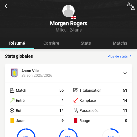
Morgan Rogers
Milieu - 24ans
Résumé
Carrière
Stats
Matchs
Stats globales
Plus de stats
Aston Villa
Saison 2025/2026
Match
55
Titularisation
51
Entré
4
Remplacé
14
But
14
Passes déc.
11
Jaune
9
Rouge
0