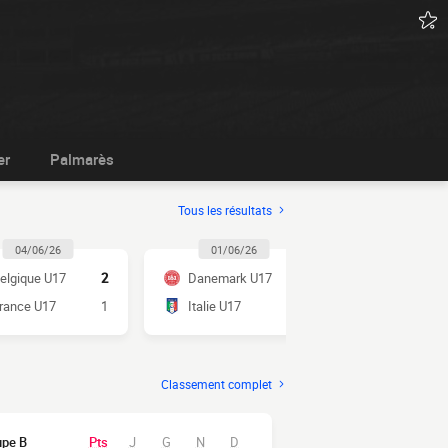
er
Palmarès
Tous les résultats
04/06/26
01/06/26
01/06/2
elgique U17
2
Danemark U17
3
France U17
rance U17
1
Italie U17
3
Monténégr
Classement complet
upe B
Pts
J
G
N
D