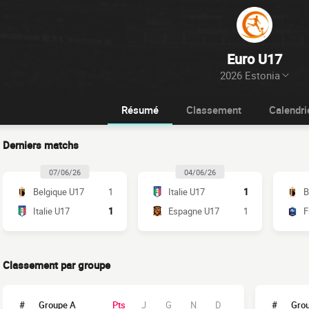
Euro U17
2026 Estonia
Résumé
Classement
Calendri
Derniers matchs
07/06/26
04/06/26
Belgique U17
1
Italie U17
1
B
Italie U17
1
Espagne U17
1
F
Classement par groupe
#
Groupe A
Pts
J
G
N
D
#
Gro