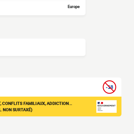
Europe
, CONFLITS FAMILIAUX, ADDICTION…
EL NON SURTAXÉ)