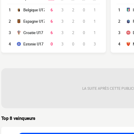
1
Belgique U17
6
3
2
0
1
1
2
Espagne U17
6
3
2
0
1
2
3
Croatie U17
6
3
2
0
1
3
4
Estonie U17
0
3
0
0
3
4
LA SUITE APRÈS CETTE PUBLIC
Top 8 vainqueurs