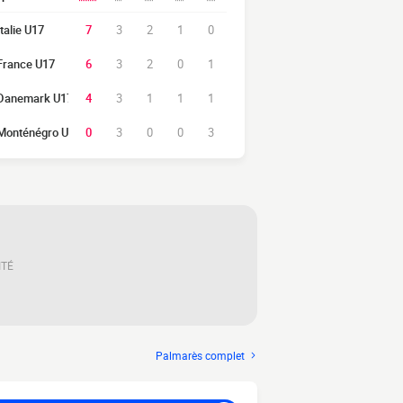
Italie U17
7
3
2
1
0
France U17
6
3
2
0
1
Danemark U17
4
3
1
1
1
Monténégro U17
0
3
0
0
3
ITÉ
Palmarès complet