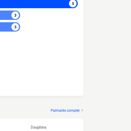
5
3
3
Palmarès complet
Dauphins