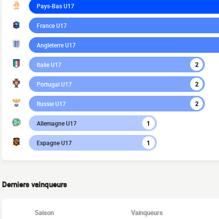
Pays-Bas U17
France U17
Angleterre U17
Italie U17
2
Portugal U17
2
Russie U17
2
Allemagne U17
1
Espagne U17
1
Derniers vainqueurs
Saison
Vainqueurs