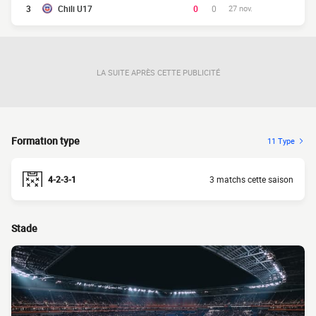
3
Chili U17
0
0
27 nov.
LA SUITE APRÈS CETTE PUBLICITÉ
Formation type
11 Type
4-2-3-1
3 matchs cette saison
Stade