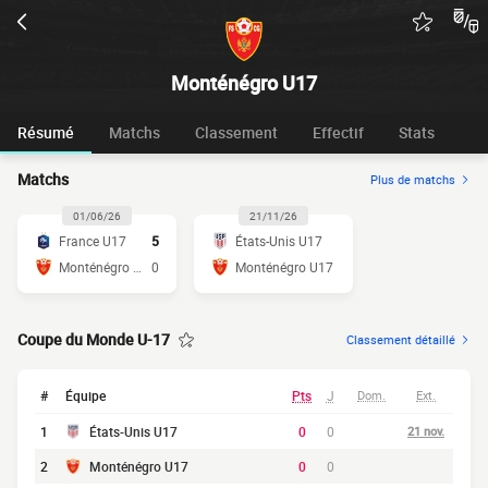
Monténégro U17
Résumé
Matchs
Classement
Effectif
Stats
Matchs
Plus de matchs
01/06/26
21/11/26
France U17
5
États-Unis U17
Monténégro U17
0
Monténégro U17
Coupe du Monde U-17
Classement détaillé
#
Équipe
Pts
J
Dom.
Ext.
1
États-Unis U17
0
0
21 nov.
2
Monténégro U17
0
0