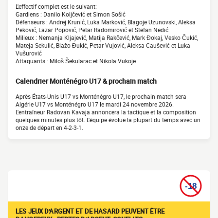
L'effectif complet est le suivant:
Gardiens : Danilo Koljčević et Simon Sošić
Défenseurs : Andrej Krunić, Luka Marković, Blagoje Uzunovski, Aleksa
Peković, Lazar Popović, Petar Radomirović et Stefan Nedić
Milieux : Nemanja Kljajević, Matija Rakčević, Mark Đokaj, Vesko Čukić,
Mateja Sekulić, Blažo Đukić, Petar Vujović, Aleksa Caušević et Luka
Vušurović
Attaquants : Miloš Šekularac et Nikola Vukoje
Calendrier Monténégro U17 & prochain match
Après États-Unis U17 vs Monténégro U17, le prochain match sera
Algérie U17 vs Monténégro U17 le mardi 24 novembre 2026.
L'entraîneur Radovan Kavaja annoncera la tactique et la composition
quelques minutes plus tôt. L'équipe évolue la plupart du temps avec un
onze de départ en 4-2-3-1.
LES JEUX D'ARGENT ET DE HASARD PEUVENT ÊTRE