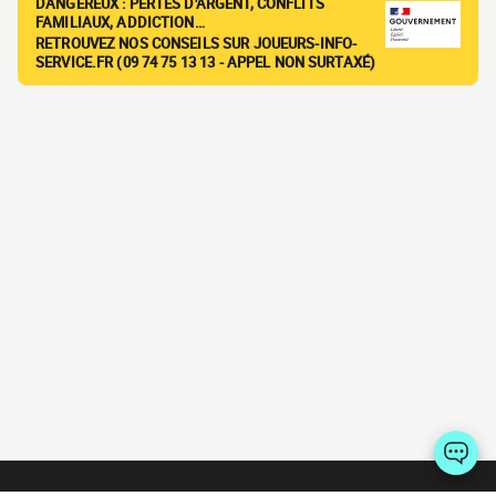
DANGEREUX : PERTES D'ARGENT, CONFLITS
FAMILIAUX, ADDICTION…
RETROUVEZ NOS CONSEILS SUR JOUEURS-INFO-
SERVICE.FR (09 74 75 13 13 - APPEL NON SURTAXÉ)