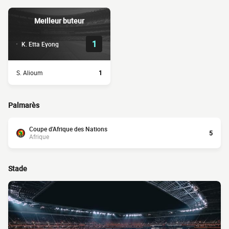
Meilleur buteur
1
K. Etta Eyong
S. Alioum
1
Palmarès
Coupe d'Afrique des Nations
5
Afrique
Stade