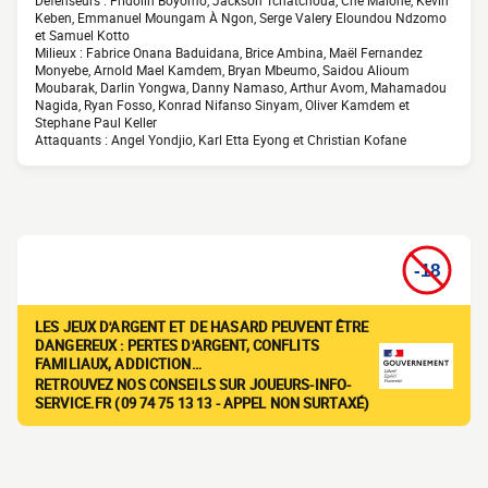
Défenseurs : Fridolin Boyomo, Jackson Tchatchoua, Che Malone, Kévin
Keben, Emmanuel Moungam À Ngon, Serge Valery Eloundou Ndzomo
et Samuel Kotto
Milieux : Fabrice Onana Baduidana, Brice Ambina, Maël Fernandez
Monyebe, Arnold Mael Kamdem, Bryan Mbeumo, Saidou Alioum
Moubarak, Darlin Yongwa, Danny Namaso, Arthur Avom, Mahamadou
Nagida, Ryan Fosso, Konrad Nifanso Sinyam, Oliver Kamdem et
Stephane Paul Keller
Attaquants : Angel Yondjio, Karl Etta Eyong et Christian Kofane
LES JEUX D'ARGENT ET DE HASARD PEUVENT ÊTRE
DANGEREUX : PERTES D'ARGENT, CONFLITS
FAMILIAUX, ADDICTION…
RETROUVEZ NOS CONSEILS SUR JOUEURS-INFO-
SERVICE.FR (09 74 75 13 13 - APPEL NON SURTAXÉ)