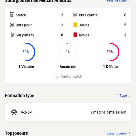
Stats globales en Matchs Amicaux
Plus de stats
Match
2
Buts contre
0
Buts pour
2
Jaune
5
Sur pénalty
0
Rouge
2
50%
0%
50%
1 Victoire
Aucun nul
1 Défaite
1,5 Points/match
Formation type
11 Type
4-2-3-1
3 matchs cette saison
Top joueurs
Stats joueurs