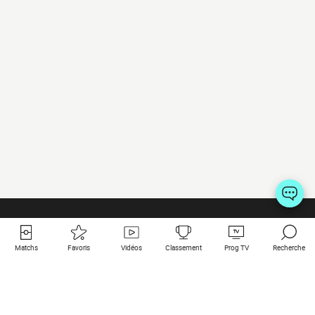
Matchs
Favoris
Vidéos
Classement
Prog TV
Recherche
Liens utiles
Clubs à la une
Tous les matchs
PSG
Matchs en live
Bayern Munich
Derniers résultats
Real Madrid