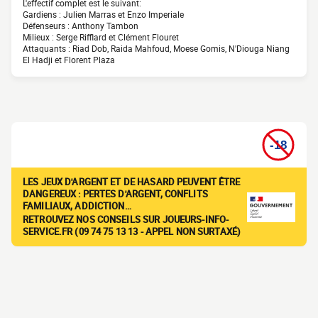
L'effectif complet est le suivant:
Gardiens : Julien Marras et Enzo Imperiale
Défenseurs : Anthony Tambon
Milieux : Serge Rifflard et Clément Flouret
Attaquants : Riad Dob, Raida Mahfoud, Moese Gomis, N'Diouga Niang
El Hadji et Florent Plaza
LES JEUX D'ARGENT ET DE HASARD PEUVENT ÊTRE
DANGEREUX : PERTES D'ARGENT, CONFLITS
FAMILIAUX, ADDICTION…
RETROUVEZ NOS CONSEILS SUR JOUEURS-INFO-
SERVICE.FR (09 74 75 13 13 - APPEL NON SURTAXÉ)