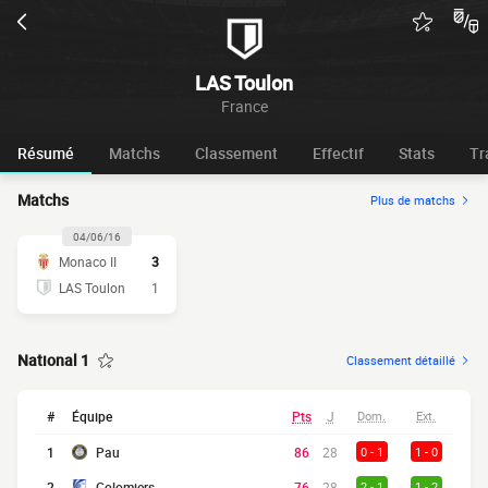
LAS Toulon
France
Résumé
Matchs
Classement
Effectif
Stats
Tr
Matchs
Plus de matchs
04/06/16
Monaco II
3
LAS Toulon
1
National 1
Classement détaillé
#
Équipe
Pts
J
Dom.
Ext.
1
Pau
86
28
0 - 1
1 - 0
2
Colomiers
76
28
2 - 1
1 - 2