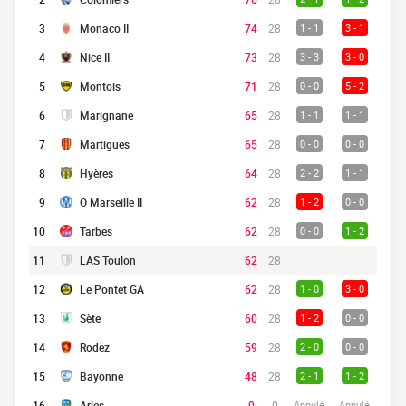
3
Monaco II
74
28
1 - 1
3 - 1
4
Nice II
73
28
3 - 3
3 - 0
5
Montois
71
28
0 - 0
5 - 2
6
Marignane
65
28
1 - 1
1 - 1
7
Martigues
65
28
0 - 0
0 - 0
8
Hyères
64
28
2 - 2
1 - 1
9
O Marseille II
62
28
1 - 2
0 - 0
10
Tarbes
62
28
0 - 0
1 - 2
11
LAS Toulon
62
28
12
Le Pontet GA
62
28
1 - 0
3 - 0
13
Sète
60
28
1 - 2
0 - 0
14
Rodez
59
28
2 - 0
0 - 0
15
Bayonne
48
28
2 - 1
1 - 2
16
Arles
0
0
Annulé
Annulé