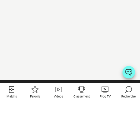
Matchs
Favoris
Vidéos
Classement
Prog TV
Recherche
Liens utiles
Clubs à la une
Tous les matchs
PSG
Matchs en live
Bayern Munich
Derniers résultats
Real Madrid
Matchs à venir
Inter