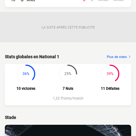
LA SUITE APRÈS CETTE PUBLICITÉ
Stats globales en National 1
Plus de stats
36%
25%
39%
10 victoires
7 Nuls
11 Défaites
1,32 Points/match
Stade