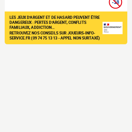
LES JEUX D'ARGENT ET DE HASARD PEUVENT ÊTRE
DANGEREUX : PERTES D'ARGENT, CONFLITS
FAMILIAUX, ADDICTION…
RETROUVEZ NOS CONSEILS SUR JOUEURS-INFO-
SERVICE.FR (09 74 75 13 13 - APPEL NON SURTAXÉ)