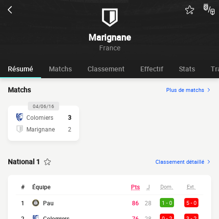
Marignane
France
Résumé
Matchs
Classement
Effectif
Stats
Tr
Matchs
Plus de matchs
04/06/16
Colomiers
3
Marignane
2
National 1
Classement détaillé
#
Équipe
Pts
J
Dom.
Ext.
1
Pau
86
28
1 - 0
5 - 0
2
Colomiers
76
28
0 - 2
3 - 2