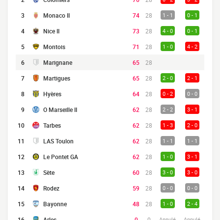
3
Monaco II
74
28
1 - 1
0 - 1
4
Nice II
73
28
4 - 0
0 - 1
5
Montois
71
28
1 - 0
4 - 2
6
Marignane
65
28
7
Martigues
65
28
2 - 0
2 - 1
8
Hyères
64
28
0 - 2
0 - 0
9
O Marseille II
62
28
2 - 2
3 - 1
10
Tarbes
62
28
1 - 3
2 - 0
11
LAS Toulon
62
28
1 - 1
1 - 1
12
Le Pontet GA
62
28
1 - 0
3 - 1
13
Sète
60
28
3 - 0
3 - 0
14
Rodez
59
28
0 - 0
0 - 0
15
Bayonne
48
28
1 - 0
2 - 4
16
Arles
0
0
Annulé
Annulé