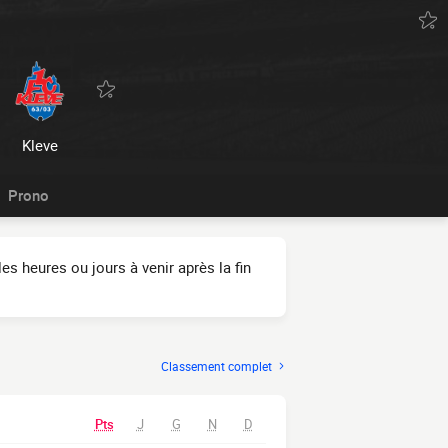
Kleve
Prono
es heures ou jours à venir après la fin
Classement complet
Pts
J
G
N
D