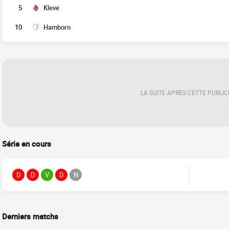
5
Kleve
10
Hamborn
LA SUITE APRÈS CETTE PUBLIC
Série en cours
D
D
V
D
N
Derniers matchs