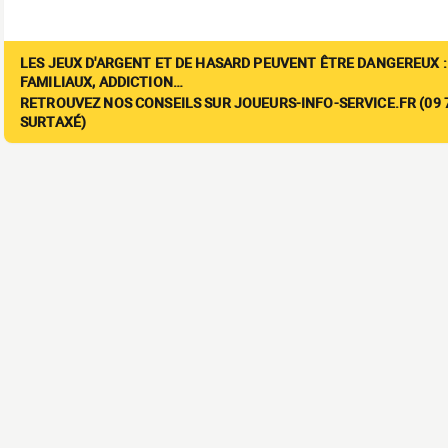
LES JEUX D'ARGENT ET DE HASARD PEUVENT ÊTRE DANGEREUX :
FAMILIAUX, ADDICTION…
RETROUVEZ NOS CONSEILS SUR JOUEURS-INFO-SERVICE.FR (09 7
SURTAXÉ)