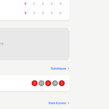
0
0
0
0
0
0
0
0
0
0
ITÉ
Statistiques
D
N
D
N
D
Stats & prono