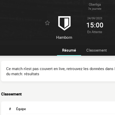
Oberliga
7e journée
24/09/2023
15:00
En Attente
Hamborn
Résumé
Classement
Ce match n'est pas couvert en live, retrouvez les données dans l
du match: résultats
Classement
#
Équipe