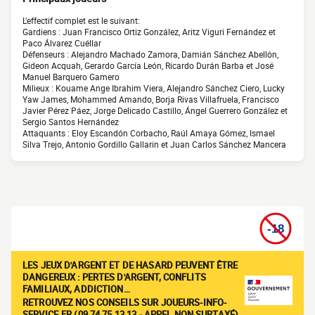
L'effectif complet est le suivant:
Gardiens : Juan Francisco Ortiz González, Aritz Viguri Fernández et
Paco Álvarez Cuéllar
Défenseurs : Alejandro Machado Zamora, Damián Sánchez Abellón,
Gideon Acquah, Gerardo García León, Ricardo Durán Barba et José
Manuel Barquero Gamero
Milieux : Kouame Ange Ibrahim Viera, Alejandro Sánchez Ciero, Lucky
Yaw James, Mohammed Amando, Borja Rivas Villafruela, Francisco
Javier Pérez Páez, Jorge Delicado Castillo, Ángel Guerrero González et
Sergio Santos Hernández
Attaquants : Eloy Escandón Corbacho, Raúl Amaya Gómez, Ismael
Silva Trejo, Antonio Gordillo Gallarin et Juan Carlos Sánchez Mancera
LES JEUX D'ARGENT ET DE HASARD PEUVENT ÊTRE
DANGEREUX : PERTES D'ARGENT, CONFLITS
FAMILIAUX, ADDICTION…
RETROUVEZ NOS CONSEILS SUR JOUEURS-INFO-
SERVICE.FR (09 74 75 13 13 - APPEL NON SURTAXÉ)