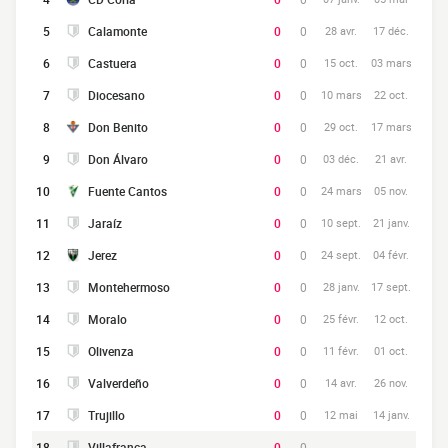
5
Calamonte
0
0
28 avr.
17 déc.
6
Castuera
0
0
15 oct.
03 mars
7
Diocesano
0
0
10 mars
22 oct.
8
Don Benito
0
0
29 oct.
17 mars
9
Don Álvaro
0
0
03 déc.
21 avr.
10
Fuente Cantos
0
0
24 mars
05 nov.
11
Jaraíz
0
0
10 sept.
21 janv.
12
Jerez
0
0
24 sept.
04 févr.
13
Montehermoso
0
0
28 janv.
17 sept.
14
Moralo
0
0
25 févr.
12 oct.
15
Olivenza
0
0
11 févr.
01 oct.
16
Valverdeño
0
0
14 avr.
26 nov.
17
Trujillo
0
0
12 mai
14 janv.
18
Villafranca
0
0