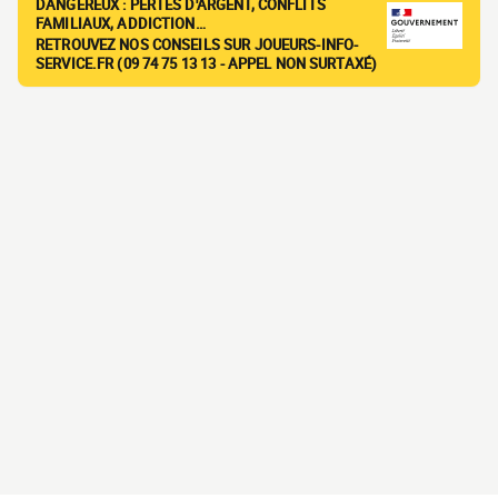
DANGEREUX : PERTES D'ARGENT, CONFLITS
FAMILIAUX, ADDICTION…
RETROUVEZ NOS CONSEILS SUR JOUEURS-INFO-
SERVICE.FR (09 74 75 13 13 - APPEL NON SURTAXÉ)