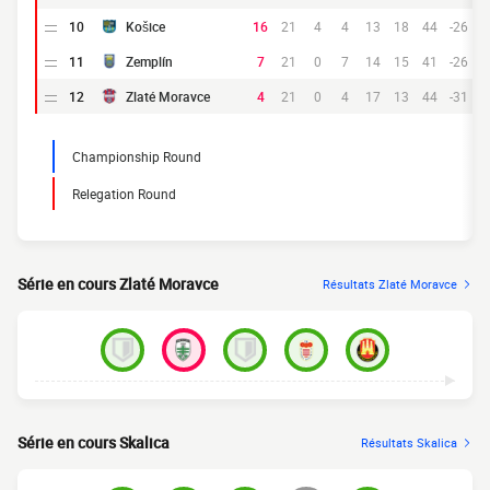
10
Košice
16
21
4
4
13
18
44
-26
11
Zemplín
7
21
0
7
14
15
41
-26
12
Zlaté Moravce
4
21
0
4
17
13
44
-31
Championship Round
Relegation Round
Série en cours Zlaté Moravce
Résultats Zlaté Moravce
Série en cours Skalica
Résultats Skalica