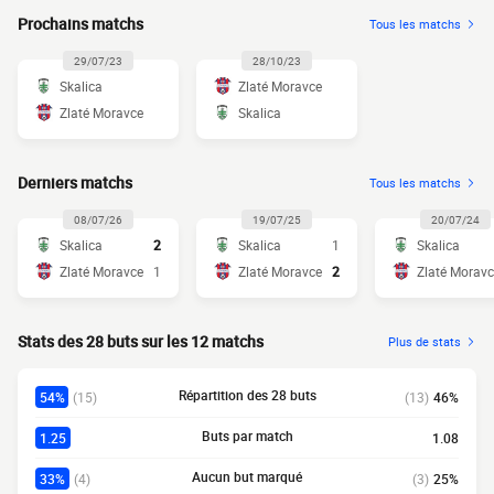
Prochains matchs
Tous les matchs
29/07/23
28/10/23
Skalica
Zlaté Moravce
Zlaté Moravce
Skalica
Derniers matchs
Tous les matchs
08/07/26
19/07/25
20/07/24
Skalica
2
Skalica
1
Skalica
Zlaté Moravce
1
Zlaté Moravce
2
Zlaté Morav
Stats des 28 buts sur les 12 matchs
Plus de stats
Répartition des 28 buts
54%
(15)
(13)
46%
Buts par match
1.25
1.08
Aucun but marqué
33%
(4)
(3)
25%