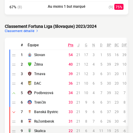
Au moins 1 but marqué
67%
(8)
(9)
75%
Classement Fortuna Liga (Slovaquie) 2023/2024
Classement détaillé
#
Équipe
Pts
J
G
N
D
BP
BC
DIF
1
Slovan
54
21
17
3
1
55
16
39
2
Žilina
40
21
12
4
5
39
29
10
3
Trnava
39
21
12
3
6
31
20
11
4
DAC
36
21
10
6
5
30
20
10
5
Podbrezová
34
21
10
4
7
39
32
7
6
Trenčín
33
21
9
6
6
31
23
8
7
Banská Bystric
33
21
9
6
6
37
29
8
8
Ružomberok
31
21
8
7
6
26
30
-4
9
Skalica
22
21
6
4
11
19
25
-6