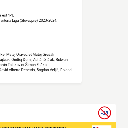
 est 1-1.
ortuna Liga (Slovaquie) 2023/2024.
elke, Matej Oravec et Matej Grešák
Lajčiak, Ondřej Deml, Adrián Slávik, Ridwan
artin Talakov et Šimon Faško
David Alberto Depetris, Bogdan Veljić, Roland