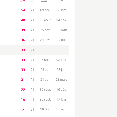
Pts
J
54
21
09 déc.
02 sept.
40
21
06 août
04 nov.
39
21
25 nov.
19 août
36
21
24 févr.
07 oct.
34
21
33
21
26 août
02 déc.
33
21
28 oct.
28 juil.
31
21
21 oct.
02 mars
22
21
16 sept.
16 déc.
16
21
30 sept.
17 févr.
7
21
10 févr.
23 sept.