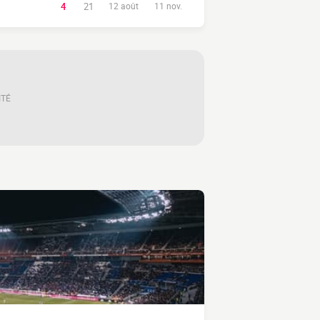
4
21
12 août
11 nov.
ITÉ