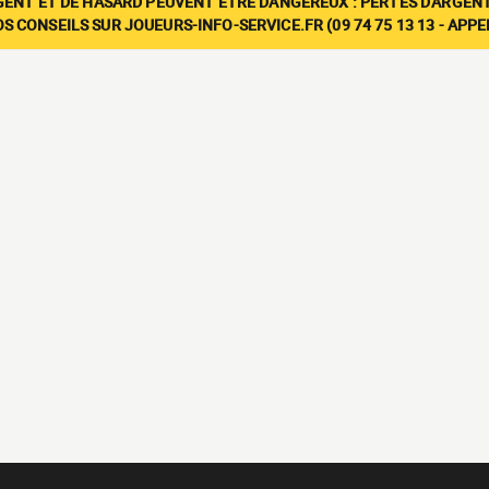
GENT ET DE HASARD PEUVENT ÊTRE DANGEREUX : PERTES D'ARGENT
 CONSEILS SUR JOUEURS-INFO-SERVICE.FR (09 74 75 13 13 - APP