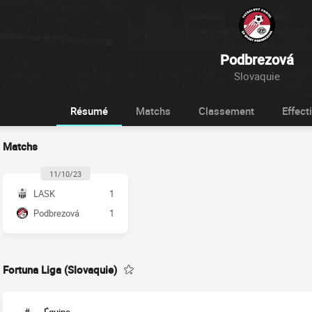
Podbrezová
Slovaquie
Résumé
Matchs
Classement
Effecti
Matchs
11/10/23
LASK
1
Podbrezová
1
Fortuna Liga (Slovaquie)