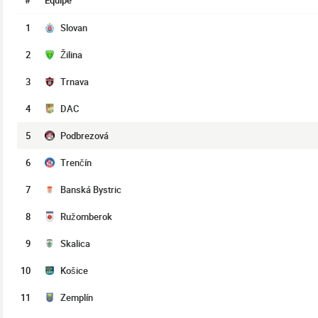
#
Équipe
1
Slovan
2
Žilina
3
Trnava
4
DAC
5
Podbrezová
6
Trenčín
7
Banská Bystric
8
Ružomberok
9
Skalica
10
Košice
11
Zemplín