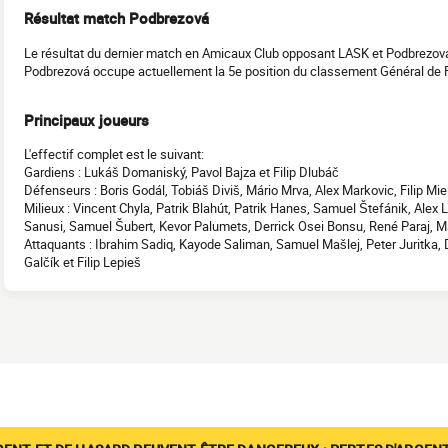
Résultat match Podbrezová
Le résultat du dernier match en Amicaux Club opposant LASK et Podbrezová
Podbrezová occupe actuellement la 5e position du classement Général de F
Principaux joueurs
L'effectif complet est le suivant:
Gardiens : Lukáš Domaniský, Pavol Bajza et Filip Dlubáč
Défenseurs : Boris Godál, Tobiáš Diviš, Mário Mrva, Alex Markovic, Filip Mi
Milieux : Vincent Chyla, Patrik Blahút, Patrik Hanes, Samuel Štefánik, Alex 
Sanusi, Samuel Šubert, Kevor Palumets, Derrick Osei Bonsu, René Paraj, M
Attaquants : Ibrahim Sadiq, Kayode Saliman, Samuel Mašlej, Peter Juritka, 
Galčík et Filip Lepieš