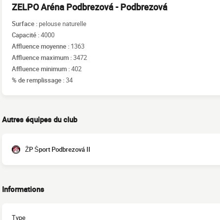
ZELPO Aréna Podbrezová - Podbrezová
Surface :
pelouse naturelle
Capacité :
4000
Affluence moyenne :
1363
Affluence maximum :
3472
Affluence minimum :
402
% de remplissage :
34
Autres équipes du club
ŽP Šport Podbrezová II
Informations
Type