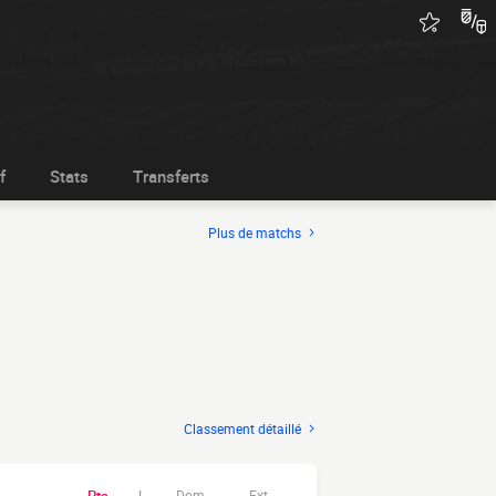
f
Stats
Transferts
Plus de matchs
Classement détaillé
Dom.
Ext.