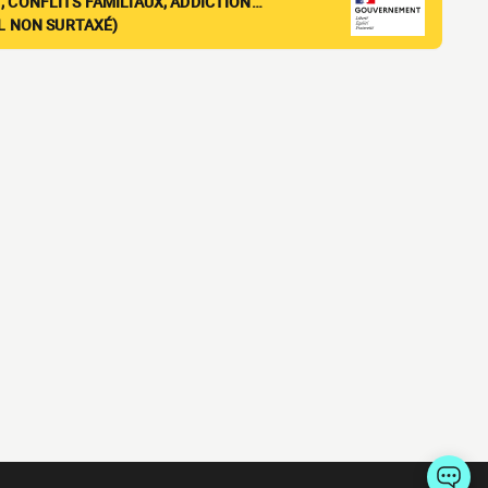
, CONFLITS FAMILIAUX, ADDICTION…
EL NON SURTAXÉ)