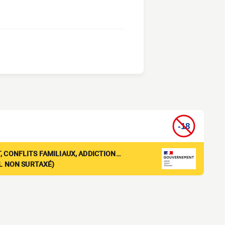
, CONFLITS FAMILIAUX, ADDICTION…
EL NON SURTAXÉ)