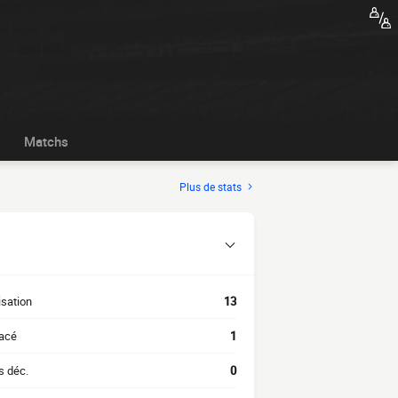
Matchs
Plus de stats
isation
13
acé
1
s déc.
0