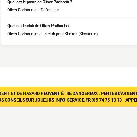
Quel est le poste de Oliver Podhorín ?
Oliver Podhorín est Défenseur.
Quel est le club de Oliver Podhorín ?
Oliver Podhorín joue en club pour Skalica (Slovaquie).
GENT ET DE HASARD PEUVENT ÊTRE DANGEREUX : PERTES D'ARGENT
 CONSEILS SUR JOUEURS-INFO-SERVICE.FR (09 74 75 13 13 - APP