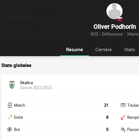
Oliver Podhorín
#20 - Défenseur - 34ans
Résumé
Carrière
Stats
Stats globales
Skalica
Saison 2022/2023
Match
21
Titular
Entré
8
Rempl
But
0
Passe