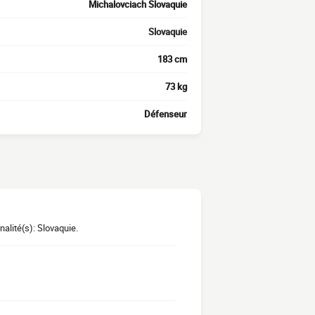
Michalovciach Slovaquie
Slovaquie
183 cm
73 kg
Défenseur
alité(s): Slovaquie.