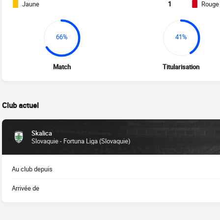
Jaune
1
Rouge
66%
41%
Match
Titularisation
Club actuel
Skalica
Slovaquie - Fortuna Liga (Slovaquie)
Au club depuis
Arrivée de