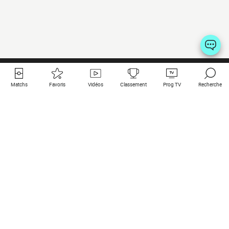
Matchs
Favoris
Vidéos
Classement
Prog TV
Recherche
Liens utiles
Clubs à la une
Tous les matchs
PSG
Matchs en live
Bayern Munich
Derniers résultats
Real Madrid
Matchs à venir
Inter
Match en streaming
Juventus
Contact
Manchester City
Mentions légales
Manchester United
Les amis de Foot Direct
Liverpool
Les guides de Foot Direct