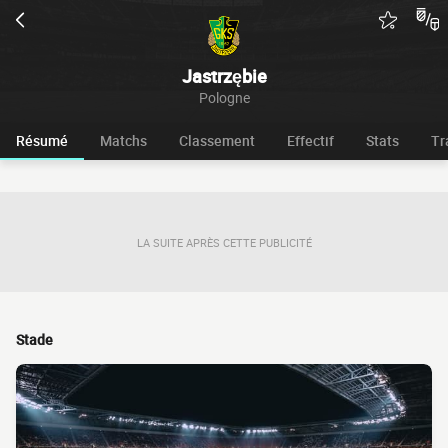
Jastrzębie
Pologne
Résumé
Matchs
Classement
Effectif
Stats
Tr
LA SUITE APRÈS CETTE PUBLICITÉ
Stade