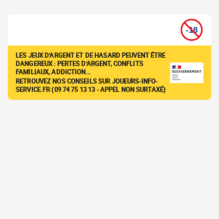
LES JEUX D'ARGENT ET DE HASARD PEUVENT ÊTRE
DANGEREUX : PERTES D'ARGENT, CONFLITS
FAMILIAUX, ADDICTION…
RETROUVEZ NOS CONSEILS SUR JOUEURS-INFO-
SERVICE.FR (09 74 75 13 13 - APPEL NON SURTAXÉ)