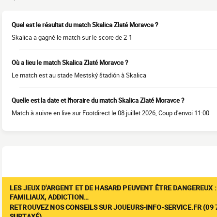
Quel est le résultat du match Skalica Zlaté Moravce ?
Skalica a gagné le match sur le score de 2-1
Où a lieu le match Skalica Zlaté Moravce ?
Le match est au stade Mestský štadión à Skalica
Quelle est la date et l'horaire du match Skalica Zlaté Moravce ?
Match à suivre en live sur Footdirect le 08 juillet 2026, Coup d'envoi 11:00
LES JEUX D'ARGENT ET DE HASARD PEUVENT ÊTRE DANGEREUX :
FAMILIAUX, ADDICTION…
RETROUVEZ NOS CONSEILS SUR JOUEURS-INFO-SERVICE.FR (09 7
SURTAXÉ)