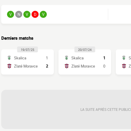
V
N
V
D
V
Derniers matchs
19/07/25
20/07/24
Skalica
1
Skalica
1
S
Zlaté Moravce
2
Zlaté Moravce
0
Z
LA SUITE APRÈS CETTE PUBLIC