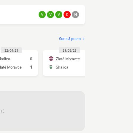
V
V
V
D
N
Stats & prono
22/04/23
31/03/23
08/10/2
kalica
0
Zlaté Moravce
0
Skalica
laté Moravce
1
Skalica
0
Zlaté Mora
ITÉ