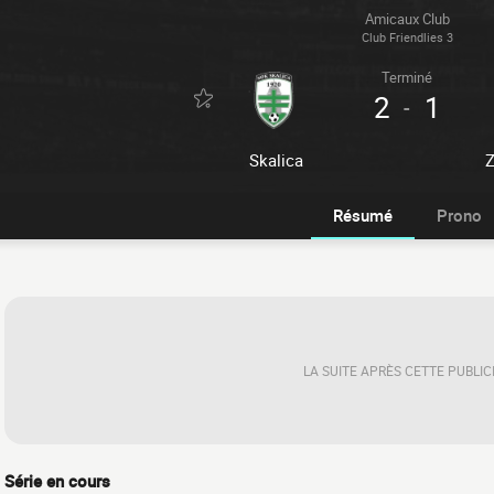
Amicaux Club
Club Friendlies 3
Terminé
2
1
-
Skalica
Z
Résumé
Prono
LA SUITE APRÈS CETTE PUBLIC
Série en cours