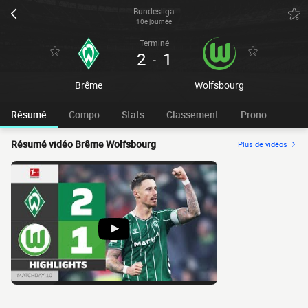
Bundesliga
10e journée
Terminé
2
1
-
Brême
Wolfsbourg
Résumé
Compo
Stats
Classement
Prono
Résumé vidéo Brême Wolfsbourg
Plus de vidéos