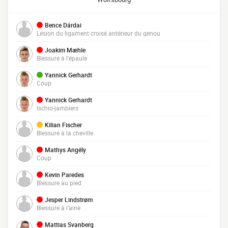
Bence Dárdai
Lésion du ligament croisé antérieur du genou
Joakim Mæhle
Blessure à l'épaule
Yannick Gerhardt
Coup
Yannick Gerhardt
Ischio-jambiers
Kilian Fischer
Blessure à la cheville
Mathys Angély
Coup
Kevin Paredes
Blessure au pied
Jesper Lindstrøm
Blessure à l'aine
Mattias Svanberg