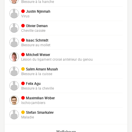
Blessure à la hanche
Justin Njinmah
Virus
Olivier Deman
Cheville cassée
Isaac Schmidt
Blessure au mollet
Mitchell Weiser
Lésion du ligament croisé antérieur du genou
Salim Amani Musah
Blessure à la cuisse
Felix Agu
Blessure à la cheville
Maximilian Wöber
Ischio-jambiers
Stefan Smarkalev
Maladie
Wolfsbourg