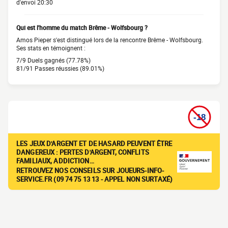
d'envoi 20:30
Qui est l'homme du match Brême - Wolfsbourg ?
Amos Pieper s'est distingué lors de la rencontre Brême - Wolfsbourg.
Ses stats en témoignent :
7/9 Duels gagnés (77.78%)
81/91 Passes réussies (89.01%)
LES JEUX D'ARGENT ET DE HASARD PEUVENT ÊTRE
DANGEREUX : PERTES D'ARGENT, CONFLITS
FAMILIAUX, ADDICTION…
RETROUVEZ NOS CONSEILS SUR JOUEURS-INFO-
SERVICE.FR (09 74 75 13 13 - APPEL NON SURTAXÉ)