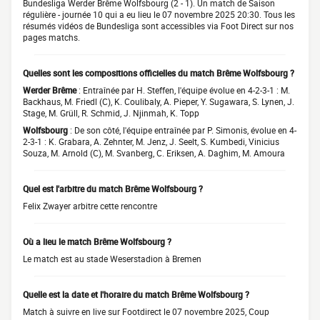
Bundesliga Werder Brême Wolfsbourg (2 - 1). Un match de Saison
régulière - journée 10 qui a eu lieu le 07 novembre 2025 20:30. Tous les
résumés vidéos de Bundesliga sont accessibles via Foot Direct sur nos
pages matchs.
Quelles sont les compositions officielles du match Brême Wolfsbourg ?
Werder Brême
: Entraînée par H. Steffen, l'équipe évolue en 4-2-3-1 : M.
Backhaus, M. Friedl (C), K. Coulibaly, A. Pieper, Y. Sugawara, S. Lynen, J.
Stage, M. Grüll, R. Schmid, J. Njinmah, K. Topp
Wolfsbourg
: De son côté, l'équipe entraînée par P. Simonis, évolue en 4-
2-3-1 : K. Grabara, A. Zehnter, M. Jenz, J. Seelt, S. Kumbedi, Vinicius
Souza, M. Arnold (C), M. Svanberg, C. Eriksen, A. Daghim, M. Amoura
Quel est l'arbitre du match Brême Wolfsbourg ?
Felix Zwayer arbitre cette rencontre
Où a lieu le match Brême Wolfsbourg ?
Le match est au stade Weserstadion à Bremen
Quelle est la date et l'horaire du match Brême Wolfsbourg ?
Match à suivre en live sur Footdirect le 07 novembre 2025, Coup