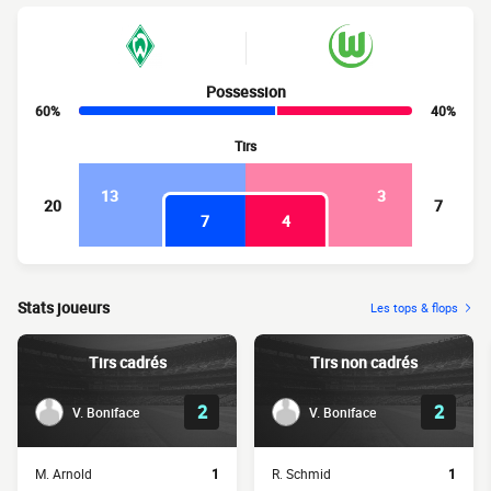
Possession
60%
40%
Tirs
13
3
20
7
7
4
Stats joueurs
Les tops & flops
Tirs cadrés
Tirs non cadrés
2
2
V. Boniface
V. Boniface
M. Arnold
1
R. Schmid
1