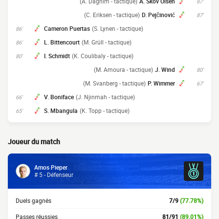
(A. Daghim - tactique)
A. Skov Olsen
87'
(C. Eriksen - tactique)
D. Pejčinović
87'
Cameron Puertas
(S. Lynen - tactique)
86'
L. Bittencourt
(M. Grüll - tactique)
86'
I. Schmidt
(K. Coulibaly - tactique)
80'
(M. Amoura - tactique)
J. Wind
80'
(M. Svanberg - tactique)
P. Wimmer
67'
V. Boniface
(J. Njinmah - tactique)
66'
S. Mbangula
(K. Topp - tactique)
65'
Joueur du match
Amos Pieper
# 5 - Défenseur
Duels gagnés
7/9
(77.78%)
Passes réussies
81/91
(89.01%)