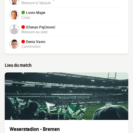
Blessure à l'épaule
Lovro Majer
Coup
Dženan Pejčinović
Blessure au pied
Denis Vavro
Commotion
Lieu du match
Weserstadion - Bremen