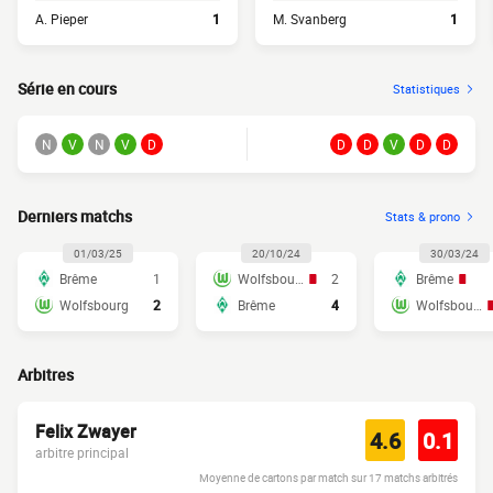
A. Pieper
1
M. Svanberg
1
Série en cours
Statistiques
N
V
N
V
D
D
D
V
D
D
Derniers matchs
Stats & prono
01/03/25
20/10/24
30/03/24
Brême
1
Wolfsbourg
2
Brême
Wolfsbourg
2
Brême
4
Wolfsbourg
Arbitres
Felix Zwayer
4.6
0.1
arbitre principal
Moyenne de cartons par match sur 17 matchs arbitrés