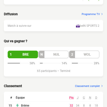
Diffusion
Programme TV
Match à suivre sur
beIN SPORTS 2
Qui va gagner ?
1
BRE
N
NUL
2
WOL
58%
14%
28%
65 participants
–
Terminé
Classement
Classement complet
#
Équipe
Pts
J
G
N
D
15
Brême
32
34
8
8
18