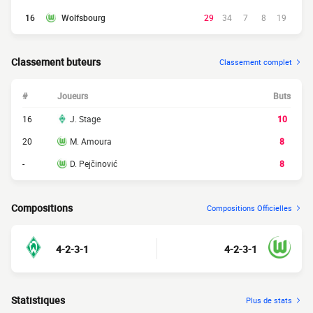
16
Wolfsbourg
29
34
7
8
19
Classement buteurs
Classement complet
#
Joueurs
Buts
16
J. Stage
10
20
M. Amoura
8
-
D. Pejčinović
8
Compositions
Compositions Officielles
4-2-3-1
4-2-3-1
Statistiques
Plus de stats