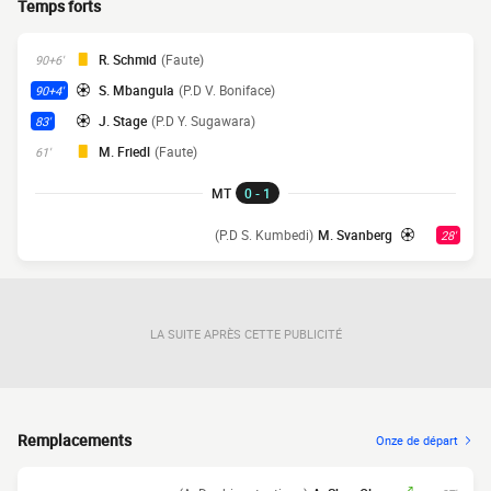
Temps forts
R. Schmid
(Faute)
90+6'
S. Mbangula
(P.D V. Boniface)
90+4'
J. Stage
(P.D Y. Sugawara)
83'
M. Friedl
(Faute)
61'
MT
0 - 1
(P.D S. Kumbedi)
M. Svanberg
28'
LA SUITE APRÈS CETTE PUBLICITÉ
Remplacements
Onze de départ