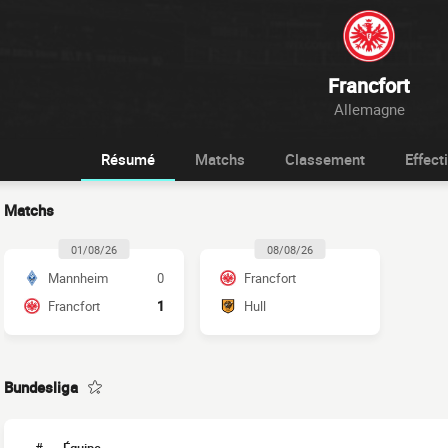
Francfort
Allemagne
Résumé
Matchs
Classement
Effecti
Matchs
01/08/26
08/08/26
Mannheim
0
Francfort
Francfort
1
Hull
Bundesliga