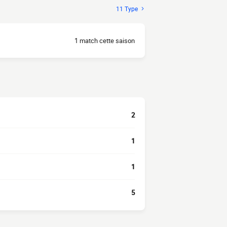
11 Type
1 match cette saison
2
1
1
5