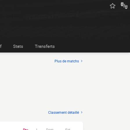
f
Stats
Transferts
Plus de matchs
Classement détaillé
Dom.
Ext.