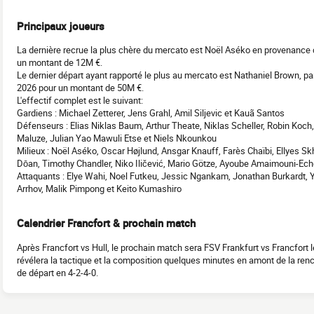
Principaux joueurs
La dernière recrue la plus chère du mercato est Noël Aséko en provenance 
un montant de 12M €.
Le dernier départ ayant rapporté le plus au mercato est Nathaniel Brown, par
2026 pour un montant de 50M €.
L'effectif complet est le suivant:
Gardiens : Michael Zetterer, Jens Grahl, Amil Siljevic et Kauã Santos
Défenseurs : Elias Niklas Baum, Arthur Theate, Niklas Scheller, Robin Koch
Maluze, Julian Yao Mawuli Etse et Niels Nkounkou
Milieux : Noël Aséko, Oscar Højlund, Ansgar Knauff, Farès Chaïbi, Ellyes S
Dōan, Timothy Chandler, Niko Iličević, Mario Götze, Ayoube Amaimouni-Ech
Attaquants : Elye Wahi, Noel Futkeu, Jessic Ngankam, Jonathan Burkardt, 
Arrhov, Malik Pimpong et Keito Kumashiro
Calendrier Francfort & prochain match
Après Francfort vs Hull, le prochain match sera FSV Frankfurt vs Francfort l
révélera la tactique et la composition quelques minutes en amont de la renc
de départ en 4-2-4-0.