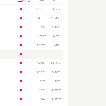
Pts
J
0
0
06 sept.
30 janv.
0
0
24 avr.
19 déc.
0
0
16 janv.
22 mai
0
0
03 mars
24 oct.
0
0
17 avr.
12 déc.
0
0
0
0
15 mai
13 janv.
0
0
17 oct.
27 févr.
0
0
19 sept.
13 févr.
0
0
31 oct.
06 mars
0
0
21 nov.
20 mars