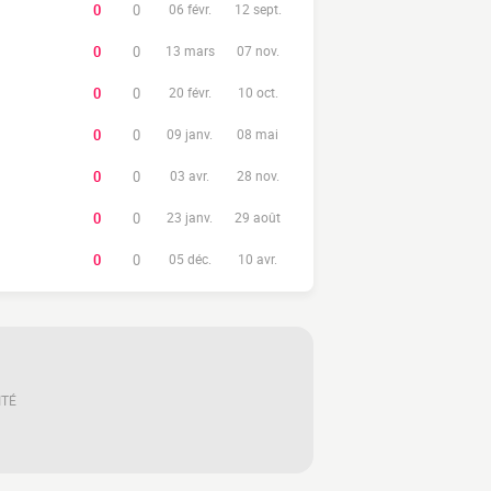
0
0
06 févr.
12 sept.
0
0
13 mars
07 nov.
0
0
20 févr.
10 oct.
0
0
09 janv.
08 mai
0
0
03 avr.
28 nov.
0
0
23 janv.
29 août
0
0
05 déc.
10 avr.
ITÉ