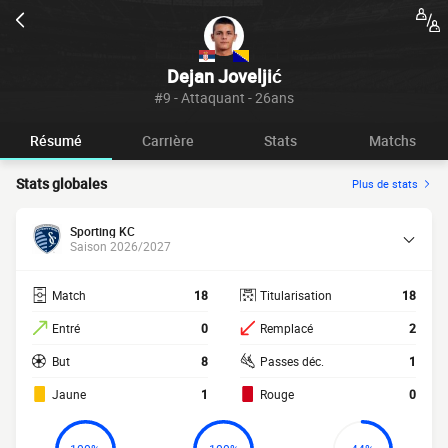
Dejan Joveljić
#9 - Attaquant - 26ans
Résumé
Carrière
Stats
Matchs
Stats globales
Plus de stats
Sporting KC
Saison 2026/2027
Match
18
Titularisation
18
Entré
0
Remplacé
2
But
8
Passes déc.
1
Jaune
1
Rouge
0