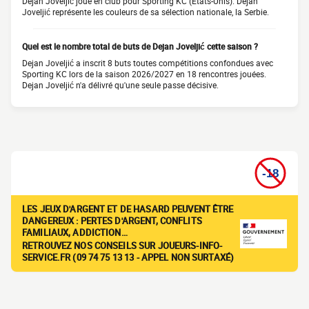
Dejan Joveljić joue en club pour Sporting KC (États-Unis). Dejan
Joveljić représente les couleurs de sa sélection nationale, la Serbie.
Quel est le nombre total de buts de Dejan Joveljić cette saison ?
Dejan Joveljić a inscrit 8 buts toutes compétitions confondues avec
Sporting KC lors de la saison 2026/2027 en 18 rencontres jouées.
Dejan Joveljić n'a délivré qu'une seule passe décisive.
LES JEUX D'ARGENT ET DE HASARD PEUVENT ÊTRE
DANGEREUX : PERTES D'ARGENT, CONFLITS
FAMILIAUX, ADDICTION…
RETROUVEZ NOS CONSEILS SUR JOUEURS-INFO-
SERVICE.FR (09 74 75 13 13 - APPEL NON SURTAXÉ)