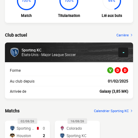
100%
100%
44%
Match
Titularisation
Lié aux buts
Club actuel
Carrière
Sporting KC
-
États-Unis - Major League Soccer
Forme
V
D
D
Au club depuis
01/02/2025
Arrivée de
Galaxy (3,85 M€)
Matchs
Calendrier Sporting KC
02/08/26
16/08/26
Sporting KC
0
Colorado
Houston
2
Sporting KC