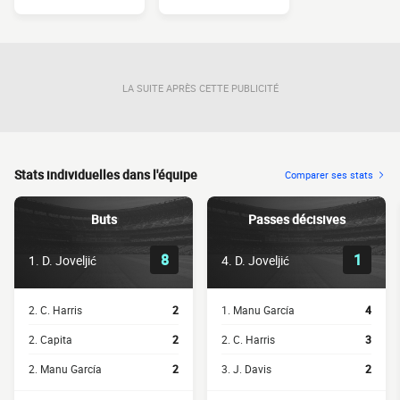
LA SUITE APRÈS CETTE PUBLICITÉ
Stats individuelles dans l'équipe
Comparer ses stats
Buts
Passes décisives
8
1
1. D. Joveljić
4. D. Joveljić
2. C. Harris
2
1. Manu García
4
2. Capita
2
2. C. Harris
3
2. Manu García
2
3. J. Davis
2