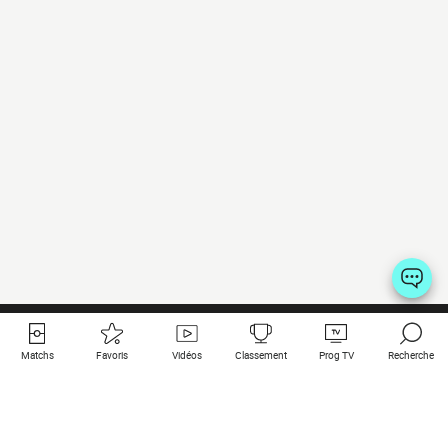
Matchs
Favoris
Vidéos
Classement
Prog TV
Recherche
Liens utiles
Clubs à la une
Tous les matchs
PSG
Matchs en live
Bayern Munich