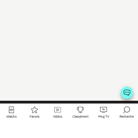
Matchs
Favoris
Vidéos
Classement
Prog TV
Recherche
Liens utiles
Clubs à la une
Tous les matchs
PSG