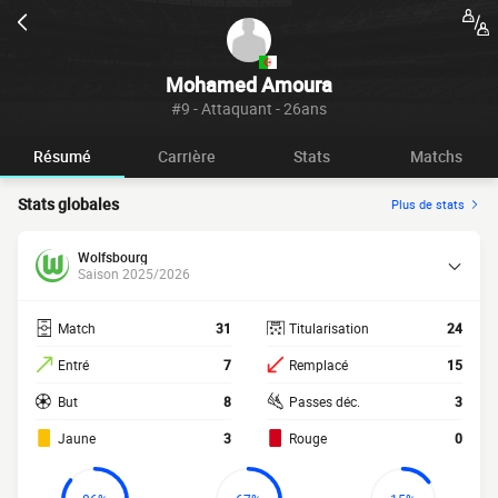
Mohamed Amoura
#9 - Attaquant - 26ans
Résumé
Carrière
Stats
Matchs
Stats globales
Plus de stats
Wolfsbourg
Saison 2025/2026
Match
31
Titularisation
24
Entré
7
Remplacé
15
But
8
Passes déc.
3
Jaune
3
Rouge
0