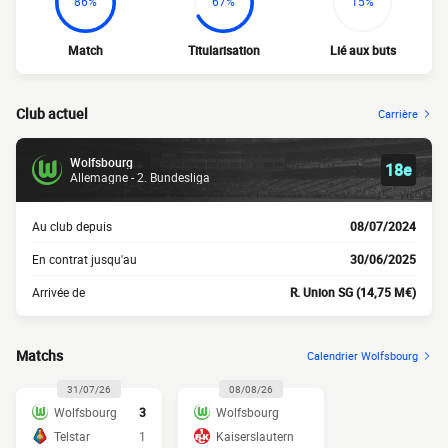
86%
67%
15%
Match
Titularisation
Lié aux buts
Club actuel
Carrière
Wolfsbourg
18e
Allemagne - 2. Bundesliga
Au club depuis
08/07/2024
En contrat jusqu'au
30/06/2025
Arrivée de
R. Union SG (14,75 M€)
Matchs
Calendrier Wolfsbourg
31/07/26
08/08/26
Wolfsbourg
3
Wolfsbourg
Telstar
1
Kaiserslautern