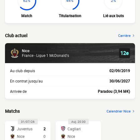
62%
44%
2%
Match
Titularisation
Lié aux buts
Club actuel
Carrière
Nice
12e
France - Ligue 1 McDonald's
Au club depuis
02/09/2019
En contrat jusqu'au
30/06/2027
Arrivée de
Paradou (3,94 M€)
Matchs
Calendrier Nice
31/07/26
Auj. 20:30
Juventus
2
Cagliari
Nice
0
Nice