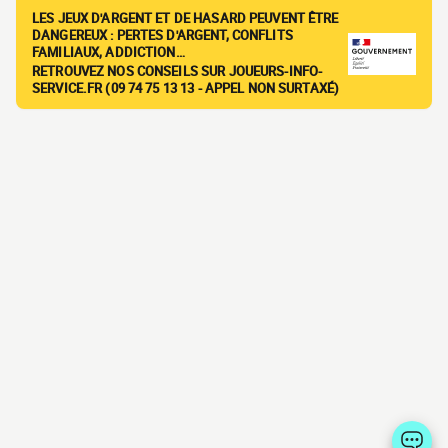
LES JEUX D'ARGENT ET DE HASARD PEUVENT ÊTRE
DANGEREUX : PERTES D'ARGENT, CONFLITS
FAMILIAUX, ADDICTION…
RETROUVEZ NOS CONSEILS SUR JOUEURS-INFO-
SERVICE.FR (09 74 75 13 13 - APPEL NON SURTAXÉ)