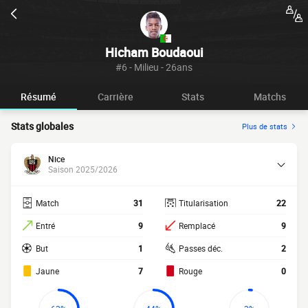
Hicham Boudaoui
#6 - Milieu - 26ans
Résumé
Carrière
Stats
Matchs
Stats globales
Plus de stats
Nice
Saison 2025/2026
Match
31
Titularisation
22
Entré
9
Remplacé
9
But
1
Passes déc.
2
Jaune
7
Rouge
0