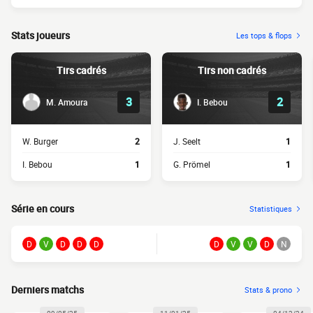
Stats joueurs
Les tops & flops
Tirs cadrés
Tirs non cadrés
3
2
M. Amoura
I. Bebou
W. Burger
2
J. Seelt
1
I. Bebou
1
G. Prömel
1
Série en cours
Statistiques
D
V
D
D
D
D
V
V
D
N
Derniers matchs
Stats & prono