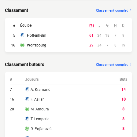
Classement
Classement complet
#
Équipe
Pts
J
G
N
D
5
Hoffenheim
61
34
18
7
9
16
Wolfsbourg
29
34
7
8
19
Classement buteurs
Classement complet
#
Joueurs
Buts
7
A. Kramarić
14
16
F. Asllani
10
20
M. Amoura
8
-
T. Lemperle
8
-
D. Pejčinović
8