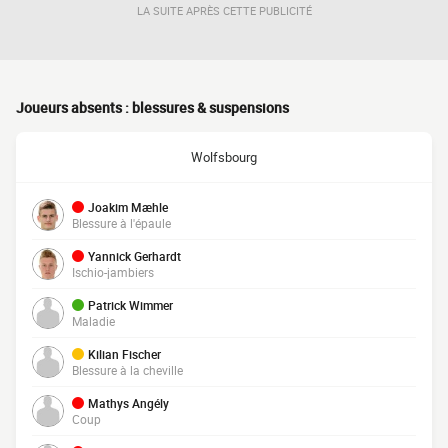
LA SUITE APRÈS CETTE PUBLICITÉ
Joueurs absents : blessures & suspensions
Wolfsbourg
Joakim Mæhle
Blessure à l'épaule
Yannick Gerhardt
Ischio-jambiers
Patrick Wimmer
Maladie
Kilian Fischer
Blessure à la cheville
Mathys Angély
Coup