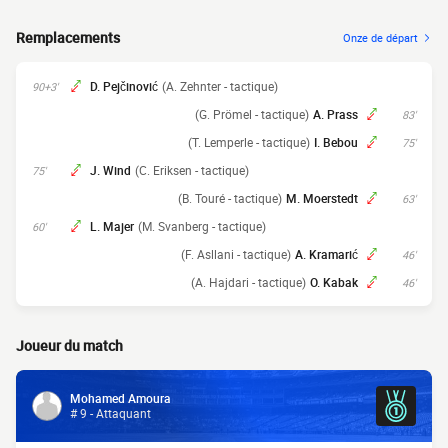
Remplacements
Onze de départ
D. Pejčinović
(A. Zehnter - tactique)
90+3'
(G. Prömel - tactique)
A. Prass
83'
(T. Lemperle - tactique)
I. Bebou
75'
J. Wind
(C. Eriksen - tactique)
75'
(B. Touré - tactique)
M. Moerstedt
63'
L. Majer
(M. Svanberg - tactique)
60'
(F. Asllani - tactique)
A. Kramarić
46'
(A. Hajdari - tactique)
O. Kabak
46'
Joueur du match
Mohamed Amoura
# 9 - Attaquant