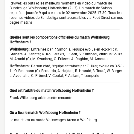
Revivez les buts et les meilleurs moments en vidéo du match de
Bundesliga Wolfsbourg Hoffenheim (2 - 3). Un match de Saison
régulière - journée 9 qui a eu lieu le 02 novembre 2025 17:30. Tous les
résumés vidéos de Bundesliga sont accessibles via Foot Direct sur nos
pages matchs.
Quelles sont les compositions officielles du match Wolfsbourg
Hoffenheim ?
Wolfsbourg
: Entraînée par P. Simonis, l'équipe évolue en 4-2-3-1 : K.
Grabara, A. Zehnter, K. Koulierakis, J. Seelt, S. Kumbedi, Vinicius Souza,
M. Arnold (C), M. Svanberg, C. Eriksen, A. Daghim, M. Amoura
Hoffenheim
: De son côté, l'équipe entraînée par C. Ilzer, évolue en 3-5-1-
1 : O. Baumann (C), Bernardo, A. Hajdari, R. Hranáč, B. Touré, W. Burger,
L. Avdullahu, G. Prömel, V. Coufal, F. Asllani, T. Lemperle
Quel est l'arbitre du match Wolfsbourg Hoffenheim ?
Frank Willenborg arbitre cette rencontre
Où a lieu le match Wolfsbourg Hoffenheim ?
Le match est au stade Volkswagen Arena à Wolfsburg