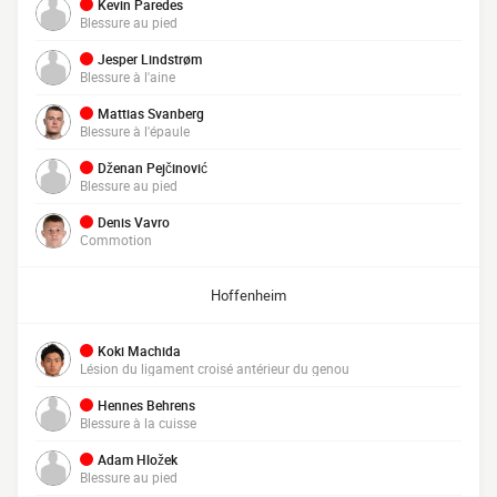
Kevin Paredes
Blessure au pied
Jesper Lindstrøm
Blessure à l'aine
Mattias Svanberg
Blessure à l'épaule
Dženan Pejčinović
Blessure au pied
Denis Vavro
Commotion
Hoffenheim
Koki Machida
Lésion du ligament croisé antérieur du genou
Hennes Behrens
Blessure à la cuisse
Adam Hložek
Blessure au pied