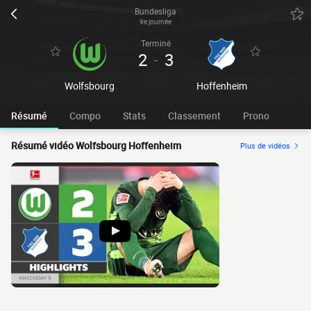
Bundesliga
9e journée
Terminé
2
3
-
Wolfsbourg
Hoffenheim
Résumé
Compo
Stats
Classement
Prono
Résumé vidéo Wolfsbourg Hoffenheim
Plus de vidéos