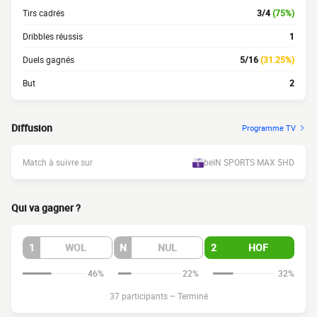
Tirs cadrés
3/4
(75%)
Dribbles réussis
1
Duels gagnés
5/16
(31.25%)
But
2
Diffusion
Programme TV
Match à suivre sur
beIN SPORTS MAX 5HD
Qui va gagner ?
1
WOL
N
NUL
2
HOF
46%
22%
32%
37 participants
–
Terminé