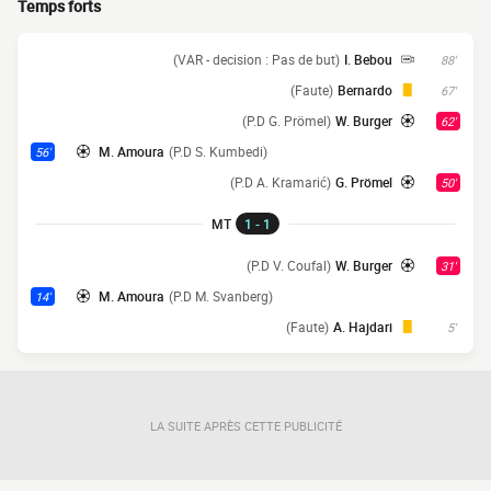
Temps forts
(VAR - decision : Pas de but)
I. Bebou
88'
(Faute)
Bernardo
67'
(P.D G. Prömel)
W. Burger
62'
M. Amoura
(P.D S. Kumbedi)
56'
(P.D A. Kramarić)
G. Prömel
50'
MT
1 - 1
(P.D V. Coufal)
W. Burger
31'
M. Amoura
(P.D M. Svanberg)
14'
(Faute)
A. Hajdari
5'
LA SUITE APRÈS CETTE PUBLICITÉ