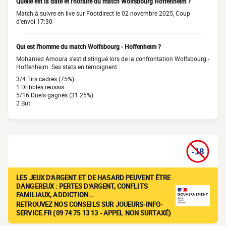
Quelle est la date et l'horaire du match Wolfsbourg Hoffenheim ?
Match à suivre en live sur Footdirect le 02 novembre 2025, Coup
d'envoi 17:30
Qui est l'homme du match Wolfsbourg - Hoffenheim ?
Mohamed Amoura s'est distingué lors de la confrontation Wolfsbourg -
Hoffenheim. Ses stats en témoignent :
3/4 Tirs cadrés (75%)
1 Dribbles réussis
5/16 Duels gagnés (31.25%)
2 But
LES JEUX D'ARGENT ET DE HASARD PEUVENT ÊTRE
DANGEREUX : PERTES D'ARGENT, CONFLITS
FAMILIAUX, ADDICTION…
RETROUVEZ NOS CONSEILS SUR JOUEURS-INFO-
SERVICE.FR (09 74 75 13 13 - APPEL NON SURTAXÉ)