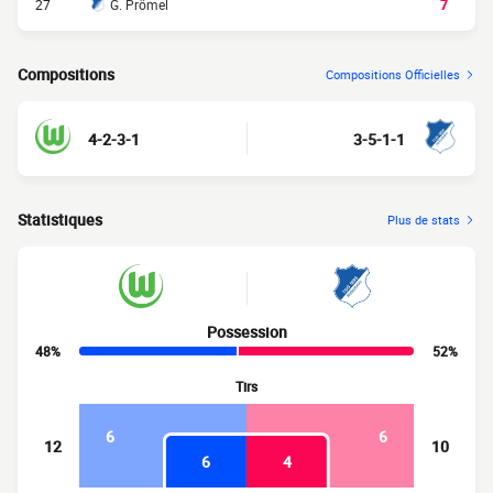
27
G. Prömel
7
Compositions
Compositions Officielles
4-2-3-1
3-5-1-1
Statistiques
Plus de stats
Possession
48%
52%
Tirs
6
6
12
10
6
4