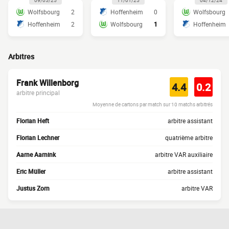
09/05/25
11/01/25
04/12/24
Wolfsbourg
2
Hoffenheim
0
Wolfsbourg
Hoffenheim
2
Wolfsbourg
1
Hoffenheim
Arbitres
Frank Willenborg
4.4
0.2
arbitre principal
Moyenne de cartons par match sur 10 matchs arbitrés
Florian Heft
arbitre assistant
Florian Lechner
quatrième arbitre
Aarne Aarnink
arbitre VAR auxiliaire
Eric Müller
arbitre assistant
Justus Zorn
arbitre VAR