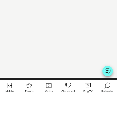
Matchs
Favoris
Vidéos
Classement
Prog TV
Recherche
Liens utiles
Clubs à la une
Tous les matchs
PSG
Matchs en live
Bayern Munich