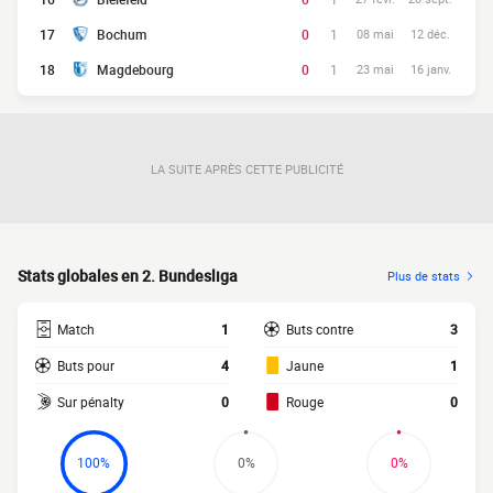
17
Bochum
0
1
08 mai
12 déc.
18
Magdebourg
0
1
23 mai
16 janv.
LA SUITE APRÈS CETTE PUBLICITÉ
Stats globales en 2. Bundesliga
Plus de stats
Match
1
Buts contre
3
Buts pour
4
Jaune
1
Sur pénalty
0
Rouge
0
100%
0%
0%