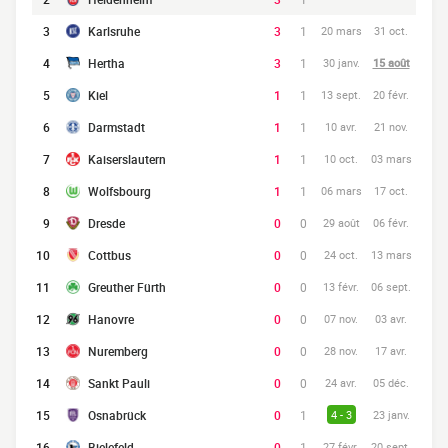
3
Karlsruhe
3
1
20 mars
31 oct.
4
Hertha
3
1
30 janv.
15 août
5
Kiel
1
1
13 sept.
20 févr.
6
Darmstadt
1
1
10 avr.
21 nov.
7
Kaiserslautern
1
1
10 oct.
03 mars
8
Wolfsbourg
1
1
06 mars
17 oct.
9
Dresde
0
0
29 août
06 févr.
10
Cottbus
0
0
24 oct.
13 mars
11
Greuther Fürth
0
0
13 févr.
06 sept.
12
Hanovre
0
0
07 nov.
03 avr.
13
Nuremberg
0
0
28 nov.
17 avr.
14
Sankt Pauli
0
0
24 avr.
05 déc.
15
Osnabrück
0
1
4 - 3
23 janv.
16
Bielefeld
0
1
27 févr.
20 sept.