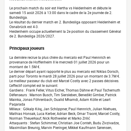
Le prochain match du soir est Hertha vs Heidenheim et débute le
samedi 15 août 2026 à 13:00 dans le cadre de la 2e journée de 2.
Bundesliga.
Le résultat du dernier match en 2. Bundesliga opposant Heidenheim et
Osnabrück est 4-3.
Heidenheim occupe actuellement la 2e position du classement Général
de 2. Bundesliga 2026/2027.
Principaux joueurs
La dernière recrue la plus chère du mercato est Paul Hennrich en
provenance de Hoffenheim II le mercredi 01 juillet 2026 pour un
montant de 1.5M €.
Le dernier départ ayant rapporté le plus au mercato est Niklas Dorsch,
parti pour Toronto le mardi 28 juillet 2026 pour un montant de 3.7M €.
Le meilleur passeur du club est Marcel Costly avec 2 passes décisives.
L'effectif complet est le suivant:
Gardiens : Frank Feller, Vitus Eicher, Thomas Dähne et Paul Tschernuth
Défenseurs : Marnon Busch, Tim Siersleben, Benedikt Gimber, Patrick
Mainka, Jonas Föhrenbach, Oualid Mhamdi, Adam Kölle et Leart
Paqarada
Milieux : Gökalp Kılıç, Jan Schöppner, Paul Hennrich, Julian Niehues,
Mathias Honsak, Luca Kerber, Adrian Beck, Omar Traoré, Marcel Costly,
Norman Theuerkauf, Nick Rothweiler et Marko Zrilić
Attaquants : Stefan Schimmer, Christian Joe Conteh, Budu Zivzivadze,
Maximilian Breunig, Marvin Pieringer, Mikkel Kaufmann Sørensen,