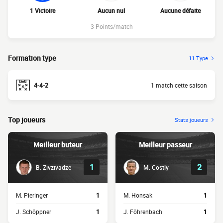
1 Victoire
Aucun nul
Aucune défaite
3 Points/match
Formation type
11 Type
4-4-2
1 match cette saison
Top joueurs
Stats joueurs
Meilleur buteur
Meilleur passeur
1
2
B. Zivzivadze
M. Costly
M. Pieringer
1
M. Honsak
1
J. Schöppner
1
J. Föhrenbach
1