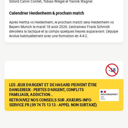
Sirlord Calvin Conteh, Tobias Weigel et Yannik Wagner
Calendrier Heidenheim & prochain match
Après Hertha vs Heidenheim, le prochain match sera Heidenheim vs
Bayern Munich le mardi 18 août 2026. L'entraîneur Frank Schmidt
dévoilera la tactique et la compo quelques heures auparavant. L'équipe
évolue habituellement avec une formation en 4-4-2.
LES JEUX D'ARGENT ET DE HASARD PEUVENT ÊTRE
DANGEREUX : PERTES D'ARGENT, CONFLITS
FAMILIAUX, ADDICTION…
RETROUVEZ NOS CONSEILS SUR JOUEURS-INFO-
SERVICE.FR (09 74 75 13 13 - APPEL NON SURTAXÉ)