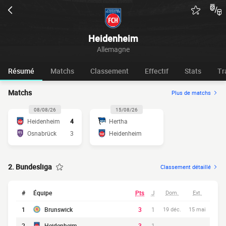
Heidenheim
Allemagne
Résumé
Matchs
Classement
Effectif
Stats
Tr
Matchs
Plus de matchs
08/08/26
15/08/26
Heidenheim
4
Hertha
Osnabrück
3
Heidenheim
2. Bundesliga
Classement détaillé
#
Équipe
Pts
J
Dom.
Ext.
1
Brunswick
3
1
19 déc.
15 mai
2
Heidenheim
3
1