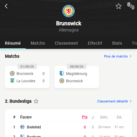
Brunswick
Allemagne
Résumé
Matchs
Classement
Effectif
Stats
Tr
Matchs
Plus de matchs
01/08/26
08/08/26
Brunswick
0
Magdebourg
La Louvière
0
Brunswick
2. Bundesliga
Classement détaillé
#
Équipe
Pts
J
Dom.
Ext.
1
Bielefeld
0
0
20 mars
31 oct.
2
Bochum
0
0
14 août
30 janv.