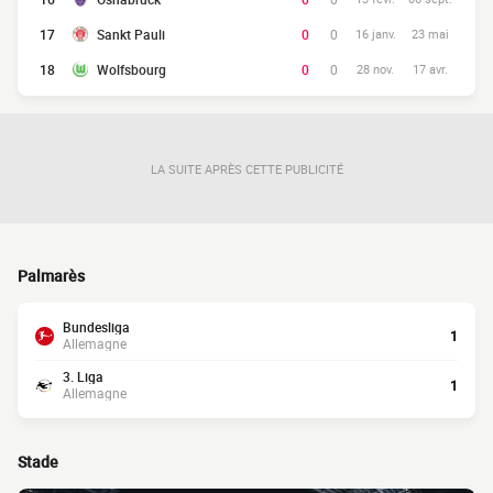
17
Sankt Pauli
0
0
16 janv.
23 mai
18
Wolfsbourg
0
0
28 nov.
17 avr.
LA SUITE APRÈS CETTE PUBLICITÉ
Palmarès
Bundesliga
1
Allemagne
3. Liga
1
Allemagne
Stade