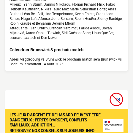
Milieux : Yann Sturm, Jannis Nikolaou, Florian Richard Flick, Fabio
Herbert Kaufmann, Niklas Tauer, Max Marie, Sebastian Polter, Anas
Bakhat, Léon Bell Bell, Lino Tempelmann, Kevin Ehlers, Grant-Leon
Ranos, Hugo Luís Afonso, Jona Borsum, Robin Heußer, Sidney Raebiger,
Robin Krauße et Benjamin Jerome Mbom
Attaquants : Jan Urbich, Erencan Yardımcı, Faride Alidou, Jovan
Mijatović, Aaron Opoku-Tiawiah, Sidi Guéssor Sané, Linus Queißer,
Leonard Laatsch et Ken Izekor
Calendrier Brunswick & prochain match
Après Magdebourg vs Brunswick, le prochain match sera Brunswick vs
Bochum le vendredi 14 août 2026.
LES JEUX D'ARGENT ET DE HASARD PEUVENT ÊTRE
DANGEREUX : PERTES D'ARGENT, CONFLITS
FAMILIAUX, ADDICTION…
RETROUVEZ NOS CONSEILS SUR JOUEURS-INFO-