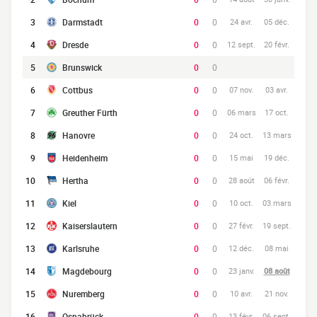
3
Darmstadt
0
0
24 avr.
05 déc.
4
Dresde
0
0
12 sept.
20 févr.
5
Brunswick
0
0
6
Cottbus
0
0
07 nov.
03 avr.
7
Greuther Fürth
0
0
06 mars
17 oct.
8
Hanovre
0
0
24 oct.
13 mars
9
Heidenheim
0
0
15 mai
19 déc.
10
Hertha
0
0
28 août
06 févr.
11
Kiel
0
0
10 oct.
03 mars
12
Kaiserslautern
0
0
27 févr.
19 sept.
13
Karlsruhe
0
0
12 déc.
08 mai
14
Magdebourg
0
0
23 janv.
08 août
15
Nuremberg
0
0
10 avr.
21 nov.
16
Osnabrück
0
0
13 févr.
06 sept.