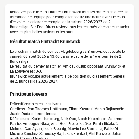
Retrouvez pour le club Eintracht Brunswick tous les matchs en direct, la
formation de l'équipe pour chaque rencontre une heure avant le coup
d'envoi et le calendrier complet de la saison 2026/2027 de 2.
Bundesliga. Sur Foot Direct revivez tous les résumés vidéos des matchs
avec les plus belles actions et les buts.
Résultat match Eintracht Brunswick
Le prochain match du soir est Magdebourg vs Brunswick et débute le
samedi 08 août 2026 à 13:00 dans le cadre de la 1ère journée de 2.
Bundesliga.
Le résultat du dernier match en Amicaux Club opposant Brunswick et
La Louvière est 0-0.
Brunswick occupe actuellement la 5e position du classement Général
de 2. Bundesliga 2026/2027.
Principaux joueurs
L'effectif complet est le suivant:
Gardiens : Ron-Thorben Hoffmann, Elhan Kastrati, Marko Rajkovačić,
Justin Duda et Leon Herdes
Défenseurs : Karim Hüneburg, Nick Otto, Noah Katterbach, Salomon
Patrick Amougou Nkoa, Andi Hoti, Frederik Jäkel, Ermin Bičakčić,
Mehmet Can Aydın, Louis Breunig, Marvin Lee Rittmüller, Fabio Di
Michele Sanchez, Sanoussy Ba, Lukas Frenkert, Phil Kunze et Johan
Arath Gómez Mendoza