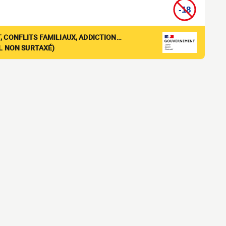
, CONFLITS FAMILIAUX, ADDICTION…
EL NON SURTAXÉ)