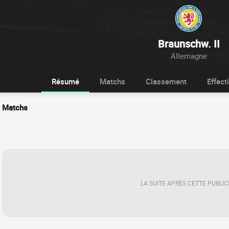
Braunschw. II
Allemagne
Résumé
Matchs
Classement
Effecti
Matchs
LA SUITE APRÈS CETTE PUBLIC