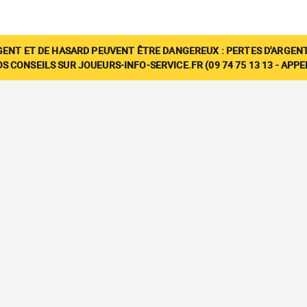
GENT ET DE HASARD PEUVENT ÊTRE DANGEREUX : PERTES D'ARGENT
 CONSEILS SUR JOUEURS-INFO-SERVICE.FR (09 74 75 13 13 - APP