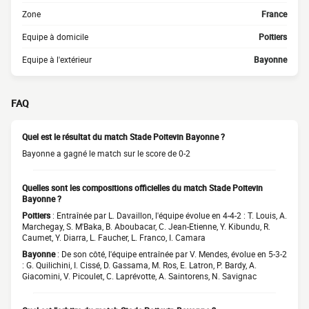
Zone
France
Equipe à domicile
Poitiers
Equipe à l'extérieur
Bayonne
FAQ
Quel est le résultat du match Stade Poitevin Bayonne ?
Bayonne a gagné le match sur le score de 0-2
Quelles sont les compositions officielles du match Stade Poitevin
Bayonne ?
Poitiers
: Entraînée par L. Davaillon, l'équipe évolue en 4-4-2 : T. Louis, A.
Marchegay, S. M'Baka, B. Aboubacar, C. Jean-Etienne, Y. Kibundu, R.
Caumet, Y. Diarra, L. Faucher, L. Franco, I. Camara
Bayonne
: De son côté, l'équipe entraînée par V. Mendes, évolue en 5-3-2
: G. Quilichini, I. Cissé, D. Gassama, M. Ros, E. Latron, P. Bardy, A.
Giacomini, V. Picoulet, C. Laprévotte, A. Saintorens, N. Savignac