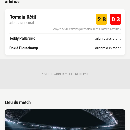
Arbitres
Romain Rétif
2.8
0.3
arbitre principal
Moyenne de cartons par match sur 18 matchs arbitrés
Teddy Pallaruelo
arbitre assistant
David Plainchamp
arbitre assistant
LA SUITE APRÈS CETTE PUBLICITÉ
Lieu du match