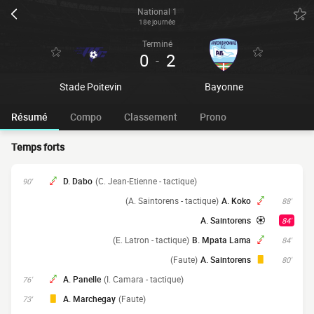
National 1
18e journée
Terminé
0
2
-
Stade Poitevin
Bayonne
Résumé
Compo
Classement
Prono
Temps forts
D. Dabo
(C. Jean-Etienne - tactique)
90'
(A. Saintorens - tactique)
A. Koko
88'
A. Saintorens
84'
(E. Latron - tactique)
B. Mpata Lama
84'
(Faute)
A. Saintorens
80'
A. Panelle
(I. Camara - tactique)
76'
A. Marchegay
(Faute)
73'