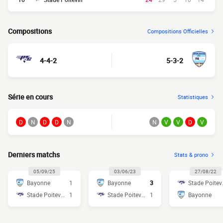
Compositions
Compositions Officielles
4-4-2
5-3-2
Série en cours
Statistiques
D
N
D
D
N
N
V
V
D
V
Derniers matchs
Stats & prono
05/09/25
03/06/23
27/08/22
Bayonne
1
Bayonne
3
Sta
Stade Poitevin
1
Stade Poitevin
1
Bayonne