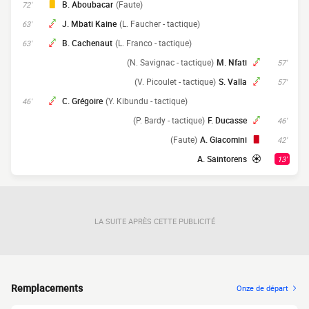
B. Aboubacar
(Faute)
72'
J. Mbati Kaine
(L. Faucher - tactique)
63'
B. Cachenaut
(L. Franco - tactique)
63'
(N. Savignac - tactique)
M. Nfati
57'
(V. Picoulet - tactique)
S. Valla
57'
C. Grégoire
(Y. Kibundu - tactique)
46'
(P. Bardy - tactique)
F. Ducasse
46'
(Faute)
A. Giacomini
42'
A. Saintorens
13'
LA SUITE APRÈS CETTE PUBLICITÉ
Remplacements
Onze de départ