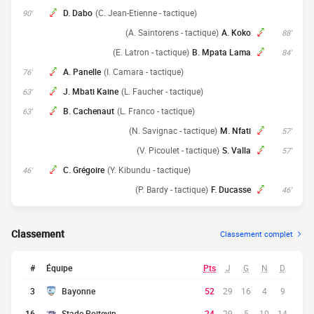
D. Dabo
(C. Jean-Etienne - tactique)
90'
(A. Saintorens - tactique)
A. Koko
88'
(E. Latron - tactique)
B. Mpata Lama
84'
A. Panelle
(I. Camara - tactique)
76'
J. Mbati Kaine
(L. Faucher - tactique)
63'
B. Cachenaut
(L. Franco - tactique)
63'
(N. Savignac - tactique)
M. Nfati
57'
(V. Picoulet - tactique)
S. Valla
57'
C. Grégoire
(Y. Kibundu - tactique)
46'
(P. Bardy - tactique)
F. Ducasse
46'
Classement
Classement complet
#
Équipe
Pts
J
G
N
D
3
Bayonne
52
29
16
4
9
16
Stade Poitevin
24
29
5
10
14