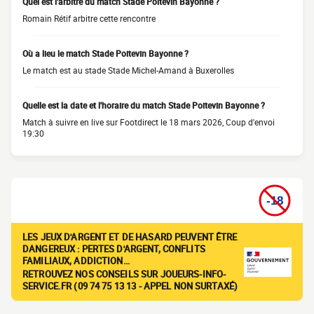
Quel est l'arbitre du match Stade Poitevin Bayonne ?
Romain Rétif arbitre cette rencontre
Où a lieu le match Stade Poitevin Bayonne ?
Le match est au stade Stade Michel-Amand à Buxerolles
Quelle est la date et l'horaire du match Stade Poitevin Bayonne ?
Match à suivre en live sur Footdirect le 18 mars 2026, Coup d'envoi
19:30
LES JEUX D'ARGENT ET DE HASARD PEUVENT ÊTRE
DANGEREUX : PERTES D'ARGENT, CONFLITS
FAMILIAUX, ADDICTION…
RETROUVEZ NOS CONSEILS SUR JOUEURS-INFO-
SERVICE.FR (09 74 75 13 13 - APPEL NON SURTAXÉ)