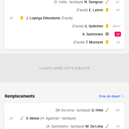
(S. Valla - tactique)
N. Savignac
61'
(Faute)
E. Latron
59'
J. Luyinga Dilundama
(Faute)
50'
(Faute)
G. Quilichini
45+3'
A. Saintorens
38'
(Faute)
T. Montavit
18'
LA SUITE APRÈS CETTE PUBLICITÉ
Remplacements
Onze de départ
(M. De Lima - tactique)
Q. Hitte
89'
O. Abese
(H. Agamah - tactique)
83'
(A. Saintorens - tactique)
M. De Lima
74'