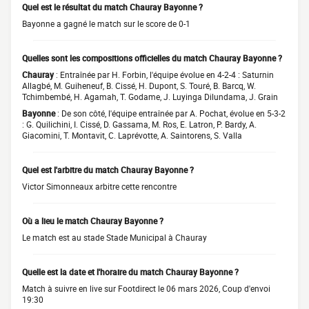
Quel est le résultat du match Chauray Bayonne ?
Bayonne a gagné le match sur le score de 0-1
Quelles sont les compositions officielles du match Chauray Bayonne ?
Chauray
: Entraînée par H. Forbin, l'équipe évolue en 4-2-4 : Saturnin
Allagbé, M. Guiheneuf, B. Cissé, H. Dupont, S. Touré, B. Barcq, W.
Tchimbembé, H. Agamah, T. Godame, J. Luyinga Dilundama, J. Grain
Bayonne
: De son côté, l'équipe entraînée par A. Pochat, évolue en 5-3-2
: G. Quilichini, I. Cissé, D. Gassama, M. Ros, E. Latron, P. Bardy, A.
Giacomini, T. Montavit, C. Laprévotte, A. Saintorens, S. Valla
Quel est l'arbitre du match Chauray Bayonne ?
Victor Simonneaux arbitre cette rencontre
Où a lieu le match Chauray Bayonne ?
Le match est au stade Stade Municipal à Chauray
Quelle est la date et l'horaire du match Chauray Bayonne ?
Match à suivre en live sur Footdirect le 06 mars 2026, Coup d'envoi
19:30