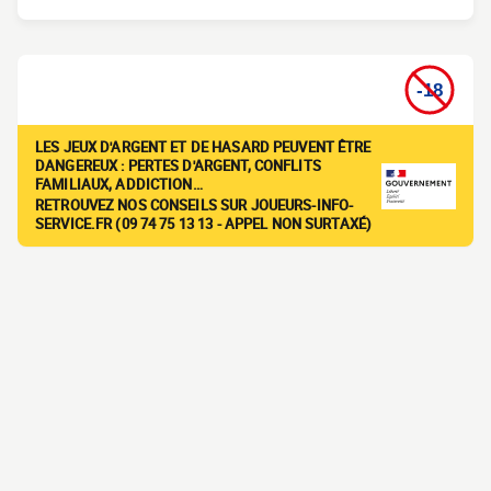
LES JEUX D'ARGENT ET DE HASARD PEUVENT ÊTRE
DANGEREUX : PERTES D'ARGENT, CONFLITS
FAMILIAUX, ADDICTION…
RETROUVEZ NOS CONSEILS SUR JOUEURS-INFO-
SERVICE.FR (09 74 75 13 13 - APPEL NON SURTAXÉ)