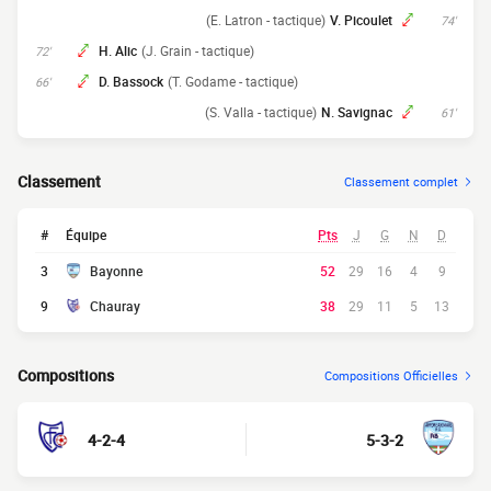
(E. Latron - tactique)
V. Picoulet
74'
H. Alic
(J. Grain - tactique)
72'
D. Bassock
(T. Godame - tactique)
66'
(S. Valla - tactique)
N. Savignac
61'
Classement
Classement complet
#
Équipe
Pts
J
G
N
D
3
Bayonne
52
29
16
4
9
9
Chauray
38
29
11
5
13
Compositions
Compositions Officielles
4-2-4
5-3-2