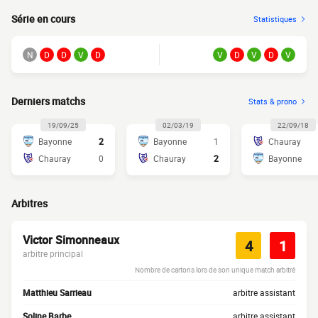
Série en cours
Statistiques
N
D
D
V
D
V
D
V
D
V
Derniers matchs
Stats & prono
19/09/25
02/03/19
22/09/18
Bayonne
2
Bayonne
1
Chauray
Chauray
0
Chauray
2
Bayonne
Arbitres
Victor Simonneaux
4
1
arbitre principal
Nombre de cartons lors de son unique match arbitré
Matthieu Sarrieau
arbitre assistant
Soline Barbe
arbitre assistant