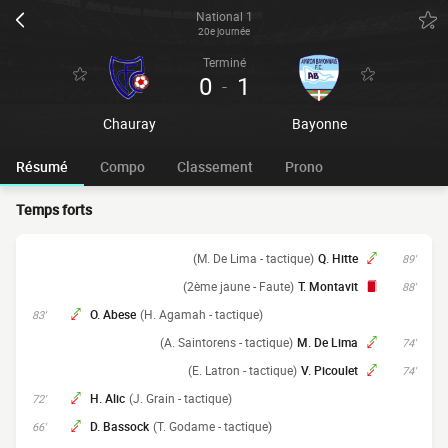
National 1
20e journée
Terminé
0
1
-
Chauray
Bayonne
Résumé
Compo
Classement
Prono
Temps forts
(M. De Lima - tactique)
Q. Hitte
89'
(2ème jaune - Faute)
T. Montavit
88'
O. Abese
(H. Agamah - tactique)
83'
(A. Saintorens - tactique)
M. De Lima
74'
(E. Latron - tactique)
V. Picoulet
74'
H. Alic
(J. Grain - tactique)
72'
D. Bassock
(T. Godame - tactique)
66'