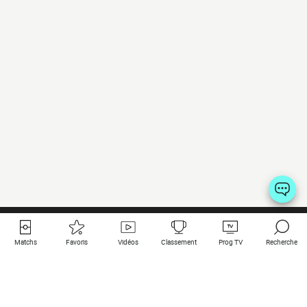
Matchs
Favoris
Vidéos
Classement
Prog TV
Recherche
Liens utiles
Clubs à la une
Tous les matchs
PSG
Matchs en live
Bayern Munich