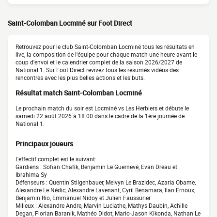
Saint-Colomban Locminé sur Foot Direct
Retrouvez pour le club Saint-Colomban Locminé tous les résultats en
live, la composition de l'équipe pour chaque match une heure avant le
coup d'envoi et le calendrier complet de la saison 2026/2027 de
National 1. Sur Foot Direct revivez tous les résumés vidéos des
rencontres avec les plus belles actions et les buts.
Résultat match Saint-Colomban Locminé
Le prochain match du soir est Locminé vs Les Herbiers et débute le
samedi 22 août 2026 à 18:00 dans le cadre de la 1ère journée de
National 1.
Principaux joueurs
L'effectif complet est le suivant:
Gardiens : Sofian Chafik, Benjamin Le Guernevé, Evan Dréau et
Ibrahima Sy
Défenseurs : Quentin Stilgenbauer, Melvyn Le Brazidec, Azaria Obame,
Alexandre Le Nédic, Alexandre Lavenant, Cyril Benamara, Ilan Ernoux,
Benjamin Rio, Emmanuel Nidoy et Julien Faussurier
Milieux : Alexandre Andre, Marvin Luciathe, Mathys Daubin, Achille
Degan, Florian Baranik, Mathéo Didot, Mario-Jason Kikonda, Nathan Le