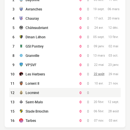
3
Avranches
0
0
19 sept.
06 mars
4
Chauray
0
0
17 oct.
20 mars
5
Châteaubriant
0
0
24 avr.
12 déc.
6
Dinan Léhon
0
0
05 sept.
13 févr.
7
GSI Pontivy
0
0
09 janv.
02 mai
8
Granville
0
0
13 mars
03 oct.
9
VPSVF
0
0
22 mai
23 janv.
10
Les Herbiers
0
0
22 août
29 mai
11
Lorient II
0
0
10 avr.
21 nov.
12
Locminé
0
0
13
Saint-Malo
0
0
20 févr.
12 sept.
15
Stade Briochin
0
0
06 févr.
28 août
16
Tarbes
0
0
07 nov.
03 avr.