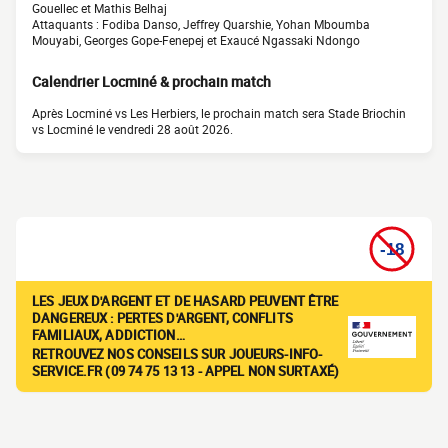
Gouellec et Mathis Belhaj
Attaquants : Fodiba Danso, Jeffrey Quarshie, Yohan Mboumba
Mouyabi, Georges Gope-Fenepej et Exaucé Ngassaki Ndongo
Calendrier Locminé & prochain match
Après Locminé vs Les Herbiers, le prochain match sera Stade Briochin
vs Locminé le vendredi 28 août 2026.
LES JEUX D'ARGENT ET DE HASARD PEUVENT ÊTRE
DANGEREUX : PERTES D'ARGENT, CONFLITS
FAMILIAUX, ADDICTION…
RETROUVEZ NOS CONSEILS SUR JOUEURS-INFO-
SERVICE.FR (09 74 75 13 13 - APPEL NON SURTAXÉ)