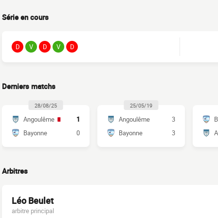
Série en cours
D
V
D
V
D
Derniers matchs
28/08/25
25/05/19
Angoulême
1
Angoulême
3
B
Bayonne
0
Bayonne
3
A
Arbitres
Léo Beulet
arbitre principal