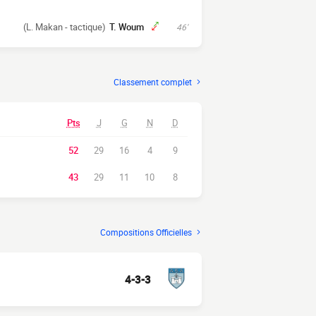
(L. Makan - tactique)
T. Woum
46'
Classement complet
Pts
J
G
N
D
52
29
16
4
9
43
29
11
10
8
Compositions Officielles
4-3-3