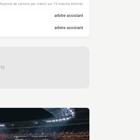
oyenne de cartons par match sur 15 matchs arbitrés
arbitre assistant
arbitre assistant
ITÉ