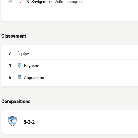
N. Savignac
(S. Valla - tactique)
65'
Classement
#
Équipe
3
Bayonne
6
Angoulême
Compositions
5-3-2