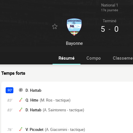
National 1
17e journée
Terminé
5
0
-
Bayonne
Résumé
Compo
Classeme
Temps forts
D. Hattab
90'
Q. Hitte
(M. Ros - tactique)
83'
D. Hattab
(A. Saintorens - tactique)
83'
V. Picoulet
(A. Giacomini - tactique)
76'