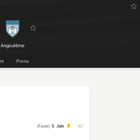
Angoulême
nt
Prono
(Faute)
S. Jabi
82'