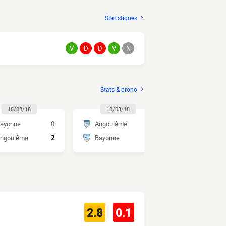
Statistiques
V
D
D
V
N
Stats & prono
18/08/18
10/03/18
14/10/1
ayonne
0
Angoulême
2
Bayonne
ngoulême
2
Bayonne
0
Angoulême
2.8
0.1