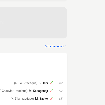
ITÉ
Onze de départ
(G. Foll - tactique)
S. Jabi
70'
T. Chauvier - tactique)
M. Sedagondji
68'
(K. Sila - tactique)
M. Sacko
68'