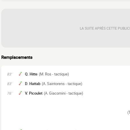
LA SUITE APRÈS CETTE PUBLIC
Remplacements
Q. Hitte
(M. Ros - tactique)
83'
D. Hattab
(A. Saintorens - tactique)
83'
V. Picoulet
(A. Giacomini - tactique)
76'
(