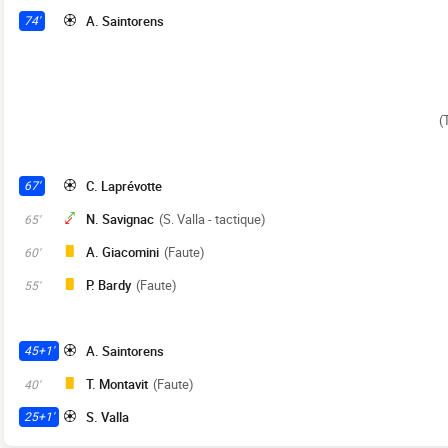
A. Saintorens
74'
(
C. Laprévotte
67'
N. Savignac
(S. Valla - tactique)
65'
A. Giacomini
(Faute)
60'
P. Bardy
(Faute)
55'
A. Saintorens
45+1'
T. Montavit
(Faute)
40'
S. Valla
25+1'