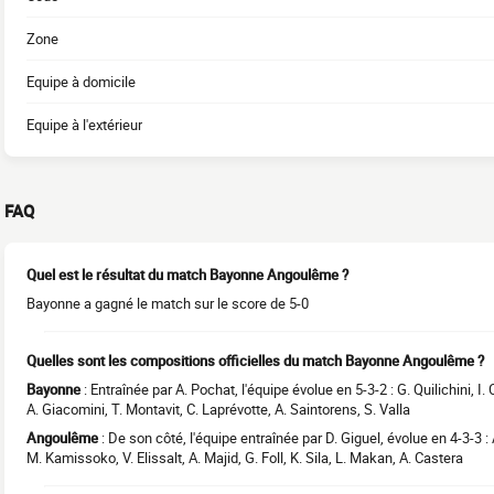
Zone
Equipe à domicile
Equipe à l'extérieur
FAQ
Quel est le résultat du match Bayonne Angoulême ?
Bayonne a gagné le match sur le score de 5-0
Quelles sont les compositions officielles du match Bayonne Angoulême ?
Bayonne
: Entraînée par A. Pochat, l'équipe évolue en 5-3-2 : G. Quilichini, I
A. Giacomini, T. Montavit, C. Laprévotte, A. Saintorens, S. Valla
Angoulême
: De son côté, l'équipe entraînée par D. Giguel, évolue en 4-3-3 :
M. Kamissoko, V. Elissalt, A. Majid, G. Foll, K. Sila, L. Makan, A. Castera