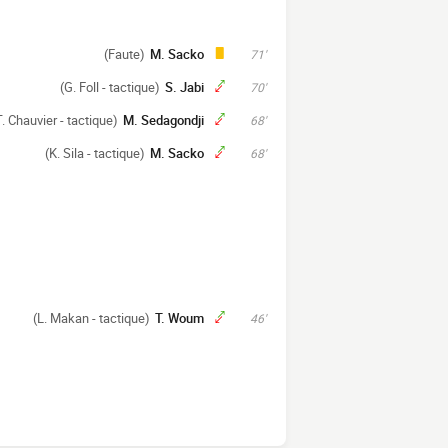
(Faute)
M. Sacko
71'
(G. Foll - tactique)
S. Jabi
70'
T. Chauvier - tactique)
M. Sedagondji
68'
(K. Sila - tactique)
M. Sacko
68'
(L. Makan - tactique)
T. Woum
46'