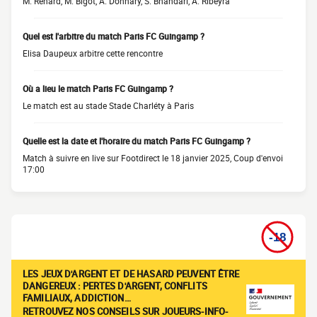
M. Renard, M. Bigot, A. Donnary, S. Bhandari, A. Ribeyra
Quel est l'arbitre du match Paris FC Guingamp ?
Elisa Daupeux arbitre cette rencontre
Où a lieu le match Paris FC Guingamp ?
Le match est au stade Stade Charléty à Paris
Quelle est la date et l'horaire du match Paris FC Guingamp ?
Match à suivre en live sur Footdirect le 18 janvier 2025, Coup d'envoi
17:00
LES JEUX D'ARGENT ET DE HASARD PEUVENT ÊTRE
DANGEREUX : PERTES D'ARGENT, CONFLITS
FAMILIAUX, ADDICTION…
RETROUVEZ NOS CONSEILS SUR JOUEURS-INFO-