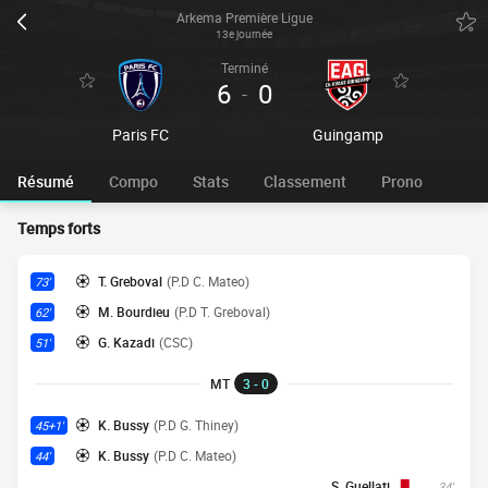
Arkema Première Ligue
13e journée
Terminé
6
0
-
Paris FC
Guingamp
Résumé
Compo
Stats
Classement
Prono
Temps forts
T. Greboval
(P.D C. Mateo)
73'
M. Bourdieu
(P.D T. Greboval)
62'
G. Kazadi
(CSC)
51'
MT
3 - 0
K. Bussy
(P.D G. Thiney)
45+1'
K. Bussy
(P.D C. Mateo)
44'
S. Guellati
34'