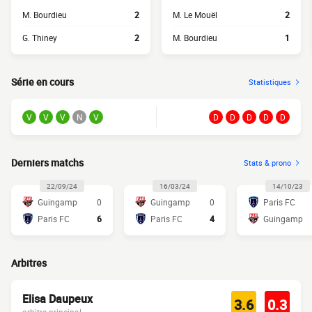
M. Bourdieu
2
M. Le Mouël
2
G. Thiney
2
M. Bourdieu
1
Série en cours
Statistiques
V
V
V
N
V
D
D
D
D
D
Derniers matchs
Stats & prono
22/09/24
16/03/24
14/10/23
Guingamp
0
Guingamp
0
Paris FC
Paris FC
6
Paris FC
4
Guingamp
Arbitres
Elisa Daupeux
3.6
0.3