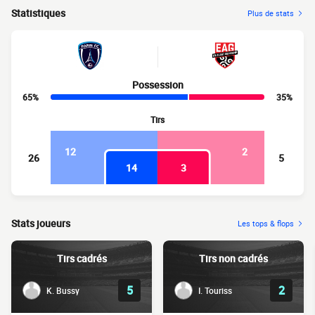
Statistiques
Plus de stats
Possession
65%
35%
Tirs
12
2
26
5
14
3
Stats joueurs
Les tops & flops
Tirs cadrés
Tirs non cadrés
5
2
K. Bussy
I. Touriss