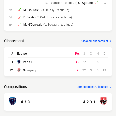
(S. Bhandari - tactique)
C. Agoune
63'
M. Bourdieu
(K. Bussy - tactique)
60'
D. Davis
(C. Ould Hocine - tactique)
60'
M. N'Dongala
(L. Bogaert - tactique)
60'
Classement
Classement complet
#
Équipe
Pts
J
G
N
D
3
Paris FC
45
22
13
6
3
12
Guingamp
9
22
3
0
19
Compositions
Compositions Officielles
4-2-3-1
4-2-3-1