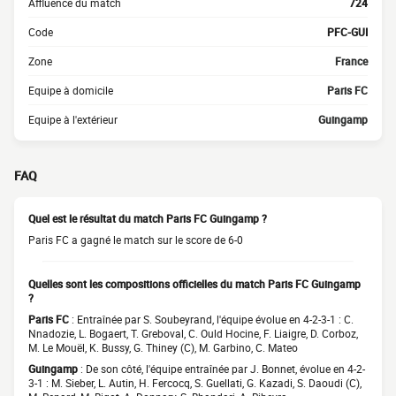
Affluence du match
724
Code
PFC-GUI
Zone
France
Equipe à domicile
Paris FC
Equipe à l'extérieur
Guingamp
FAQ
Quel est le résultat du match Paris FC Guingamp ?
Paris FC a gagné le match sur le score de 6-0
Quelles sont les compositions officielles du match Paris FC Guingamp
?
Paris FC
: Entraînée par S. Soubeyrand, l'équipe évolue en 4-2-3-1 : C.
Nnadozie, L. Bogaert, T. Greboval, C. Ould Hocine, F. Liaigre, D. Corboz,
M. Le Mouël, K. Bussy, G. Thiney (C), M. Garbino, C. Mateo
Guingamp
: De son côté, l'équipe entraînée par J. Bonnet, évolue en 4-2-
3-1 : M. Sieber, L. Autin, H. Fercocq, S. Guellati, G. Kazadi, S. Daoudi (C),