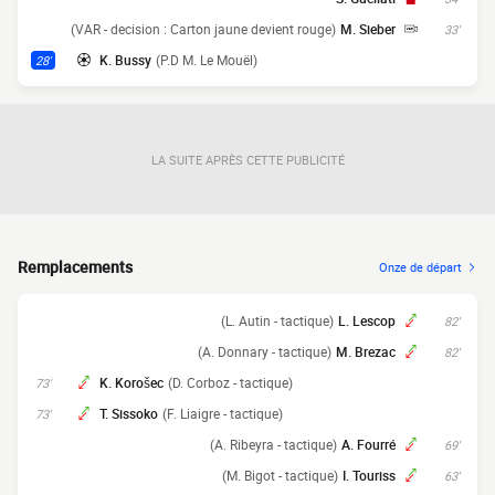
(VAR - decision : Carton jaune devient rouge)
M. Sieber
33'
K. Bussy
(P.D M. Le Mouël)
28'
LA SUITE APRÈS CETTE PUBLICITÉ
Remplacements
Onze de départ
(L. Autin - tactique)
L. Lescop
82'
(A. Donnary - tactique)
M. Brezac
82'
K. Korošec
(D. Corboz - tactique)
73'
T. Sissoko
(F. Liaigre - tactique)
73'
(A. Ribeyra - tactique)
A. Fourré
69'
(M. Bigot - tactique)
I. Touriss
63'