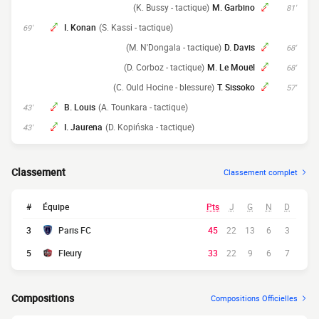
(K. Bussy - tactique)
M. Garbino
81'
I. Konan
(S. Kassi - tactique)
69'
(M. N'Dongala - tactique)
D. Davis
68'
(D. Corboz - tactique)
M. Le Mouël
68'
(C. Ould Hocine - blessure)
T. Sissoko
57'
B. Louis
(A. Tounkara - tactique)
43'
I. Jaurena
(D. Kopińska - tactique)
43'
Classement
Classement complet
#
Équipe
Pts
J
G
N
D
3
Paris FC
45
22
13
6
3
5
Fleury
33
22
9
6
7
Compositions
Compositions Officielles