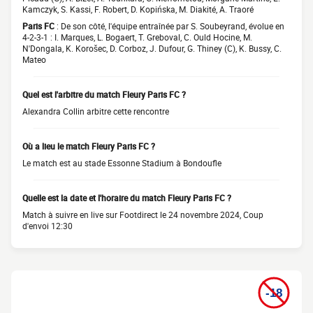
Kamczyk, S. Kassi, F. Robert, D. Kopińska, M. Diakité, A. Traoré
Paris FC
: De son côté, l'équipe entraînée par S. Soubeyrand, évolue en
4-2-3-1 : I. Marques, L. Bogaert, T. Greboval, C. Ould Hocine, M.
N'Dongala, K. Korošec, D. Corboz, J. Dufour, G. Thiney (C), K. Bussy, C.
Mateo
Quel est l'arbitre du match Fleury Paris FC ?
Alexandra Collin arbitre cette rencontre
Où a lieu le match Fleury Paris FC ?
Le match est au stade Essonne Stadium à Bondoufle
Quelle est la date et l'horaire du match Fleury Paris FC ?
Match à suivre en live sur Footdirect le 24 novembre 2024, Coup
d'envoi 12:30