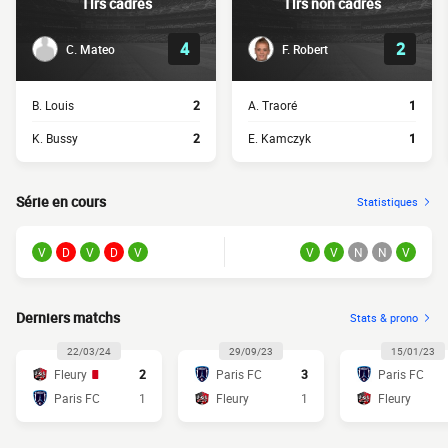
Tirs cadrés
Tirs non cadrés
4
2
C. Mateo
F. Robert
B. Louis
2
A. Traoré
1
K. Bussy
2
E. Kamczyk
1
Série en cours
Statistiques
V
D
V
D
V
V
V
N
N
V
Derniers matchs
Stats & prono
22/03/24
29/09/23
15/01/23
Fleury
2
Paris FC
3
Paris FC
Paris FC
1
Fleury
1
Fleury