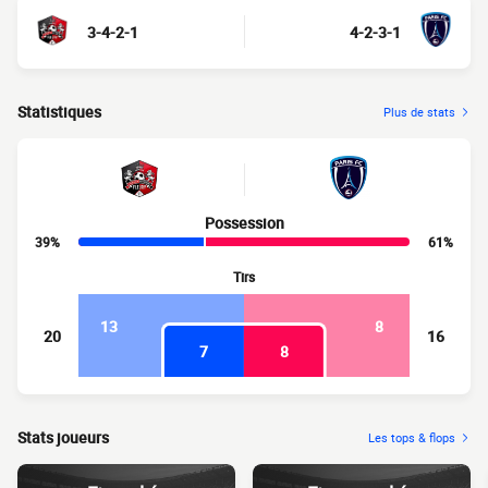
3-4-2-1
4-2-3-1
Statistiques
Plus de stats
Possession
39%
61%
Tirs
13
8
20
16
7
8
Stats joueurs
Les tops & flops