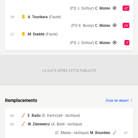
(P.D J. Dufour)
C. Mateo
42'
A. Tounkara
(Faute)
28'
(P.D K. Bussy)
C. Mateo
24'
M. Diakité
(Faute)
22'
(P.D J. Dufour)
C. Mateo
5'
LA SUITE APRÈS CETTE PUBLICITÉ
Remplacements
Onze de départ
E. Badu
(E. Kamczyk - tactique)
86'
W. Zieniewicz
(A. Bizet - tactique)
86'
(C. Mateo - tactique)
M. Bourdieu
81'