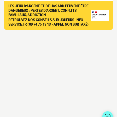
LES JEUX D'ARGENT ET DE HASARD PEUVENT ÊTRE
DANGEREUX : PERTES D'ARGENT, CONFLITS
FAMILIAUX, ADDICTION…
RETROUVEZ NOS CONSEILS SUR JOUEURS-INFO-
SERVICE.FR (09 74 75 13 13 - APPEL NON SURTAXÉ)