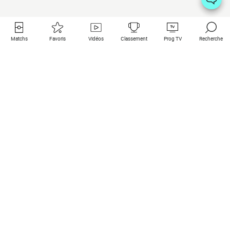
Matchs
Favoris
Vidéos
Classement
Prog TV
Recherche
Liens utiles
Clubs à la une
Tous les matchs
PSG
Matchs en live
Bayern Munich
Derniers résultats
Real Madrid
Matchs à venir
Inter
Match en streaming
Juventus
Contact
Manchester City
Mentions légales
Manchester United
Les amis de Foot Direct
Liverpool
Les guides de Foot Direct