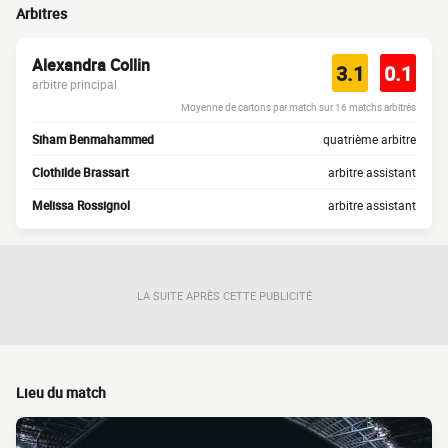
Arbitres
Alexandra Collin
3.1
0.1
arbitre principal
Moyenne de cartons par match sur 16 matchs arbitrés
Siham Benmahammed
quatrième arbitre
Clothilde Brassart
arbitre assistant
Melissa Rossignol
arbitre assistant
LA SUITE APRÈS CETTE PUBLICITÉ
Lieu du match