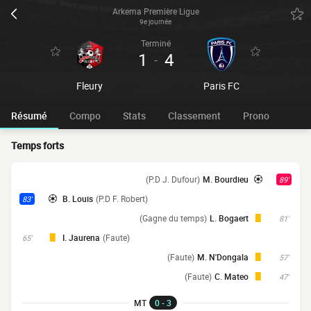
Arkema Première Ligue
9e journée
Terminé
1
4
-
Fleury
Paris FC
Résumé
Compo
Stats
Classement
Prono
Temps forts
(P.D J. Dufour)
M. Bourdieu
89'
B. Louis
(P.D F. Robert)
83'
(Gagne du temps)
L. Bogaert
81'
I. Jaurena
(Faute)
65'
(Faute)
M. N'Dongala
57'
(Faute)
C. Mateo
47'
MT
0 - 3