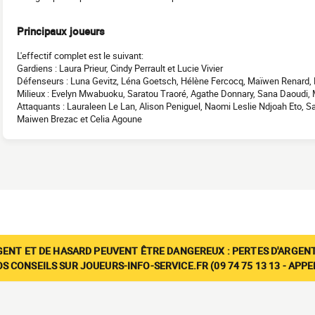
Principaux joueurs
L'effectif complet est le suivant:
Gardiens : Laura Prieur, Cindy Perrault et Lucie Vivier
Défenseurs : Luna Gevitz, Léna Goetsch, Hélène Fercocq, Maïwen Renard, 
Milieux : Evelyn Mwabuoku, Saratou Traoré, Agathe Donnary, Sana Daoudi, 
Attaquants : Lauraleen Le Lan, Alison Peniguel, Naomi Leslie Ndjoah Eto, Sa
Maiwen Brezac et Celia Agoune
GENT ET DE HASARD PEUVENT ÊTRE DANGEREUX : PERTES D'ARGENT
 CONSEILS SUR JOUEURS-INFO-SERVICE.FR (09 74 75 13 13 - APP