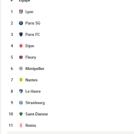
#
Équipe
1
Lyon
2
Paris SG
3
Paris FC
4
Dijon
5
Fleury
6
Montpellier
7
Nantes
8
Le Havre
9
Strasbourg
10
Saint-Étienne
11
Reims