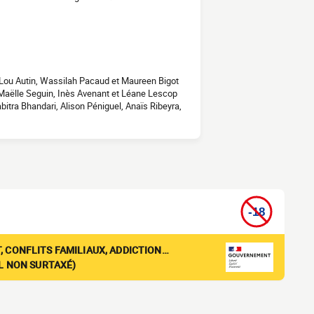
Lou Autin, Wassilah Pacaud et Maureen Bigot
Maëlle Seguin, Inès Avenant et Léane Lescop
bitra Bhandari, Alison Péniguel, Anaïs Ribeyra,
, CONFLITS FAMILIAUX, ADDICTION…
EL NON SURTAXÉ)