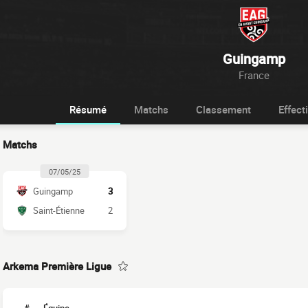
Guingamp
France
Résumé
Matchs
Classement
Effecti
Matchs
07/05/25
Guingamp
3
Saint-Étienne
2
Arkema Première Ligue