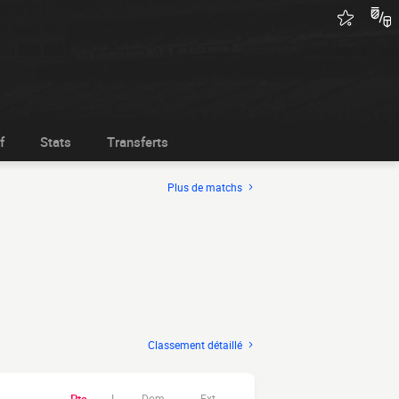
f
Stats
Transferts
Plus de matchs
Classement détaillé
Dom.
Ext.