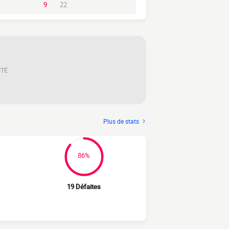
9
22
ITÉ
Plus de stats
86%
19 Défaites